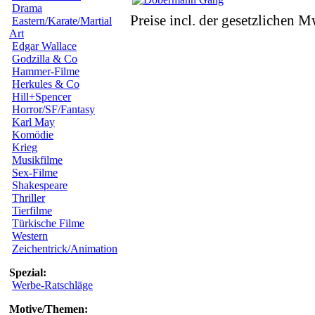
Drama
Preise incl. der gesetzlichen M
Eastern/Karate/Martial
Art
Edgar Wallace
Godzilla & Co
Hammer-Filme
Herkules & Co
Hill+Spencer
Horror/SF/Fantasy
Karl May
Komödie
Krieg
Musikfilme
Sex-Filme
Shakespeare
Thriller
Tierfilme
Türkische Filme
Western
Zeichentrick/Animation
Spezial:
Werbe-Ratschläge
Motive/Themen: