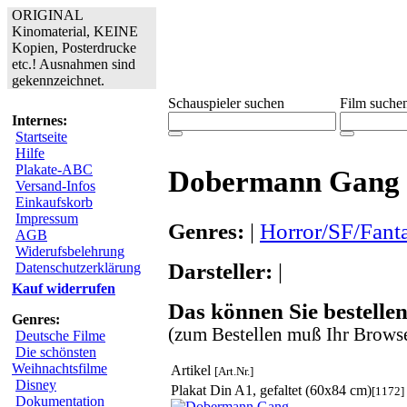
ORIGINAL
Kinomaterial, KEINE
Kopien, Posterdrucke
etc.! Ausnahmen sind
gekennzeichnet.
Schauspieler suchen
Film suche
Internes:
Startseite
Hilfe
Plakate-ABC
Dobermann Gang
Versand-Infos
Einkaufskorb
Impressum
Genres:
|
Horror/SF/Fant
AGB
Widerufsbelehrung
Darsteller:
|
Datenschutzerklärung
Kauf widerrufen
Das können Sie bestellen
Genres:
(zum Bestellen muß Ihr Browse
Deutsche Filme
Die schönsten
Weihnachtsfilme
Artikel
[Art.Nr.]
Disney
Plakat Din A1, gefaltet (60x84 cm)
[1172]
Dokumentation