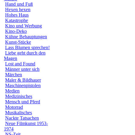
Hand und Fuß
Hexen hexen
Hohes Haus
Katastrophe
Kino und Werbung
Kino-Deko
Kühne Behauptungen
Kunst-Stücke
Lass Blumen sprechen!
Liebe geht durch den
Magen
Lost and Found
Männer unter sich
Märchen
Maler & Bildhauer
Maschinenpistolen
Medien
Medizinisches
Mensch und Pferd
Motorrad
Musikalisches
Nackte Tatsachen
Neue Filmkunst 1953-
1974
NS-Zeit