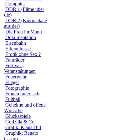
Computer
DDR 1 (Filme über
die)
DDR 2 (Kinoplakate
aus der)
Die Frau im Mann
Dokumentation
Eisenbahn
Erkenntnisse
Erotik ohne Sex ?
Fahrräder
Festivals,
Veranstaltungen
Feuerwehr
Flieger
Fotographie
Frauen unter sich
Fußball
Geheime und offene
Wünsche
Glücksspiele
Godzilla & Co.
Grafik: Klaus Dill
Graphik: Renato
Casaro