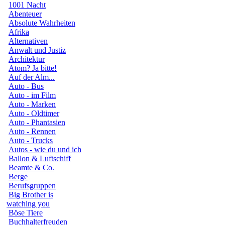
1001 Nacht
Abenteuer
Absolute Wahrheiten
Afrika
Alternativen
Anwalt und Justiz
Architektur
Atom? Ja bitte!
Auf der Alm...
Auto - Bus
Auto - im Film
Auto - Marken
Auto - Oldtimer
Auto - Phantasien
Auto - Rennen
Auto - Trucks
Autos - wie du und ich
Ballon & Luftschiff
Beamte & Co.
Berge
Berufsgruppen
Big Brother is
watching you
Böse Tiere
Buchhalterfreuden