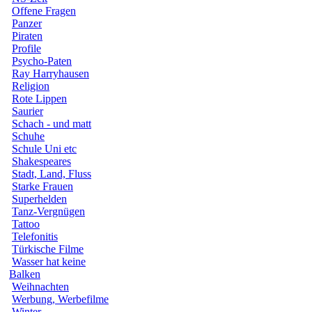
Offene Fragen
Panzer
Piraten
Profile
Psycho-Paten
Ray Harryhausen
Religion
Rote Lippen
Saurier
Schach - und matt
Schuhe
Schule Uni etc
Shakespeares
Stadt, Land, Fluss
Starke Frauen
Superhelden
Tanz-Vergnügen
Tattoo
Telefonitis
Türkische Filme
Wasser hat keine
Balken
Weihnachten
Werbung, Werbefilme
Winter