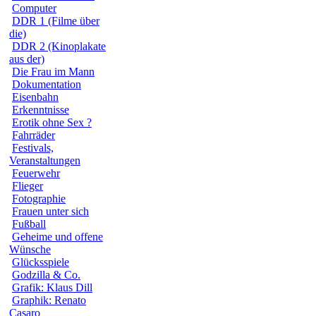
Computer
DDR 1 (Filme über
die)
DDR 2 (Kinoplakate
aus der)
Die Frau im Mann
Dokumentation
Eisenbahn
Erkenntnisse
Erotik ohne Sex ?
Fahrräder
Festivals,
Veranstaltungen
Feuerwehr
Flieger
Fotographie
Frauen unter sich
Fußball
Geheime und offene
Wünsche
Glücksspiele
Godzilla & Co.
Grafik: Klaus Dill
Graphik: Renato
Casaro