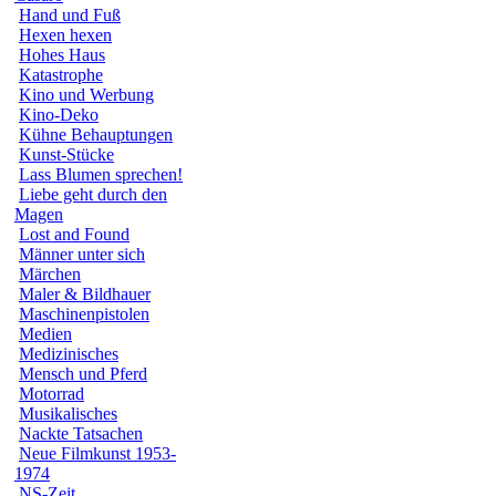
Hand und Fuß
Hexen hexen
Hohes Haus
Katastrophe
Kino und Werbung
Kino-Deko
Kühne Behauptungen
Kunst-Stücke
Lass Blumen sprechen!
Liebe geht durch den
Magen
Lost and Found
Männer unter sich
Märchen
Maler & Bildhauer
Maschinenpistolen
Medien
Medizinisches
Mensch und Pferd
Motorrad
Musikalisches
Nackte Tatsachen
Neue Filmkunst 1953-
1974
NS-Zeit