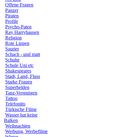
Offene Fragen
Panzer
Piraten
Profile
Psycho-Paten
Ray Harryhausen
Religion
Rote Lippen
Saurier
Schach - und matt
Schuhe
Schule Uni etc
Shakespeares
Stadt, Land, Fluss
Starke Frauen
Superhelden
Tanz-Vergnügen
Tattoo
Telefonitis
Türkische Filme
Wasser hat keine
Balken
Weihnachten
Werbung, Werbefilme
Winter