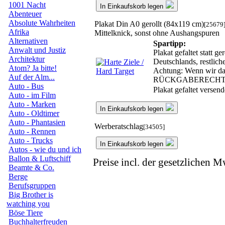
1001 Nacht
In Einkaufskorb legen
Abenteuer
Absolute Wahrheiten
Plakat Din A0 gerollt (84x119 cm)
[25679
Afrika
Mittelknick, sonst ohne Aushangspuren
Alternativen
Spartipp:
Anwalt und Justiz
Plakat gefaltet statt 
Architektur
Deutschlands, restlic
Atom? Ja bitte!
Achtung: Wenn wir das 
Auf der Alm...
RÜCKGABERECHT
Auto - Bus
Plakat gefaltet versen
Auto - im Film
Auto - Marken
In Einkaufskorb legen
Auto - Oldtimer
Auto - Phantasien
Werberatschlag
[34505]
Auto - Rennen
Auto - Trucks
In Einkaufskorb legen
Autos - wie du und ich
Ballon & Luftschiff
Preise incl. der gesetzlichen M
Beamte & Co.
Berge
Berufsgruppen
Big Brother is
watching you
Böse Tiere
Buchhalterfreuden