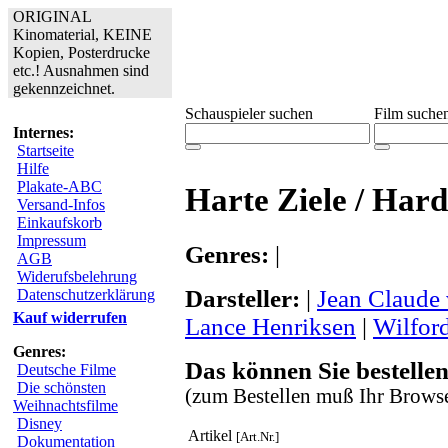
ORIGINAL
Kinomaterial, KEINE
Kopien, Posterdrucke
etc.! Ausnahmen sind
gekennzeichnet.
Schauspieler suchen
Film suche
Internes:
Startseite
Hilfe
Plakate-ABC
Harte Ziele / Hard
Versand-Infos
Einkaufskorb
Impressum
Genres:
|
AGB
Widerufsbelehrung
Darsteller:
|
Jean Claude
Datenschutzerklärung
Kauf widerrufen
Lance Henriksen
|
Wilfor
Genres:
Das können Sie bestellen
Deutsche Filme
Die schönsten
(zum Bestellen muß Ihr Browse
Weihnachtsfilme
Disney
Artikel
[Art.Nr.]
Dokumentation