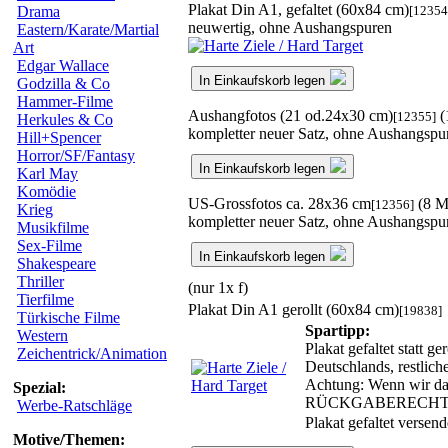
Plakat Din A1, gefaltet (60x84 cm)
[12354
Drama
neuwertig, ohne Aushangspuren
Eastern/Karate/Martial
Art
Edgar Wallace
In Einkaufskorb legen
Godzilla & Co
Hammer-Filme
Aushangfotos (21 od.24x30 cm)
(
[12355]
Herkules & Co
kompletter neuer Satz, ohne Aushangspu
Hill+Spencer
Horror/SF/Fantasy
In Einkaufskorb legen
Karl May
Komödie
US-Grossfotos ca. 28x36 cm
(8 M
[12356]
Krieg
kompletter neuer Satz, ohne Aushangspu
Musikfilme
Sex-Filme
In Einkaufskorb legen
Shakespeare
Thriller
(nur 1x f)
Tierfilme
Plakat Din A1 gerollt (60x84 cm)
[19838]
Türkische Filme
Spartipp:
Western
Plakat gefaltet statt 
Zeichentrick/Animation
Deutschlands, restlic
Achtung: Wenn wir das 
Spezial:
RÜCKGABERECHT
Werbe-Ratschläge
Plakat gefaltet versen
Motive/Themen: