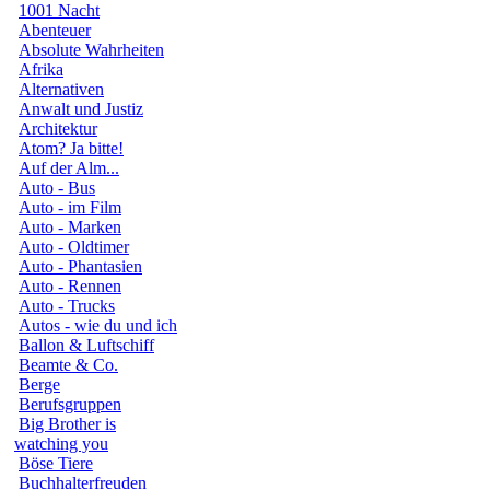
1001 Nacht
Abenteuer
Absolute Wahrheiten
Afrika
Alternativen
Anwalt und Justiz
Architektur
Atom? Ja bitte!
Auf der Alm...
Auto - Bus
Auto - im Film
Auto - Marken
Auto - Oldtimer
Auto - Phantasien
Auto - Rennen
Auto - Trucks
Autos - wie du und ich
Ballon & Luftschiff
Beamte & Co.
Berge
Berufsgruppen
Big Brother is
watching you
Böse Tiere
Buchhalterfreuden