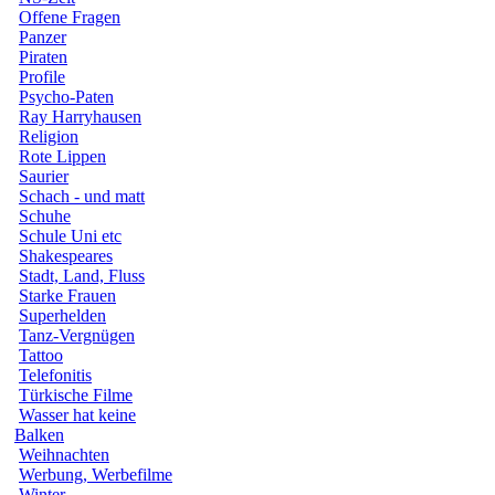
Offene Fragen
Panzer
Piraten
Profile
Psycho-Paten
Ray Harryhausen
Religion
Rote Lippen
Saurier
Schach - und matt
Schuhe
Schule Uni etc
Shakespeares
Stadt, Land, Fluss
Starke Frauen
Superhelden
Tanz-Vergnügen
Tattoo
Telefonitis
Türkische Filme
Wasser hat keine
Balken
Weihnachten
Werbung, Werbefilme
Winter