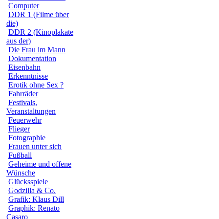
Computer
DDR 1 (Filme über
die)
DDR 2 (Kinoplakate
aus der)
Die Frau im Mann
Dokumentation
Eisenbahn
Erkenntnisse
Erotik ohne Sex ?
Fahrräder
Festivals,
Veranstaltungen
Feuerwehr
Flieger
Fotographie
Frauen unter sich
Fußball
Geheime und offene
Wünsche
Glücksspiele
Godzilla & Co.
Grafik: Klaus Dill
Graphik: Renato
Casaro