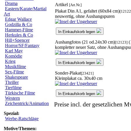
Drama
Artikel
[Art.Nr.]
Eastern/Karate/Martial
Plakat Din A1, gefaltet (60x84 cm)
[12122
Art
neuwertig, ohne Aushangspuren
Edgar Wallace
Godzilla & Co
Hammer-Filme
In Einkaufskorb legen
Herkules & Co
Hill+Spencer
Aushangfotos (21 od.24x30 cm)
(
[12123]
Horror/SF/Fantasy
kompletter neuer Satz, ohne Aushangspu
Karl May
Komödie
Krieg
In Einkaufskorb legen
Musikfilme
Sex-Filme
Sonder-Plakat
[23421]
Shakespeare
Kleinplakat ca. 30x40 cm
Thriller
Tierfilme
Türkische Filme
In Einkaufskorb legen
Western
Zeichentrick/Animation
Preise incl. der gesetzlichen M
Spezial:
Werbe-Ratschläge
Motive/Themen: