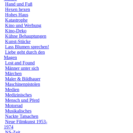
Hand und Fuß
Hexen hexen
Hohes Haus
Katastrophe
Kino und Werbung
Kino-Deko
Kühne Behauptungen
Kunst-Stücke
Lass Blumen sprechen!
Liebe geht durch den
Magen
Lost and Found
Männer unter sich
Märchen
Maler & Bildhauer
Maschinenpistolen
Medien
Medizinisches
Mensch und Pferd
Motorrad
Musikalisches
Nackte Tatsachen
Neue Filmkunst 1953-
1974
NS-Zeit