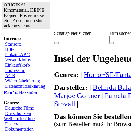
ORIGINAL
Kinomaterial, KEINE
Kopien, Posterdrucke
etc.! Ausnahmen sind
gekennzeichnet.
Schauspieler suchen
Film suche
Internes:
Startseite
Hilfe
Plakate-ABC
Insel der Ungeheu
Versand-Infos
Einkaufskorb
Impressum
Genres:
|
Horror/SF/Fant
AGB
Widerufsbelehrung
Darsteller:
|
Belinda Bala
Datenschutzerklärung
Kauf widerrufen
Marjoe Gortner
|
Pamela F
Stovall
|
Genres:
Deutsche Filme
Die schönsten
Das können Sie bestellen
Weihnachtsfilme
(zum Bestellen muß Ihr Browse
Disney
Dokumentation