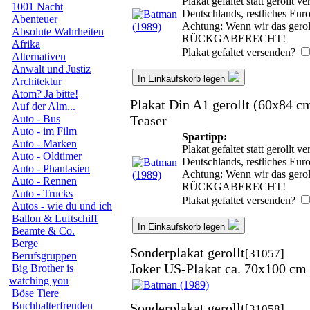
Plakat gefaltet statt gerollt
1001 Nacht
Deutschlands, restliches Eu
Abenteuer
Achtung: Wenn wir das geroll
Absolute Wahrheiten
RÜCKGABERECHT!
Afrika
Plakat gefaltet versenden?
Alternativen
Anwalt und Justiz
In Einkaufskorb legen
Architektur
Atom? Ja bitte!
Plakat Din A1 gerollt (60x84 c
Auf der Alm...
Teaser
Auto - Bus
Auto - im Film
Spartipp:
Auto - Marken
Plakat gefaltet statt gerollt
Auto - Oldtimer
Deutschlands, restliches Eu
Auto - Phantasien
Achtung: Wenn wir das geroll
Auto - Rennen
RÜCKGABERECHT!
Auto - Trucks
Plakat gefaltet versenden?
Autos - wie du und ich
Ballon & Luftschiff
In Einkaufskorb legen
Beamte & Co.
Berge
Sonderplakat gerollt
[31057]
Berufsgruppen
Joker US-Plakat ca. 70x100 cm
Big Brother is
watching you
Böse Tiere
Buchhalterfreuden
Sonderplakat gerollt
[31058]