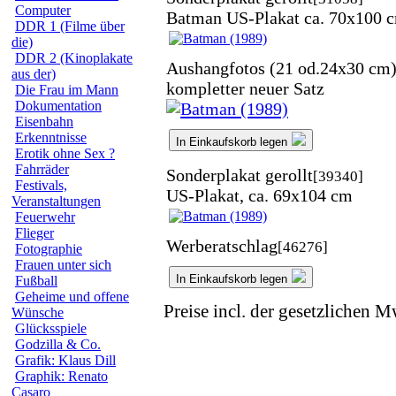
Computer
Batman US-Plakat ca. 70x100 
DDR 1 (Filme über
die)
DDR 2 (Kinoplakate
Aushangfotos (21 od.24x30 cm
aus der)
kompletter neuer Satz
Die Frau im Mann
Dokumentation
Eisenbahn
Erkenntnisse
In Einkaufskorb legen
Erotik ohne Sex ?
Fahrräder
Sonderplakat gerollt
[39340]
Festivals,
US-Plakat, ca. 69x104 cm
Veranstaltungen
Feuerwehr
Flieger
Werberatschlag
[46276]
Fotographie
Frauen unter sich
In Einkaufskorb legen
Fußball
Geheime und offene
Preise incl. der gesetzlichen M
Wünsche
Glücksspiele
Godzilla & Co.
Grafik: Klaus Dill
Graphik: Renato
Casaro