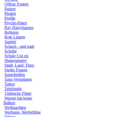
Offene Fragen
Panzer
Piraten
Profile
Psycho-Paten
Ray Harryhausen
Religion
Rote Lippen
Saurier
Schach - und matt
Schuhe
Schule Uni etc
Shakespeares
Stadt, Land, Fluss
Starke Frauen
Superhelden
Tanz-Vergnügen
Tattoo
Telefonitis
Türkische Filme
Wasser hat keine
Balken
Weihnachten
Werbung, Werbefilme
Winter