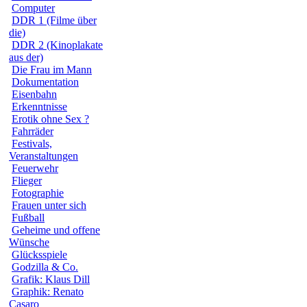
Computer
DDR 1 (Filme über
die)
DDR 2 (Kinoplakate
aus der)
Die Frau im Mann
Dokumentation
Eisenbahn
Erkenntnisse
Erotik ohne Sex ?
Fahrräder
Festivals,
Veranstaltungen
Feuerwehr
Flieger
Fotographie
Frauen unter sich
Fußball
Geheime und offene
Wünsche
Glücksspiele
Godzilla & Co.
Grafik: Klaus Dill
Graphik: Renato
Casaro