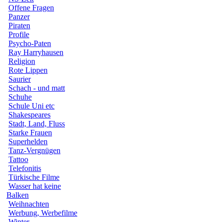
Offene Fragen
Panzer
Piraten
Profile
Psycho-Paten
Ray Harryhausen
Religion
Rote Lippen
Saurier
Schach - und matt
Schuhe
Schule Uni etc
Shakespeares
Stadt, Land, Fluss
Starke Frauen
Superhelden
Tanz-Vergnügen
Tattoo
Telefonitis
Türkische Filme
Wasser hat keine
Balken
Weihnachten
Werbung, Werbefilme
Winter