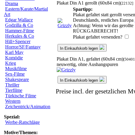
Plakat Din A1 gerollt (60x84 cm)
[22132]
Drama
Eastern/Karate/Martial
Spartipp:
Art
Plakat gefaltet statt gerollt ve
Edgar Wallace
Deutschlands, restliches Europa
Godzilla & Co
Achtung: Wenn wir das gerollte P
Hammer-Filme
RÜCKGABERECHT!
Herkules & Co
Plakat gefaltet versenden?
Hill+Spencer
Horror/SF/Fantasy
In Einkaufskorb legen
Karl May
Komödie
Plakat Din A1, gefaltet (60x84 cm)
[50401
Krieg
neuwertig, ohne Aushangspuren
Musikfilme
Sex-Filme
Shakespeare
In Einkaufskorb legen
Thriller
Tierfilme
Preise incl. der gesetzlichen M
Türkische Filme
Western
Zeichentrick/Animation
Spezial:
Werbe-Ratschläge
Motive/Themen: