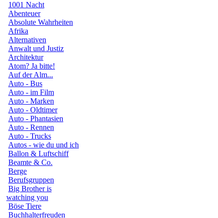
1001 Nacht
Abenteuer
Absolute Wahrheiten
Afrika
Alternativen
Anwalt und Justiz
Architektur
Atom? Ja bitte!
Auf der Alm...
Auto - Bus
Auto - im Film
Auto - Marken
Auto - Oldtimer
Auto - Phantasien
Auto - Rennen
Auto - Trucks
Autos - wie du und ich
Ballon & Luftschiff
Beamte & Co.
Berge
Berufsgruppen
Big Brother is
watching you
Böse Tiere
Buchhalterfreuden