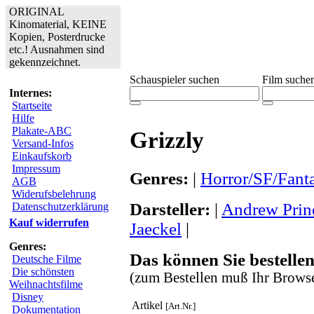
ORIGINAL
Kinomaterial, KEINE
Kopien, Posterdrucke
etc.! Ausnahmen sind
gekennzeichnet.
Schauspieler suchen
Film suche
Internes:
Startseite
Hilfe
Plakate-ABC
Grizzly
Versand-Infos
Einkaufskorb
Impressum
Genres:
|
Horror/SF/Fant
AGB
Widerufsbelehrung
Darsteller:
|
Andrew Prin
Datenschutzerklärung
Kauf widerrufen
Jaeckel
|
Genres:
Das können Sie bestellen
Deutsche Filme
Die schönsten
(zum Bestellen muß Ihr Browse
Weihnachtsfilme
Disney
Artikel
[Art.Nr.]
Dokumentation