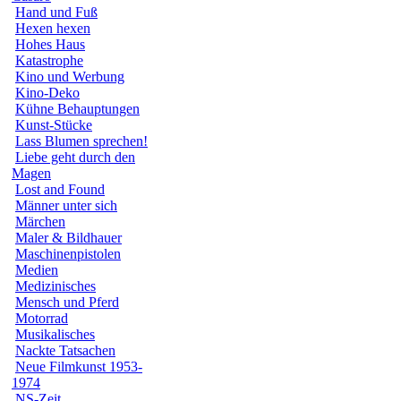
Hand und Fuß
Hexen hexen
Hohes Haus
Katastrophe
Kino und Werbung
Kino-Deko
Kühne Behauptungen
Kunst-Stücke
Lass Blumen sprechen!
Liebe geht durch den
Magen
Lost and Found
Männer unter sich
Märchen
Maler & Bildhauer
Maschinenpistolen
Medien
Medizinisches
Mensch und Pferd
Motorrad
Musikalisches
Nackte Tatsachen
Neue Filmkunst 1953-
1974
NS-Zeit