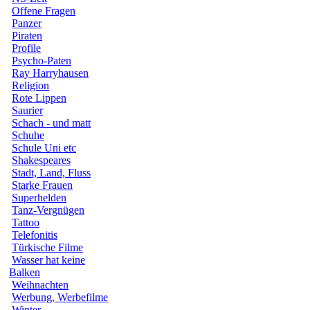
Offene Fragen
Panzer
Piraten
Profile
Psycho-Paten
Ray Harryhausen
Religion
Rote Lippen
Saurier
Schach - und matt
Schuhe
Schule Uni etc
Shakespeares
Stadt, Land, Fluss
Starke Frauen
Superhelden
Tanz-Vergnügen
Tattoo
Telefonitis
Türkische Filme
Wasser hat keine
Balken
Weihnachten
Werbung, Werbefilme
Winter