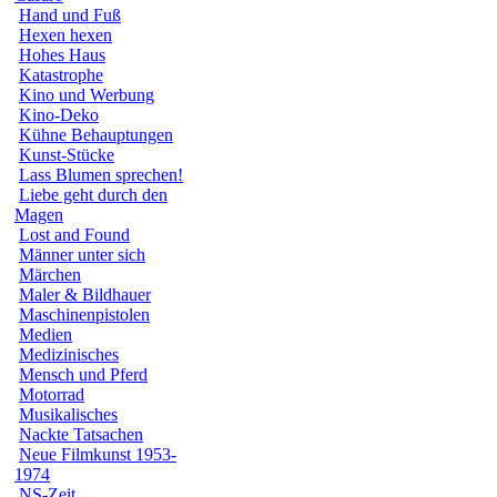
Hand und Fuß
Hexen hexen
Hohes Haus
Katastrophe
Kino und Werbung
Kino-Deko
Kühne Behauptungen
Kunst-Stücke
Lass Blumen sprechen!
Liebe geht durch den
Magen
Lost and Found
Männer unter sich
Märchen
Maler & Bildhauer
Maschinenpistolen
Medien
Medizinisches
Mensch und Pferd
Motorrad
Musikalisches
Nackte Tatsachen
Neue Filmkunst 1953-
1974
NS-Zeit