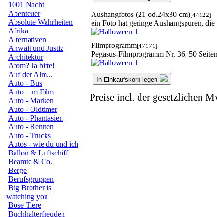
1001 Nacht
Abenteuer
Aushangfotos (21 od.24x30 cm)
[44122]
Absolute Wahrheiten
ein Foto hat geringe Aushangspuren, die
Afrika
Alternativen
Filmprogramm
[47171]
Anwalt und Justiz
Pegasus-Filmprogramm Nr. 36, 50 Seiten
Architektur
Atom? Ja bitte!
Auf der Alm...
In Einkaufskorb legen
Auto - Bus
Auto - im Film
Preise incl. der gesetzlichen M
Auto - Marken
Auto - Oldtimer
Auto - Phantasien
Auto - Rennen
Auto - Trucks
Autos - wie du und ich
Ballon & Luftschiff
Beamte & Co.
Berge
Berufsgruppen
Big Brother is
watching you
Böse Tiere
Buchhalterfreuden