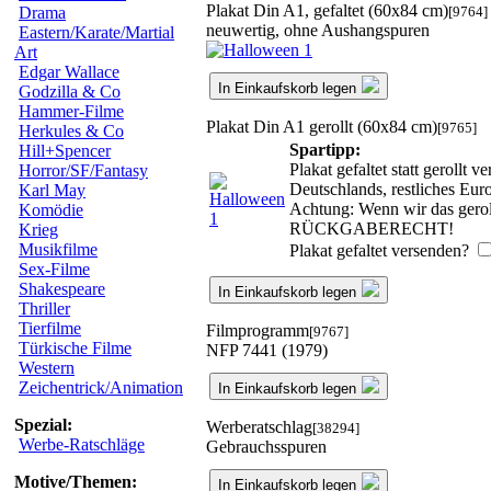
Plakat Din A1, gefaltet (60x84 cm)
[9764]
Drama
neuwertig, ohne Aushangspuren
Eastern/Karate/Martial
Art
Edgar Wallace
In Einkaufskorb legen
Godzilla & Co
Hammer-Filme
Plakat Din A1 gerollt (60x84 cm)
[9765]
Herkules & Co
Spartipp:
Hill+Spencer
Plakat gefaltet statt gerollt
Horror/SF/Fantasy
Deutschlands, restliches Eu
Karl May
Achtung: Wenn wir das geroll
Komödie
RÜCKGABERECHT!
Krieg
Musikfilme
Plakat gefaltet versenden?
Sex-Filme
Shakespeare
In Einkaufskorb legen
Thriller
Tierfilme
Filmprogramm
[9767]
Türkische Filme
NFP 7441 (1979)
Western
Zeichentrick/Animation
In Einkaufskorb legen
Spezial:
Werberatschlag
[38294]
Werbe-Ratschläge
Gebrauchsspuren
Motive/Themen:
In Einkaufskorb legen