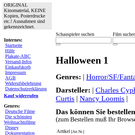
ORIGINAL
Kinomaterial, KEINE
Kopien, Posterdrucke
etc.! Ausnahmen sind
gekennzeichnet.
Schauspieler suchen
Film suche
Internes:
Startseite
Hilfe
Plakate-ABC
Halloween 1
Versand-Infos
Einkaufskorb
Impressum
Genres:
|
Horror/SF/Fant
AGB
Widerufsbelehrung
Darsteller:
|
Charles Cyp
Datenschutzerklärung
Kauf widerrufen
Curtis
|
Nancy Loomis
|
Genres:
Das können Sie bestellen
Deutsche Filme
Die schönsten
(zum Bestellen muß Ihr Browse
Weihnachtsfilme
Disney
Artikel
[Art.Nr.]
Dokumentation