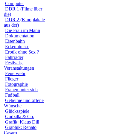
Computer
DDR 1 (Filme über
die)
DDR 2 (Kinoplakate
aus der)
Die Frau im Mann
Dokumentation
Eisenbahn
Erkenntnisse
Erotik ohne Sex ?
Fahrräder
Festivals,
Veranstaltungen
Feuerwehr
Flieger
Fotographie
Frauen unter sich
Fußball
Geheime und offene
Wünsche
Glücksspiele
Godzilla & Co.
Grafik: Klaus Dill
Graphik: Renato
Casaro