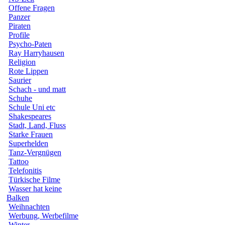
Offene Fragen
Panzer
Piraten
Profile
Psycho-Paten
Ray Harryhausen
Religion
Rote Lippen
Saurier
Schach - und matt
Schuhe
Schule Uni etc
Shakespeares
Stadt, Land, Fluss
Starke Frauen
Superhelden
Tanz-Vergnügen
Tattoo
Telefonitis
Türkische Filme
Wasser hat keine
Balken
Weihnachten
Werbung, Werbefilme
Winter