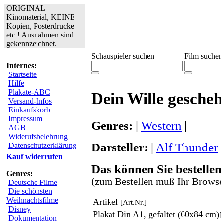
ORIGINAL
Kinomaterial, KEINE
Kopien, Posterdrucke
etc.! Ausnahmen sind
gekennzeichnet.
Schauspieler suchen
Film suche
Internes:
Startseite
Hilfe
Plakate-ABC
Dein Wille gesche
Versand-Infos
Einkaufskorb
Impressum
Genres:
|
Western
|
AGB
Widerufsbelehrung
Darsteller:
|
Alf Thunder
Datenschutzerklärung
Kauf widerrufen
Das können Sie bestellen
Genres:
(zum Bestellen muß Ihr Browse
Deutsche Filme
Die schönsten
Weihnachtsfilme
Artikel
[Art.Nr.]
Disney
Plakat Din A1, gefaltet (60x84 cm)
Dokumentation