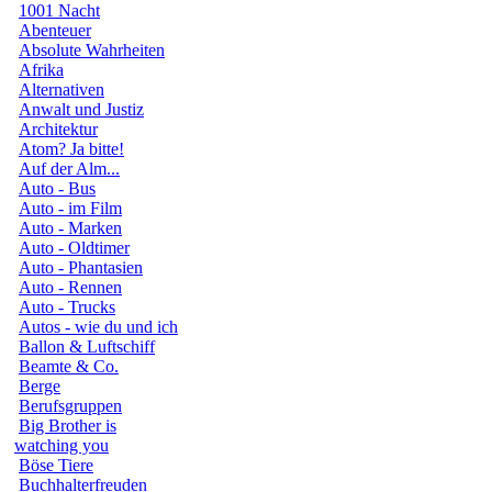
1001 Nacht
Abenteuer
Absolute Wahrheiten
Afrika
Alternativen
Anwalt und Justiz
Architektur
Atom? Ja bitte!
Auf der Alm...
Auto - Bus
Auto - im Film
Auto - Marken
Auto - Oldtimer
Auto - Phantasien
Auto - Rennen
Auto - Trucks
Autos - wie du und ich
Ballon & Luftschiff
Beamte & Co.
Berge
Berufsgruppen
Big Brother is
watching you
Böse Tiere
Buchhalterfreuden