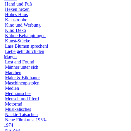
Hand und Fuß
Hexen hexen
Hohes Haus
Katastrophe
Kino und Werbung
Kino-Deko
Kühne Behauptungen
Kunst-Stücke
Lass Blumen sprechen!
Liebe geht durch den
Magen
Lost and Found
Männer unter sich
Märchen
Maler & Bildhauer
Maschinenpistolen
Medien
Medizinisches
Mensch und Pferd
Motorrad
Musikalisches
Nackte Tatsachen
Neue Filmkunst 1953-
1974
NS-Zeit