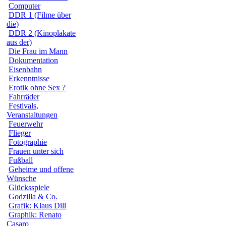
Computer
DDR 1 (Filme über
die)
DDR 2 (Kinoplakate
aus der)
Die Frau im Mann
Dokumentation
Eisenbahn
Erkenntnisse
Erotik ohne Sex ?
Fahrräder
Festivals,
Veranstaltungen
Feuerwehr
Flieger
Fotographie
Frauen unter sich
Fußball
Geheime und offene
Wünsche
Glücksspiele
Godzilla & Co.
Grafik: Klaus Dill
Graphik: Renato
Casaro