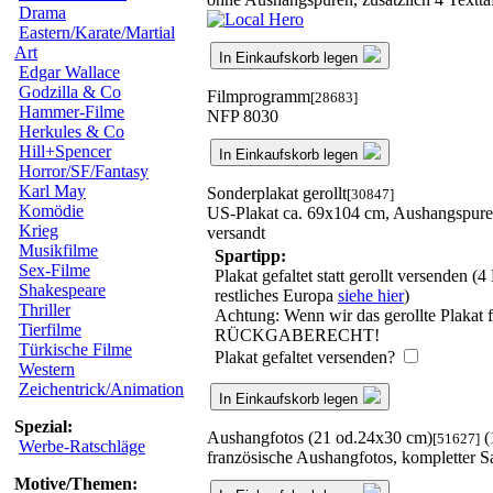
Drama
Eastern/Karate/Martial
Art
In Einkaufskorb legen
Edgar Wallace
Godzilla & Co
Filmprogramm
[28683]
Hammer-Filme
NFP 8030
Herkules & Co
Hill+Spencer
In Einkaufskorb legen
Horror/SF/Fantasy
Karl May
Sonderplakat gerollt
[30847]
Komödie
US-Plakat ca. 69x104 cm, Aushangspuren,
Krieg
versandt
Musikfilme
Spartipp:
Sex-Filme
Plakat gefaltet statt gerollt versenden
Shakespeare
restliches Europa
siehe hier
)
Thriller
Achtung: Wenn wir das gerollte Plakat f
Tierfilme
RÜCKGABERECHT!
Türkische Filme
Plakat gefaltet versenden?
Western
Zeichentrick/Animation
In Einkaufskorb legen
Spezial:
Aushangfotos (21 od.24x30 cm)
(
[51627]
Werbe-Ratschläge
französische Aushangfotos, kompletter 
Motive/Themen: