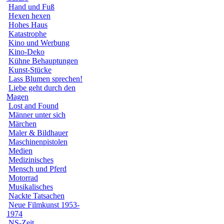
Hand und Fuß
Hexen hexen
Hohes Haus
Katastrophe
Kino und Werbung
Kino-Deko
Kühne Behauptungen
Kunst-Stücke
Lass Blumen sprechen!
Liebe geht durch den
Magen
Lost and Found
Männer unter sich
Märchen
Maler & Bildhauer
Maschinenpistolen
Medien
Medizinisches
Mensch und Pferd
Motorrad
Musikalisches
Nackte Tatsachen
Neue Filmkunst 1953-
1974
NS-Zeit