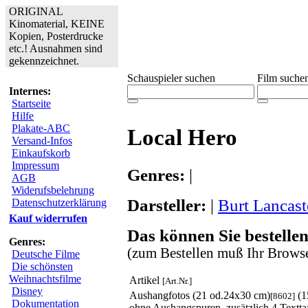
ORIGINAL
Kinomaterial, KEINE
Kopien, Posterdrucke
etc.! Ausnahmen sind
gekennzeichnet.
Schauspieler suchen
Film suche
Internes:
Startseite
Hilfe
Plakate-ABC
Local Hero
Versand-Infos
Einkaufskorb
Impressum
Genres:
|
AGB
Widerufsbelehrung
Darsteller:
|
Burt Lancast
Datenschutzerklärung
Kauf widerrufen
Das können Sie bestellen
Genres:
(zum Bestellen muß Ihr Browse
Deutsche Filme
Die schönsten
Weihnachtsfilme
Artikel
[Art.Nr.]
Disney
Aushangfotos (21 od.24x30 cm)
(1
[8602]
Dokumentation
ohne Aushangspuren, zusätzlich 4 Textta