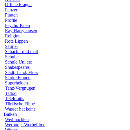
Offene Fragen
Panzer
Piraten
Profile
Psycho-Paten
Ray Harryhausen
Religion
Rote Lippen
Saurier
Schach - und matt
Schuhe
Schule Uni etc
Shakespeares
Stadt, Land, Fluss
Starke Frauen
Superhelden
Tanz-Vergnügen
Tattoo
Telefonitis
Türkische Filme
Wasser hat keine
Balken
Weihnachten
Werbung, Werbefilme
Winter