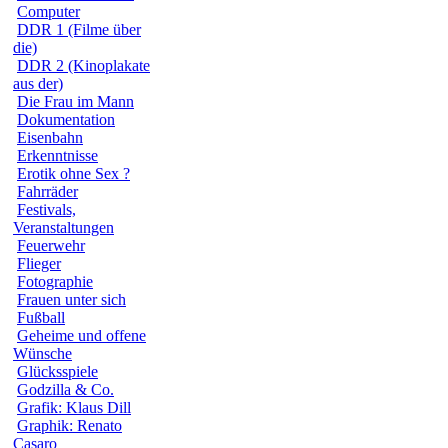
Computer
DDR 1 (Filme über
die)
DDR 2 (Kinoplakate
aus der)
Die Frau im Mann
Dokumentation
Eisenbahn
Erkenntnisse
Erotik ohne Sex ?
Fahrräder
Festivals,
Veranstaltungen
Feuerwehr
Flieger
Fotographie
Frauen unter sich
Fußball
Geheime und offene
Wünsche
Glücksspiele
Godzilla & Co.
Grafik: Klaus Dill
Graphik: Renato
Casaro