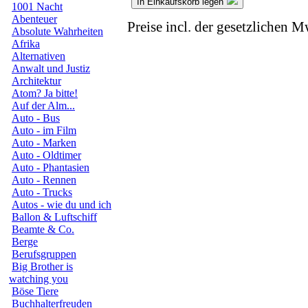
In Einkaufskorb legen
1001 Nacht
Abenteuer
Preise incl. der gesetzlichen M
Absolute Wahrheiten
Afrika
Alternativen
Anwalt und Justiz
Architektur
Atom? Ja bitte!
Auf der Alm...
Auto - Bus
Auto - im Film
Auto - Marken
Auto - Oldtimer
Auto - Phantasien
Auto - Rennen
Auto - Trucks
Autos - wie du und ich
Ballon & Luftschiff
Beamte & Co.
Berge
Berufsgruppen
Big Brother is
watching you
Böse Tiere
Buchhalterfreuden