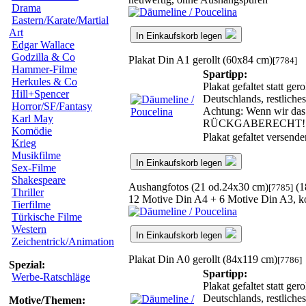
Drama
Eastern/Karate/Martial
Art
In Einkaufskorb legen
Edgar Wallace
Godzilla & Co
Plakat Din A1 gerollt (60x84 cm)
[7784]
Hammer-Filme
Spartipp:
Herkules & Co
Plakat gefaltet statt ge
Hill+Spencer
Deutschlands, restlich
Horror/SF/Fantasy
Achtung: Wenn wir das g
Karl May
RÜCKGABERECHT!
Komödie
Plakat gefaltet versend
Krieg
Musikfilme
In Einkaufskorb legen
Sex-Filme
Shakespeare
Aushangfotos (21 od.24x30 cm)
(1
[7785]
Thriller
12 Motive Din A4 + 6 Motive Din A3, ko
Tierfilme
Türkische Filme
Western
In Einkaufskorb legen
Zeichentrick/Animation
Plakat Din A0 gerollt (84x119 cm)
[7786]
Spezial:
Spartipp:
Werbe-Ratschläge
Plakat gefaltet statt ge
Deutschlands, restlich
Motive/Themen: