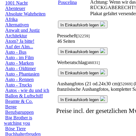
Achtung: Wenn wir das g
1001 Nacht
RÜCKGABERECHT!
Abenteuer
Plakat gefaltet versend
Absolute Wahrheiten
Afrika
Alternativen
In Einkaufskorb legen
Anwalt und Justiz
Presseheft
Architektur
[32259]
46 Seiten
Atom? Ja bitte!
Auf der Alm...
In Einkaufskorb legen
Auto - Bus
Auto - im Film
Werberatschlag
[46031]
Auto - Marken
Auto - Oldtimer
In Einkaufskorb legen
Auto - Phantasien
Auto - Rennen
Aushangfotos (21 od.24x30 cm)
(
[52069]
Auto - Trucks
französische Aushangfotos, kompletter S
Autos - wie du und ich
Ballon & Luftschiff
In Einkaufskorb legen
Beamte & Co.
Berge
Preise incl. der gesetzlichen M
Berufsgruppen
Big Brother is
watching you
Böse Tiere
Buchhalterfreuden