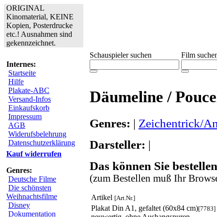
ORIGINAL
Kinomaterial, KEINE
Kopien, Posterdrucke
etc.! Ausnahmen sind
gekennzeichnet.
Schauspieler suchen
Film suche
Internes:
Startseite
Hilfe
Plakate-ABC
Däumeline / Pouce
Versand-Infos
Einkaufskorb
Impressum
Genres:
|
Zeichentrick/A
AGB
Widerufsbelehrung
Darsteller:
|
Datenschutzerklärung
Kauf widerrufen
Das können Sie bestellen
Genres:
(zum Bestellen muß Ihr Browse
Deutsche Filme
Die schönsten
Weihnachtsfilme
Artikel
[Art.Nr.]
Disney
Plakat Din A1, gefaltet (60x84 cm)
[7783]
Dokumentation
neuwertig, ohne Aushangspuren