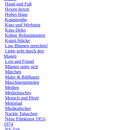
Hand und Fuß
Hexen hexen
Hohes Haus
Katastrophe
Kino und Werbung
Kino-Deko
Kühne Behauptungen
Kunst-Stücke
Lass Blumen sprechen!
Liebe geht durch den
Magen
Lost and Found
Männer unter sich
Märchen
Maler & Bildhauer
Maschinenpistolen
Medien
Medizinisches
Mensch und Pferd
Motorrad
Musikalisches
Nackte Tatsachen
Neue Filmkunst 1953-
1974
NS-Zeit