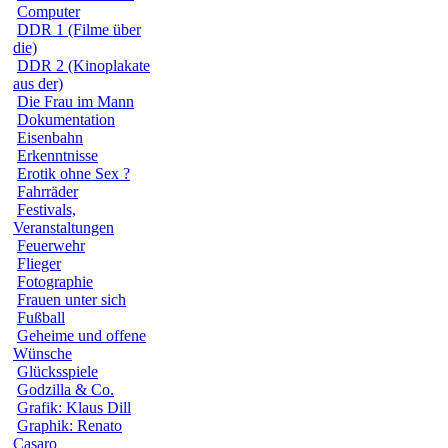
Computer
DDR 1 (Filme über
die)
DDR 2 (Kinoplakate
aus der)
Die Frau im Mann
Dokumentation
Eisenbahn
Erkenntnisse
Erotik ohne Sex ?
Fahrräder
Festivals,
Veranstaltungen
Feuerwehr
Flieger
Fotographie
Frauen unter sich
Fußball
Geheime und offene
Wünsche
Glücksspiele
Godzilla & Co.
Grafik: Klaus Dill
Graphik: Renato
Casaro