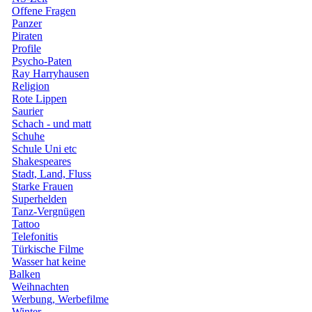
Offene Fragen
Panzer
Piraten
Profile
Psycho-Paten
Ray Harryhausen
Religion
Rote Lippen
Saurier
Schach - und matt
Schuhe
Schule Uni etc
Shakespeares
Stadt, Land, Fluss
Starke Frauen
Superhelden
Tanz-Vergnügen
Tattoo
Telefonitis
Türkische Filme
Wasser hat keine
Balken
Weihnachten
Werbung, Werbefilme
Winter