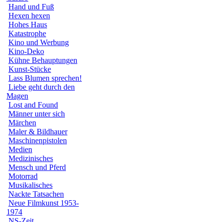
Hand und Fuß
Hexen hexen
Hohes Haus
Katastrophe
Kino und Werbung
Kino-Deko
Kühne Behauptungen
Kunst-Stücke
Lass Blumen sprechen!
Liebe geht durch den
Magen
Lost and Found
Männer unter sich
Märchen
Maler & Bildhauer
Maschinenpistolen
Medien
Medizinisches
Mensch und Pferd
Motorrad
Musikalisches
Nackte Tatsachen
Neue Filmkunst 1953-
1974
NS-Zeit