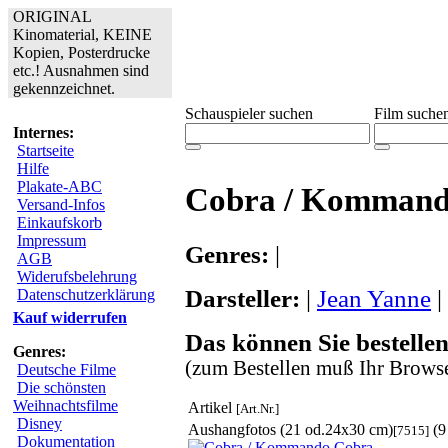
ORIGINAL
Kinomaterial, KEINE
Kopien, Posterdrucke
etc.! Ausnahmen sind
gekennzeichnet.
Schauspieler suchen
Film suche
Internes:
Startseite
Hilfe
Plakate-ABC
Cobra / Kommand
Versand-Infos
Einkaufskorb
Impressum
Genres:
|
AGB
Widerufsbelehrung
Darsteller:
|
Jean Yanne
|
Datenschutzerklärung
Kauf widerrufen
Das können Sie bestellen
Genres:
(zum Bestellen muß Ihr Browse
Deutsche Filme
Die schönsten
Weihnachtsfilme
Artikel
[Art.Nr.]
Disney
Aushangfotos (21 od.24x30 cm)
(9
[7515]
Dokumentation