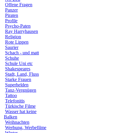
Offene Fragen
Panzer
Piraten
Profile
Psycho-Paten
Ray Harryhausen
Religion
Rote Lippen
Saurier
Schach - und matt
Schuhe
Schule Uni etc
Shakespeares
Stadt, Land, Fluss
Starke Frauen
Superhelden
Tanz-Vergnügen
Tattoo
Telefonitis
Türkische Filme
Wasser hat keine
Balken
Weihnachten
Werbung, Werbefilme
Winter