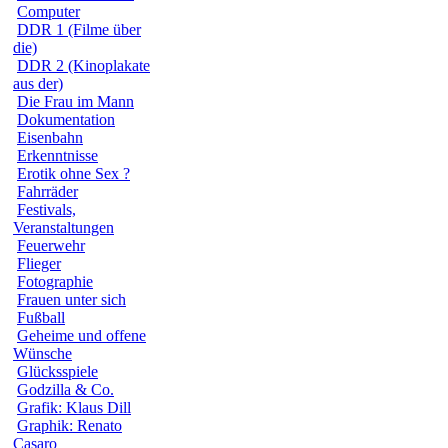
Computer
DDR 1 (Filme über
die)
DDR 2 (Kinoplakate
aus der)
Die Frau im Mann
Dokumentation
Eisenbahn
Erkenntnisse
Erotik ohne Sex ?
Fahrräder
Festivals,
Veranstaltungen
Feuerwehr
Flieger
Fotographie
Frauen unter sich
Fußball
Geheime und offene
Wünsche
Glücksspiele
Godzilla & Co.
Grafik: Klaus Dill
Graphik: Renato
Casaro