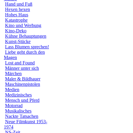
Hand und Fuß
Hexen hexen
Hohes Haus
Katastrophe
Kino und Werbung
Kino-Deko
Kühne Behauptungen
Kunst-Stücke
Lass Blumen sprechen!
Liebe geht durch den
Magen
Lost and Found
Männer unter sich
Märchen
Maler & Bildhauer
Maschinenpistolen
Medien
Medizinisches
Mensch und Pferd
Motorrad
Musikalisches
Nackte Tatsachen
Neue Filmkunst 1953-
1974
NS-Zeit