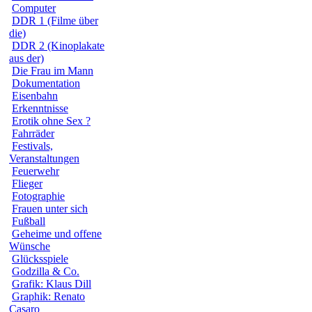
Computer
DDR 1 (Filme über
die)
DDR 2 (Kinoplakate
aus der)
Die Frau im Mann
Dokumentation
Eisenbahn
Erkenntnisse
Erotik ohne Sex ?
Fahrräder
Festivals,
Veranstaltungen
Feuerwehr
Flieger
Fotographie
Frauen unter sich
Fußball
Geheime und offene
Wünsche
Glücksspiele
Godzilla & Co.
Grafik: Klaus Dill
Graphik: Renato
Casaro