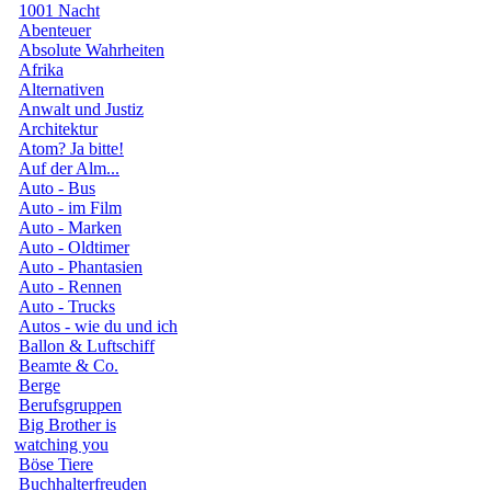
1001 Nacht
Abenteuer
Absolute Wahrheiten
Afrika
Alternativen
Anwalt und Justiz
Architektur
Atom? Ja bitte!
Auf der Alm...
Auto - Bus
Auto - im Film
Auto - Marken
Auto - Oldtimer
Auto - Phantasien
Auto - Rennen
Auto - Trucks
Autos - wie du und ich
Ballon & Luftschiff
Beamte & Co.
Berge
Berufsgruppen
Big Brother is
watching you
Böse Tiere
Buchhalterfreuden