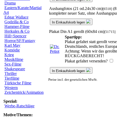
Drama
Eastern/Karate/Martial
Aushangfotos (21 od.24x30 cm)
(8
[6518]
Art
kompletter neuer Satz, ohne Aushangspu
Edgar Wallace
Godzilla & Co
In Einkaufskorb legen
Hammer-Filme
Herkules & Co
Plakat Din A1 gerollt (60x84 cm)
[51715]
Hill+Spencer
Spartipp:
Horror/SF/Fantasy
Plakat gefaltet statt gerollt v
Karl May
Deutschlands, restliches Europ
Komödie
Achtung: Wenn wir das gerollte 
Krieg
RÜCKGABERECHT!
Musikfilme
Plakat gefaltet versenden?
Sex-Filme
Shakespeare
In Einkaufskorb legen
Thriller
Tierfilme
Preise incl. der gesetzlichen MwSt.
Türkische Filme
Western
Zeichentrick/Animation
Spezial:
Werbe-Ratschläge
Motive/Themen: