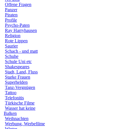
Offene Fragen
Panzer
Piraten
Profile
Psycho-Paten
Ray Harryhausen
Religion
Rote Lippen
Saurier
Schach - und matt
Schuhe
Schule Uni etc
Shakespeares
Stadt, Land, Fluss
Starke Frauen
Superhelden
Tanz-Vergnügen
Tattoo
Telefonitis
Türkische Filme
Wasser hat keine
Balken
Weihnachten
Werbung, Werbefilme
Winter