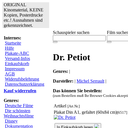
ORIGINAL
Kinomaterial, KEINE
Kopien, Posterdrucke
etc.! Ausnahmen sind
gekennzeichnet.
Schauspieler suchen
Film suche
Internes:
Startseite
Hilfe
Plakate-ABC
Dr. Petiot
Versand-Infos
Einkaufskorb
Impressum
Genres:
|
AGB
Widerufsbelehrung
Darsteller:
|
Michel Serrault
|
Datenschutzerklärung
Das können Sie bestellen:
Kauf widerrufen
(zum Bestellen muß Ihr Browser Cookies akzepti
Genres:
Deutsche Filme
Artikel
[Art.Nr.]
Die schönsten
Plakat Din A1, gefaltet (60x84 cm)
[6517]
Weihnachtsfilme
Disney
Dokumentation
In Einkaufskorb legen