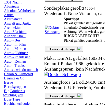
1001 Nacht
Abenteuer
Sonderplakat gerollt
[45554]
Absolute Wahrheiten
Wiederauff. Neue Visionen, ca.
Afrika
Spartipp:
Alternativen
Plakat gefaltet statt geroll
Anwalt und Justiz
innerhalb Deutschlands, re
Architektur
Achtung: Wenn wir das gerol
Atom? Ja bitte!
RÜCKGABERECHT!
Auf der Alm...
Auto - Bus
Plakat gefaltet versenden?
Auto - im Film
Auto - Marken
In Einkaufskorb legen
Auto - Oldtimer
Auto - Phantasien
Plakat Din A1, gefaltet (60x84 
Auto - Rennen
Erstauff.Plakat 1966, geknickte
Auto - Trucks
Aushangspuren, kein Nachdruck
Autos - wie du und ich
Ballon & Luftschiff
Beamte & Co.
Aushangfotos (21 od.24x30 cm
Berge
Berufsgruppen
Wiederauff. UIP-Verleih, Foto
Big Brother is
watching you
In Einkaufskorb legen
Böse Tiere
Buchhalterfreuden
Preise incl. der gesetzlichen M