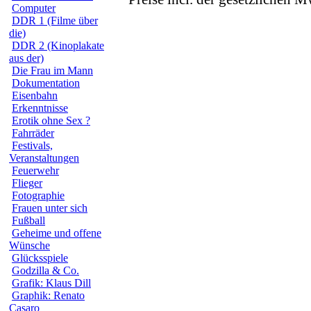
Computer
DDR 1 (Filme über
die)
DDR 2 (Kinoplakate
aus der)
Die Frau im Mann
Dokumentation
Eisenbahn
Erkenntnisse
Erotik ohne Sex ?
Fahrräder
Festivals,
Veranstaltungen
Feuerwehr
Flieger
Fotographie
Frauen unter sich
Fußball
Geheime und offene
Wünsche
Glücksspiele
Godzilla & Co.
Grafik: Klaus Dill
Graphik: Renato
Casaro