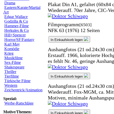
Drama
Plakat Din A1, gefaltet (60x84 
Eastern/Karate/Martial
Wiederauff. 70er Jahre, CIC-Ve
Art
Edgar Wallace
Godzilla & Co
Filmprogramm
[6503]
Hammer-Filme
NFK 63 (1976) 12 Seiten
Herkules & Co
Hill+Spencer
Horror/SF/Fantasy
In Einkaufskorb legen
Karl May
Aushangfotos (21 od.24x30 cm
Komödie
Krieg
Erstauff. 1966, kolorierte Hoch
Musikfilme
es fehlt Nr. 46, geringe Aushan
Sex-Filme
Shakespeare
Thriller
Tierfilme
In Einkaufskorb legen
Türkische Filme
Aushangfotos (21 od.24x30 cm
Western
Zeichentrick/Animation
Wiederauff. Fox-MGM, ca. Mitt
Motiven, minimale Aushangspu
Spezial:
Werbe-Ratschläge
Motive/Themen:
In Einkaufskorb legen