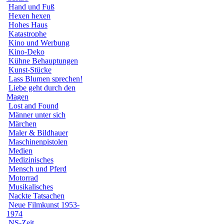
Hand und Fuß
Hexen hexen
Hohes Haus
Katastrophe
Kino und Werbung
Kino-Deko
Kühne Behauptungen
Kunst-Stücke
Lass Blumen sprechen!
Liebe geht durch den
Magen
Lost and Found
Männer unter sich
Märchen
Maler & Bildhauer
Maschinenpistolen
Medien
Medizinisches
Mensch und Pferd
Motorrad
Musikalisches
Nackte Tatsachen
Neue Filmkunst 1953-
1974
NS-Zeit