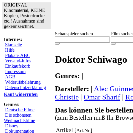
ORIGINAL
Kinomaterial, KEINE
Kopien, Posterdrucke
etc.! Ausnahmen sind
gekennzeichnet.
Schauspieler suchen
Film suche
Internes:
Startseite
Hilfe
Plakate-ABC
Doktor Schiwago
Versand-Infos
Einkaufskorb
Impressum
Genres:
|
AGB
Widerufsbelehrung
Darsteller:
|
Alec Guinne
Datenschutzerklärung
Kauf widerrufen
Christie
|
Omar Sharif
|
Ro
Genres:
Das können Sie bestellen
Deutsche Filme
Die schönsten
(zum Bestellen muß Ihr Browse
Weihnachtsfilme
Disney
Artikel
[Art.Nr.]
Dokumentation