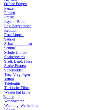
Offene Fragen
Panzer
Piraten
Profile
Psycho-Paten
Ray Harryhausen
Religion
Rote Lippen
Saurier
Schach - und matt
Schuhe
Schule Uni etc
Shakespeares
Stadt, Land, Fluss
Starke Frauen
Superhelden
Tanz-Vergnügen
Tattoo
Telefonitis
Türkische Filme
Wasser hat keine
Balken
Weihnachten
Werbung, Werbefilme
Winter