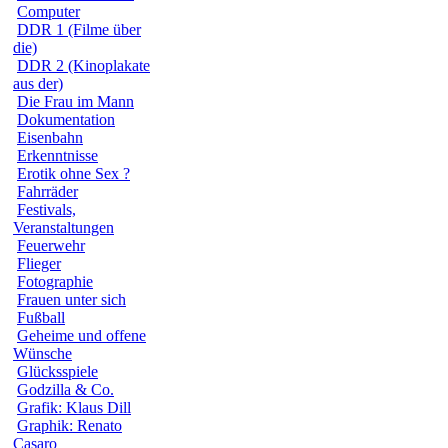
Computer
DDR 1 (Filme über
die)
DDR 2 (Kinoplakate
aus der)
Die Frau im Mann
Dokumentation
Eisenbahn
Erkenntnisse
Erotik ohne Sex ?
Fahrräder
Festivals,
Veranstaltungen
Feuerwehr
Flieger
Fotographie
Frauen unter sich
Fußball
Geheime und offene
Wünsche
Glücksspiele
Godzilla & Co.
Grafik: Klaus Dill
Graphik: Renato
Casaro