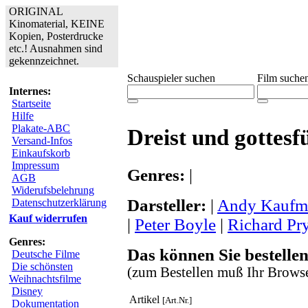
ORIGINAL
Kinomaterial, KEINE
Kopien, Posterdrucke
etc.! Ausnahmen sind
gekennzeichnet.
Schauspieler suchen
Film suche
Internes:
Startseite
Hilfe
Plakate-ABC
Dreist und gottesf
Versand-Infos
Einkaufskorb
Impressum
Genres:
|
AGB
Widerufsbelehrung
Darsteller:
|
Andy Kaufm
Datenschutzerklärung
Kauf widerrufen
|
Peter Boyle
|
Richard Pr
Genres:
Das können Sie bestellen
Deutsche Filme
Die schönsten
(zum Bestellen muß Ihr Browse
Weihnachtsfilme
Disney
Artikel
[Art.Nr.]
Dokumentation