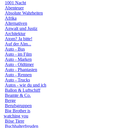
1001 Nacht
Abenteuer
Absolute Wahrheiten
Afrika
Alternativen
Anwalt und Justiz
Architektur
Atom? Ja bitte!
Auf der Alm...
Auto - Bus
Auto - im Film
Auto - Marken
Auto - Oldtimer
Auto - Phantasien
Auto - Rennen
Auto - Trucks
Autos - wie du und ich
Ballon & Luftschiff
Beamte & Co.
Berge
Berufsgruppen
Big Brother is
watching you
Böse Tiere
Buchhalterfreuden