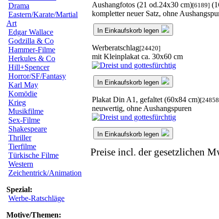
Aushangfotos (21 od.24x30 cm)
(1
[6189]
Drama
kompletter neuer Satz, ohne Aushangspu
Eastern/Karate/Martial
Art
In Einkaufskorb legen
Edgar Wallace
Godzilla & Co
Werberatschlag
[24420]
Hammer-Filme
mit Kleinplakat ca. 30x60 cm
Herkules & Co
Hill+Spencer
Horror/SF/Fantasy
In Einkaufskorb legen
Karl May
Komödie
Plakat Din A1, gefaltet (60x84 cm)
[24858
Krieg
neuwertig, ohne Aushangspuren
Musikfilme
Sex-Filme
Shakespeare
In Einkaufskorb legen
Thriller
Tierfilme
Preise incl. der gesetzlichen M
Türkische Filme
Western
Zeichentrick/Animation
Spezial:
Werbe-Ratschläge
Motive/Themen: