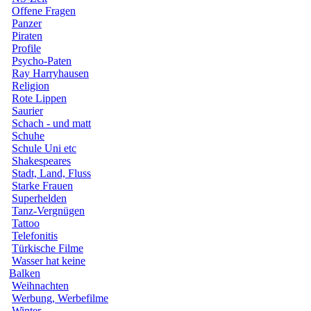
Offene Fragen
Panzer
Piraten
Profile
Psycho-Paten
Ray Harryhausen
Religion
Rote Lippen
Saurier
Schach - und matt
Schuhe
Schule Uni etc
Shakespeares
Stadt, Land, Fluss
Starke Frauen
Superhelden
Tanz-Vergnügen
Tattoo
Telefonitis
Türkische Filme
Wasser hat keine
Balken
Weihnachten
Werbung, Werbefilme
Winter