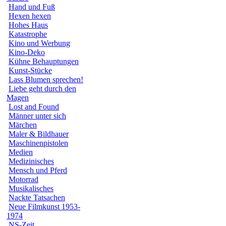
Hand und Fuß
Hexen hexen
Hohes Haus
Katastrophe
Kino und Werbung
Kino-Deko
Kühne Behauptungen
Kunst-Stücke
Lass Blumen sprechen!
Liebe geht durch den
Magen
Lost and Found
Männer unter sich
Märchen
Maler & Bildhauer
Maschinenpistolen
Medien
Medizinisches
Mensch und Pferd
Motorrad
Musikalisches
Nackte Tatsachen
Neue Filmkunst 1953-
1974
NS-Zeit