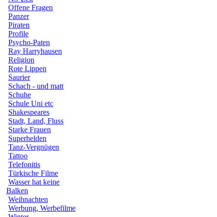
Offene Fragen
Panzer
Piraten
Profile
Psycho-Paten
Ray Harryhausen
Religion
Rote Lippen
Saurier
Schach - und matt
Schuhe
Schule Uni etc
Shakespeares
Stadt, Land, Fluss
Starke Frauen
Superhelden
Tanz-Vergnügen
Tattoo
Telefonitis
Türkische Filme
Wasser hat keine
Balken
Weihnachten
Werbung, Werbefilme
Winter