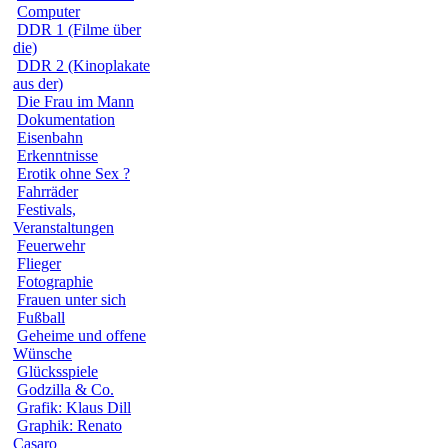
Computer
DDR 1 (Filme über
die)
DDR 2 (Kinoplakate
aus der)
Die Frau im Mann
Dokumentation
Eisenbahn
Erkenntnisse
Erotik ohne Sex ?
Fahrräder
Festivals,
Veranstaltungen
Feuerwehr
Flieger
Fotographie
Frauen unter sich
Fußball
Geheime und offene
Wünsche
Glücksspiele
Godzilla & Co.
Grafik: Klaus Dill
Graphik: Renato
Casaro