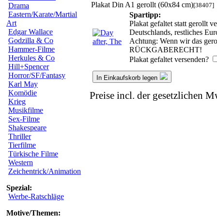
Plakat Din A1 gerollt (60x84 cm)
[38407]
Drama
Eastern/Karate/Martial
Spartipp:
Art
Plakat gefaltet statt geroll
Edgar Wallace
Deutschlands, restliches Eu
Godzilla & Co
Achtung: Wenn wir das geroll
Hammer-Filme
RÜCKGABERECHT!
Herkules & Co
Plakat gefaltet versenden?
Hill+Spencer
Horror/SF/Fantasy
In Einkaufskorb legen
Karl May
Komödie
Preise incl. der gesetzlichen M
Krieg
Musikfilme
Sex-Filme
Shakespeare
Thriller
Tierfilme
Türkische Filme
Western
Zeichentrick/Animation
Spezial:
Werbe-Ratschläge
Motive/Themen: