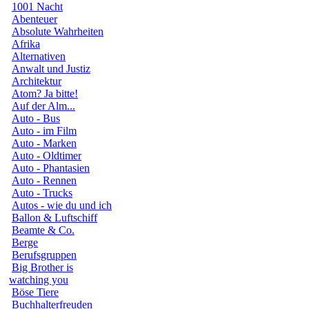
1001 Nacht
Abenteuer
Absolute Wahrheiten
Afrika
Alternativen
Anwalt und Justiz
Architektur
Atom? Ja bitte!
Auf der Alm...
Auto - Bus
Auto - im Film
Auto - Marken
Auto - Oldtimer
Auto - Phantasien
Auto - Rennen
Auto - Trucks
Autos - wie du und ich
Ballon & Luftschiff
Beamte & Co.
Berge
Berufsgruppen
Big Brother is
watching you
Böse Tiere
Buchhalterfreuden