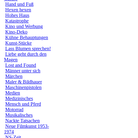
Hand und Fuß
Hexen hexen
Hohes Haus
Katastrophe
Kino und Werbung
Kino-Deko
Kühne Behauptungen
Kunst-Stücke
Lass Blumen sprechen!
Liebe geht durch den
Magen
Lost and Found
Männer unter sich
Märchen
Maler & Bildhauer
Maschinenpistolen
Medien
Medizinisches
Mensch und Pferd
Motorrad
Musikalisches
Nackte Tatsachen
Neue Filmkunst 1953-
1974
NS-Zeit