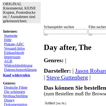
ORIGINAL
Kinomaterial, KEINE
Kopien, Posterdrucke
etc.! Ausnahmen sind
gekennzeichnet.
Schauspieler suchen
Film suche
Internes:
Startseite
Hilfe
Plakate-ABC
Day after, The
Versand-Infos
Einkaufskorb
Impressum
Genres:
|
AGB
Widerufsbelehrung
Darsteller:
|
Jason Robar
Datenschutzerklärung
Kauf widerrufen
|
Steve Guttenberg
|
Genres:
Das können Sie bestellen
Deutsche Filme
Die schönsten
(zum Bestellen muß Ihr Browse
Weihnachtsfilme
Disney
Artikel
[Art.Nr.]
Dokumentation