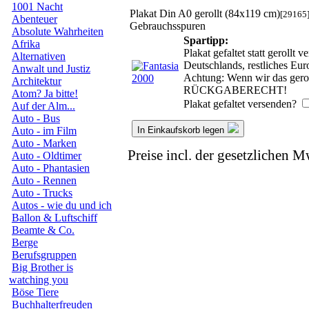
1001 Nacht
Plakat Din A0 gerollt (84x119 cm)
[29165
Abenteuer
Gebrauchsspuren
Absolute Wahrheiten
Spartipp:
Afrika
Plakat gefaltet statt geroll
Alternativen
Deutschlands, restliches Eu
Anwalt und Justiz
Achtung: Wenn wir das geroll
Architektur
RÜCKGABERECHT!
Atom? Ja bitte!
Plakat gefaltet versenden?
Auf der Alm...
Auto - Bus
In Einkaufskorb legen
Auto - im Film
Auto - Marken
Preise incl. der gesetzlichen M
Auto - Oldtimer
Auto - Phantasien
Auto - Rennen
Auto - Trucks
Autos - wie du und ich
Ballon & Luftschiff
Beamte & Co.
Berge
Berufsgruppen
Big Brother is
watching you
Böse Tiere
Buchhalterfreuden