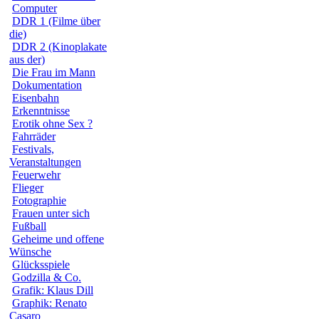
Computer
DDR 1 (Filme über
die)
DDR 2 (Kinoplakate
aus der)
Die Frau im Mann
Dokumentation
Eisenbahn
Erkenntnisse
Erotik ohne Sex ?
Fahrräder
Festivals,
Veranstaltungen
Feuerwehr
Flieger
Fotographie
Frauen unter sich
Fußball
Geheime und offene
Wünsche
Glücksspiele
Godzilla & Co.
Grafik: Klaus Dill
Graphik: Renato
Casaro