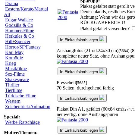
Spartipp:
Drama
Plakat gefaltet statt geroll
Eastern/Karate/Martial
Deutschlands, restliches Eu
Art
Achtung: Wenn wir das geroll
Edgar Wallace
RÜCKGABERECHT!
Godzilla & Co
Plakat gefaltet versenden?
Hammer-Filme
Herkules & Co
In Einkaufskorb legen
Hill+Spencer
Horror/SF/Fantasy
Aushangfotos (21 od.24x30 cm)
(8
[5684]
Karl May
kompletter neuer Satz, ohne Aushangspu
Komödie
Krieg
Musikfilme
In Einkaufskorb legen
Sex-Filme
Shakespeare
Presseheft
[5685]
Thriller
70 Seiten, durchgehend farbig
Tierfilme
Türkische Filme
In Einkaufskorb legen
Western
Zeichentrick/Animation
Plakat Din A1, gefaltet (60x84 cm)
[27471
neuwertig, ohne Aushangspuren
Spezial:
Werbe-Ratschläge
In Einkaufskorb legen
Motive/Themen: