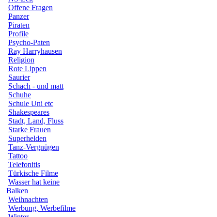
Offene Fragen
Panzer
Piraten
Profile
Psycho-Paten
Ray Harryhausen
Religion
Rote Lippen
Saurier
Schach - und matt
Schuhe
Schule Uni etc
Shakespeares
Stadt, Land, Fluss
Starke Frauen
Superhelden
Tanz-Vergnügen
Tattoo
Telefonitis
Türkische Filme
Wasser hat keine
Balken
Weihnachten
Werbung, Werbefilme
Winter