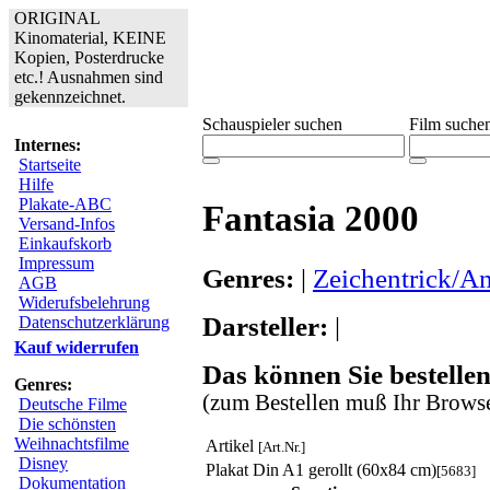
ORIGINAL
Kinomaterial, KEINE
Kopien, Posterdrucke
etc.! Ausnahmen sind
gekennzeichnet.
Schauspieler suchen
Film suche
Internes:
Startseite
Hilfe
Plakate-ABC
Fantasia 2000
Versand-Infos
Einkaufskorb
Impressum
Genres:
|
Zeichentrick/A
AGB
Widerufsbelehrung
Darsteller:
|
Datenschutzerklärung
Kauf widerrufen
Das können Sie bestellen
Genres:
(zum Bestellen muß Ihr Browse
Deutsche Filme
Die schönsten
Weihnachtsfilme
Artikel
[Art.Nr.]
Disney
Plakat Din A1 gerollt (60x84 cm)
[5683]
Dokumentation