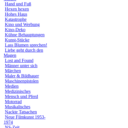
Hand und Fuß
Hexen hexen
Hohes Haus
Katastrophe
Kino und Werbung
Kino-Deko
Kühne Behauptungen
Kunst-Stücke
Lass Blumen sprechen!
Liebe geht durch den
Magen
Lost and Found
Männer unter sich
Märchen
Maler & Bildhauer
Maschinenpistolen
Medien
Medizinisches
Mensch und Pferd
Motorrad
Musikalisches
Nackte Tatsachen
Neue Filmkunst 1953-
1974
NS-Zeit