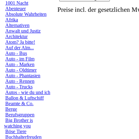
1001 Nacht
Abenteuer
Preise incl. der gesetzlichen M
Absolute Wahrheiten
Afrika
Alternativen
Anwalt und Justiz
Architektur
Atom? Ja bitte!
Auf der Alm...
Auto - Bus
Auto - im Film
Auto - Marken
Auto - Oldtimer
Auto - Phantasien
Auto - Rennen
Auto - Trucks
Autos - wie du und ich
Ballon & Luftschiff
Beamte & Co.
Berge
Berufsgruppen
Big Brother is
watching you
Böse Tiere
Buchhalterfreuden