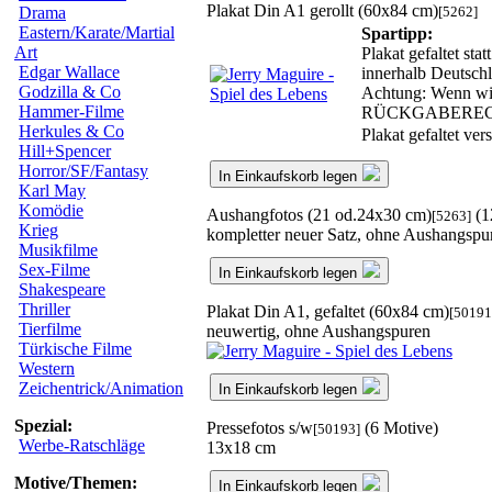
Plakat Din A1 gerollt (60x84 cm)
[5262]
Drama
Eastern/Karate/Martial
Spartipp:
Art
Plakat gefaltet st
Edgar Wallace
innerhalb Deutschl
Godzilla & Co
Achtung: Wenn wir 
Hammer-Filme
RÜCKGABEREC
Herkules & Co
Plakat gefaltet ve
Hill+Spencer
Horror/SF/Fantasy
In Einkaufskorb legen
Karl May
Komödie
Aushangfotos (21 od.24x30 cm)
(1
[5263]
Krieg
kompletter neuer Satz, ohne Aushangspu
Musikfilme
Sex-Filme
In Einkaufskorb legen
Shakespeare
Thriller
Plakat Din A1, gefaltet (60x84 cm)
[50191
Tierfilme
neuwertig, ohne Aushangspuren
Türkische Filme
Western
Zeichentrick/Animation
In Einkaufskorb legen
Spezial:
Pressefotos s/w
(6 Motive)
[50193]
Werbe-Ratschläge
13x18 cm
Motive/Themen:
In Einkaufskorb legen