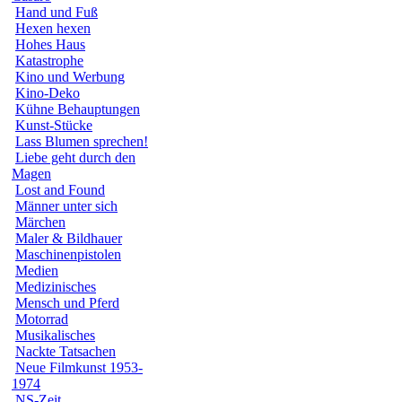
Hand und Fuß
Hexen hexen
Hohes Haus
Katastrophe
Kino und Werbung
Kino-Deko
Kühne Behauptungen
Kunst-Stücke
Lass Blumen sprechen!
Liebe geht durch den
Magen
Lost and Found
Männer unter sich
Märchen
Maler & Bildhauer
Maschinenpistolen
Medien
Medizinisches
Mensch und Pferd
Motorrad
Musikalisches
Nackte Tatsachen
Neue Filmkunst 1953-
1974
NS-Zeit