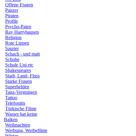
Offene Fragen
Panzer
Piraten
Profile
Psycho-Paten
Ray Harryhausen
Religion
Rote Lippen
Saurier
Schach - und matt
Schuhe
Schule Uni etc
Shakespeares
Stadt, Land, Fluss
Starke Frauen
Superhelden
Tanz-Vergnügen
Tattoo
Telefonitis
Türkische Filme
Wasser hat keine
Balken
Weihnachten
Werbung, Werbefilme
Winter