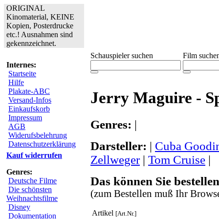
ORIGINAL
Kinomaterial, KEINE
Kopien, Posterdrucke
etc.! Ausnahmen sind
gekennzeichnet.
Schauspieler suchen
Film suche
Internes:
Startseite
Hilfe
Plakate-ABC
Jerry Maguire - Sp
Versand-Infos
Einkaufskorb
Impressum
Genres:
|
AGB
Widerufsbelehrung
Darsteller:
|
Cuba Goodi
Datenschutzerklärung
Kauf widerrufen
Zellweger
|
Tom Cruise
|
Genres:
Das können Sie bestellen
Deutsche Filme
Die schönsten
(zum Bestellen muß Ihr Browse
Weihnachtsfilme
Disney
Artikel
[Art.Nr.]
Dokumentation