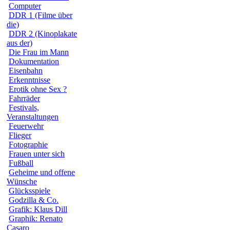
Computer
DDR 1 (Filme über
die)
DDR 2 (Kinoplakate
aus der)
Die Frau im Mann
Dokumentation
Eisenbahn
Erkenntnisse
Erotik ohne Sex ?
Fahrräder
Festivals,
Veranstaltungen
Feuerwehr
Flieger
Fotographie
Frauen unter sich
Fußball
Geheime und offene
Wünsche
Glücksspiele
Godzilla & Co.
Grafik: Klaus Dill
Graphik: Renato
Casaro