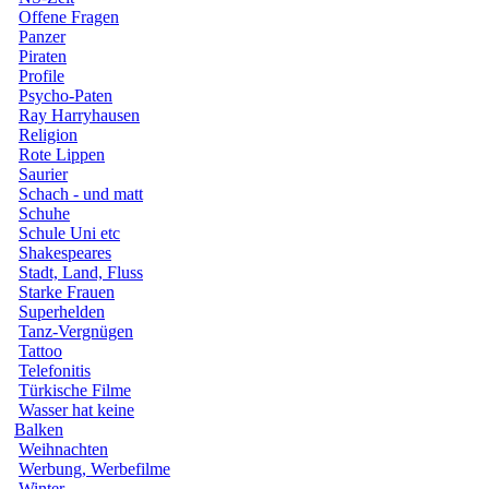
Offene Fragen
Panzer
Piraten
Profile
Psycho-Paten
Ray Harryhausen
Religion
Rote Lippen
Saurier
Schach - und matt
Schuhe
Schule Uni etc
Shakespeares
Stadt, Land, Fluss
Starke Frauen
Superhelden
Tanz-Vergnügen
Tattoo
Telefonitis
Türkische Filme
Wasser hat keine
Balken
Weihnachten
Werbung, Werbefilme
Winter