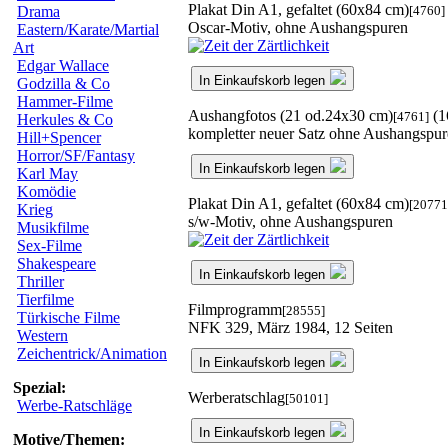
Plakat Din A1, gefaltet (60x84 cm)
[4760]
Drama
Oscar-Motiv, ohne Aushangspuren
Eastern/Karate/Martial
Art
Edgar Wallace
In Einkaufskorb legen
Godzilla & Co
Hammer-Filme
Aushangfotos (21 od.24x30 cm)
(1
[4761]
Herkules & Co
kompletter neuer Satz ohne Aushangspu
Hill+Spencer
Horror/SF/Fantasy
In Einkaufskorb legen
Karl May
Komödie
Plakat Din A1, gefaltet (60x84 cm)
[20771
Krieg
s/w-Motiv, ohne Aushangspuren
Musikfilme
Sex-Filme
Shakespeare
In Einkaufskorb legen
Thriller
Tierfilme
Filmprogramm
[28555]
Türkische Filme
NFK 329, März 1984, 12 Seiten
Western
Zeichentrick/Animation
In Einkaufskorb legen
Spezial:
Werberatschlag
[50101]
Werbe-Ratschläge
In Einkaufskorb legen
Motive/Themen: