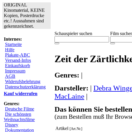
ORIGINAL
Kinomaterial, KEINE
Kopien, Posterdrucke
etc.! Ausnahmen sind
gekennzeichnet.
Schauspieler suchen
Film suche
Internes:
Startseite
Hilfe
Plakate-ABC
Zeit der Zärtlichke
Versand-Infos
Einkaufskorb
Impressum
Genres:
|
AGB
Widerufsbelehrung
Darsteller:
|
Debra Winge
Datenschutzerklärung
Kauf widerrufen
MacLaine
|
Genres:
Das können Sie bestellen
Deutsche Filme
Die schönsten
(zum Bestellen muß Ihr Browse
Weihnachtsfilme
Disney
Artikel
[Art.Nr.]
Dokumentation