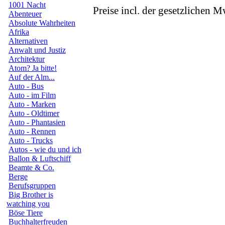
1001 Nacht
Preise incl. der gesetzlichen M
Abenteuer
Absolute Wahrheiten
Afrika
Alternativen
Anwalt und Justiz
Architektur
Atom? Ja bitte!
Auf der Alm...
Auto - Bus
Auto - im Film
Auto - Marken
Auto - Oldtimer
Auto - Phantasien
Auto - Rennen
Auto - Trucks
Autos - wie du und ich
Ballon & Luftschiff
Beamte & Co.
Berge
Berufsgruppen
Big Brother is
watching you
Böse Tiere
Buchhalterfreuden