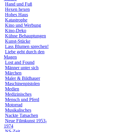
Hand und Fuß
Hexen hexen
Hohes Haus
Katastrophe
Kino und Werbung
Kino-Deko
Kühne Behauptungen
Kunst-Stücke
Lass Blumen sprechen!
Liebe geht durch den
Magen
Lost and Found
Männer unter sich
Märchen
Maler & Bildhauer
Maschinenpistolen
Medien
Medizinisches
Mensch und Pferd
Motorrad
Musikalisches
Nackte Tatsachen
Neue Filmkunst 1953-
1974
NS-Zeit