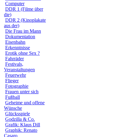
Computer
DDR 1 (Filme über
die)
DDR 2 (Kinoplakate
aus der)
Die Frau im Mann
Dokumentation
Eisenbahn
Erkenntnisse
Erotik ohne Sex ?
Fahrräder
Festivals,
Veranstaltungen
Feuerwehr
Flieger
Fotographie
Frauen unter sich
Fußball
Geheime und offene
Wünsche
Glücksspiele
Godzilla & Co.
Grafik: Klaus Dill
Graphik: Renato
Casaro