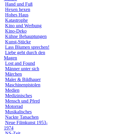
Hand und Fuß
Hexen hexen
Hohes Haus
Katastrophe
Kino und Werbung
Kino-Deko
Kühne Behauptungen
Kunst-Stücke
Lass Blumen sprechen!
Liebe geht durch den
Magen
Lost and Found
Männer unter sich
Märchen
Maler & Bildhauer
Maschinenpistolen
Medien
Medizinisches
Mensch und Pferd
Motorrad
Musikalisches
Nackte Tatsachen
Neue Filmkunst 1953-
1974
NS-Zeit