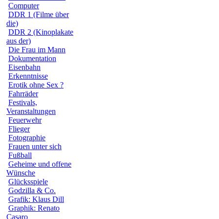
Computer
DDR 1 (Filme über
die)
DDR 2 (Kinoplakate
aus der)
Die Frau im Mann
Dokumentation
Eisenbahn
Erkenntnisse
Erotik ohne Sex ?
Fahrräder
Festivals,
Veranstaltungen
Feuerwehr
Flieger
Fotographie
Frauen unter sich
Fußball
Geheime und offene
Wünsche
Glücksspiele
Godzilla & Co.
Grafik: Klaus Dill
Graphik: Renato
Casaro