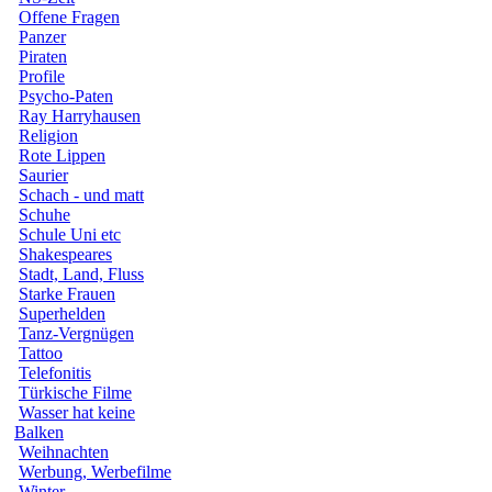
Offene Fragen
Panzer
Piraten
Profile
Psycho-Paten
Ray Harryhausen
Religion
Rote Lippen
Saurier
Schach - und matt
Schuhe
Schule Uni etc
Shakespeares
Stadt, Land, Fluss
Starke Frauen
Superhelden
Tanz-Vergnügen
Tattoo
Telefonitis
Türkische Filme
Wasser hat keine
Balken
Weihnachten
Werbung, Werbefilme
Winter