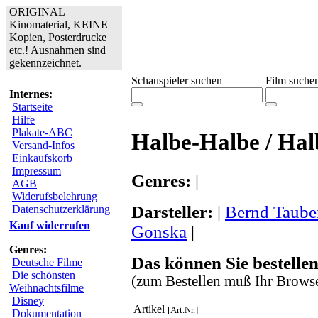
ORIGINAL
Kinomaterial, KEINE
Kopien, Posterdrucke
etc.! Ausnahmen sind
gekennzeichnet.
Schauspieler suchen
Film suche
Internes:
Startseite
Hilfe
Plakate-ABC
Halbe-Halbe / Hal
Versand-Infos
Einkaufskorb
Impressum
Genres:
|
AGB
Widerufsbelehrung
Darsteller:
|
Bernd Taube
Datenschutzerklärung
Kauf widerrufen
Gonska
|
Genres:
Das können Sie bestellen
Deutsche Filme
Die schönsten
(zum Bestellen muß Ihr Browse
Weihnachtsfilme
Disney
Artikel
[Art.Nr.]
Dokumentation