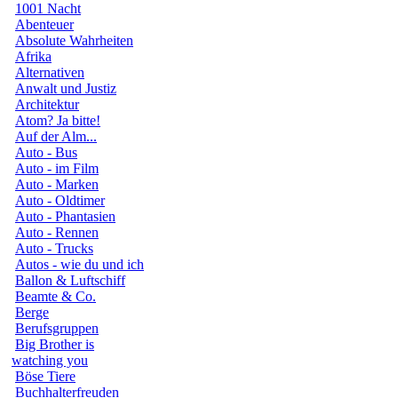
1001 Nacht
Abenteuer
Absolute Wahrheiten
Afrika
Alternativen
Anwalt und Justiz
Architektur
Atom? Ja bitte!
Auf der Alm...
Auto - Bus
Auto - im Film
Auto - Marken
Auto - Oldtimer
Auto - Phantasien
Auto - Rennen
Auto - Trucks
Autos - wie du und ich
Ballon & Luftschiff
Beamte & Co.
Berge
Berufsgruppen
Big Brother is
watching you
Böse Tiere
Buchhalterfreuden