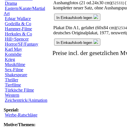
Aushangfotos (21 od.24x30 cm)
(
[52533]
Drama
kompletter neuer Satz, ohne Aushangspu
Eastern/Karate/Martial
Art
In Einkaufskorb legen
Edgar Wallace
Godzilla & Co
Plakat Din A1, gefaltet (60x84 cm)
[52534
Hammer-Filme
deutsches Originalplakat, 1977, neuwer
Herkules & Co
Hill+Spencer
In Einkaufskorb legen
Horror/SF/Fantasy
Karl May
Preise incl. der gesetzlichen M
Komödie
Krieg
Musikfilme
Sex-Filme
Shakespeare
Thriller
Tierfilme
Türkische Filme
Western
Zeichentrick/Animation
Spezial:
Werbe-Ratschläge
Motive/Themen: