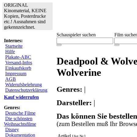
ORIGINAL
Kinomaterial, KEINE
Kopien, Posterdrucke
etc.! Ausnahmen sind
gekennzeichnet.
Schauspieler suchen
Film suche
Internes:
Startseite
Hilfe
Plakate-ABC
Deadpool & Wolve
Versand-Infos
Einkaufskorb
Wolverine
Impressum
AGB
Widerufsbelehrung
Genres:
|
Datenschutzerklärung
Kauf widerrufen
Darsteller:
|
Genres:
Deutsche Filme
Das können Sie bestellen
Die schönsten
(zum Bestellen muß Ihr Browse
Weihnachtsfilme
Disney
Dokumentation
Artikel
[Art.Nr.]