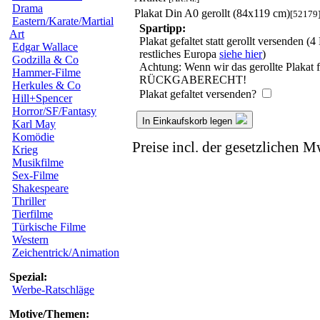
Drama
Plakat Din A0 gerollt (84x119 cm)
[52179
Eastern/Karate/Martial
Spartipp:
Art
Plakat gefaltet statt gerollt versenden
Edgar Wallace
restliches Europa
siehe hier
)
Godzilla & Co
Achtung: Wenn wir das gerollte Plakat f
Hammer-Filme
RÜCKGABERECHT!
Herkules & Co
Plakat gefaltet versenden?
Hill+Spencer
Horror/SF/Fantasy
In Einkaufskorb legen
Karl May
Komödie
Preise incl. der gesetzlichen M
Krieg
Musikfilme
Sex-Filme
Shakespeare
Thriller
Tierfilme
Türkische Filme
Western
Zeichentrick/Animation
Spezial:
Werbe-Ratschläge
Motive/Themen: