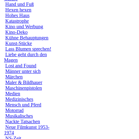
Hand und Fuß
Hexen hexen
Hohes Haus
Katastrophe
Kino und Werbung
Kino-Deko
Kühne Behauptungen
Kunst-Stücke
Lass Blumen sprechen!
Liebe geht durch den
Magen
Lost and Found
Männer unter sich
Märchen
Maler & Bildhauer
Maschinenpistolen
Medien
Medizinisches
Mensch und Pferd
Motorrad
Musikalisches
Nackte Tatsachen
Neue Filmkunst 1953-
1974
NS-Zeit