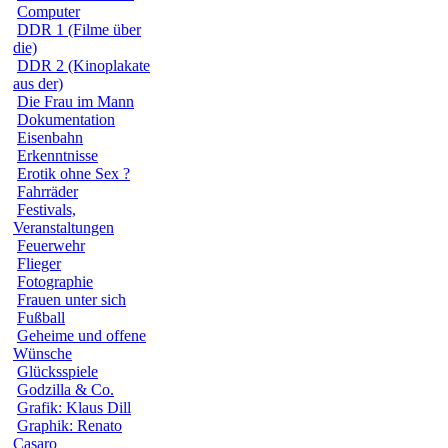
Computer
DDR 1 (Filme über
die)
DDR 2 (Kinoplakate
aus der)
Die Frau im Mann
Dokumentation
Eisenbahn
Erkenntnisse
Erotik ohne Sex ?
Fahrräder
Festivals,
Veranstaltungen
Feuerwehr
Flieger
Fotographie
Frauen unter sich
Fußball
Geheime und offene
Wünsche
Glücksspiele
Godzilla & Co.
Grafik: Klaus Dill
Graphik: Renato
Casaro