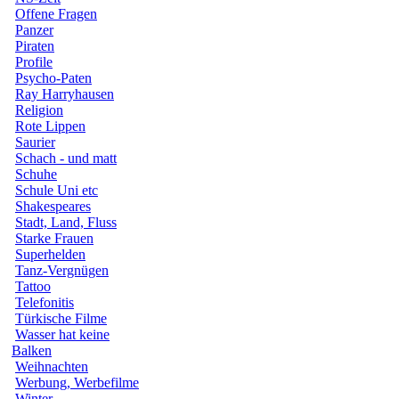
Offene Fragen
Panzer
Piraten
Profile
Psycho-Paten
Ray Harryhausen
Religion
Rote Lippen
Saurier
Schach - und matt
Schuhe
Schule Uni etc
Shakespeares
Stadt, Land, Fluss
Starke Frauen
Superhelden
Tanz-Vergnügen
Tattoo
Telefonitis
Türkische Filme
Wasser hat keine
Balken
Weihnachten
Werbung, Werbefilme
Winter