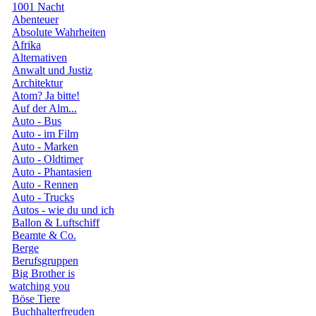
1001 Nacht
Abenteuer
Absolute Wahrheiten
Afrika
Alternativen
Anwalt und Justiz
Architektur
Atom? Ja bitte!
Auf der Alm...
Auto - Bus
Auto - im Film
Auto - Marken
Auto - Oldtimer
Auto - Phantasien
Auto - Rennen
Auto - Trucks
Autos - wie du und ich
Ballon & Luftschiff
Beamte & Co.
Berge
Berufsgruppen
Big Brother is
watching you
Böse Tiere
Buchhalterfreuden