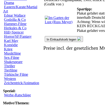
Drama
(Grafik von )
Eastern/Karate/Martial
Spartipp:
Art
Plakat gefaltet sta
Edgar Wallace
innerhalb Deutschl
Godzilla & Co
Achtung: Wenn wir d
Hammer-Filme
KEIN RÜCKGA
Herkules & Co
Plakat gefaltet ve
Hill+Spencer
Horror/SF/Fantasy
In Einkaufskorb legen
Karl May
Komödie
Preise incl. der gesetzlichen M
Krieg
Musikfilme
Sex-Filme
Shakespeare
Thriller
Tierfilme
Türkische Filme
Western
Zeichentrick/Animation
Spezial:
Werbe-Ratschläge
Motive/Themen: