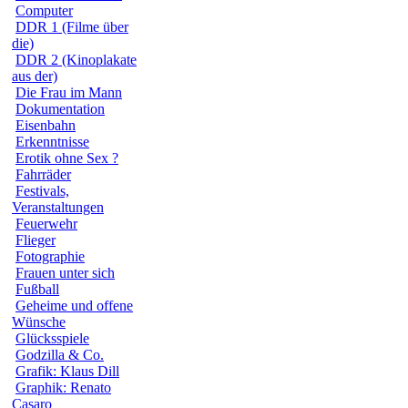
Computer
DDR 1 (Filme über
die)
DDR 2 (Kinoplakate
aus der)
Die Frau im Mann
Dokumentation
Eisenbahn
Erkenntnisse
Erotik ohne Sex ?
Fahrräder
Festivals,
Veranstaltungen
Feuerwehr
Flieger
Fotographie
Frauen unter sich
Fußball
Geheime und offene
Wünsche
Glücksspiele
Godzilla & Co.
Grafik: Klaus Dill
Graphik: Renato
Casaro