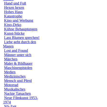
Hand und Fuß
Hexen hexen
Hohes Haus
Katastrophe
Kino und Werbung
Kino-Deko
Kühne Behauptungen
Kunst-Stücke
Lass Blumen sprechen!
Liebe geht durch den
Magen
Lost and Found
Männer unter sich
Märchen
Maler & Bildhauer
Maschinenpistolen
Medien
Medizinisches
Mensch und Pferd
Motorrad
Musikalisches
Nackte Tatsachen
Neue Filmkunst 1953-
1974
NS-Zeit