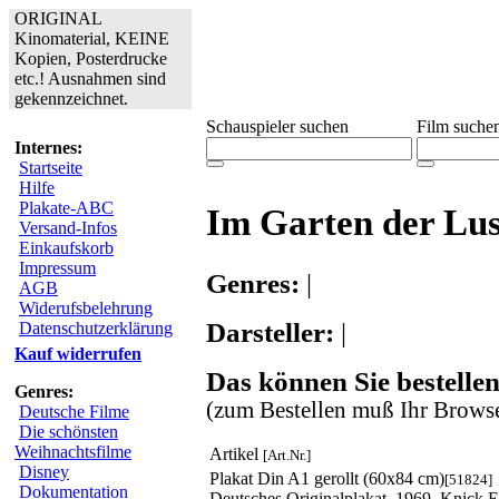
ORIGINAL
Kinomaterial, KEINE
Kopien, Posterdrucke
etc.! Ausnahmen sind
gekennzeichnet.
Schauspieler suchen
Film suche
Internes:
Startseite
Hilfe
Plakate-ABC
Im Garten der Lus
Versand-Infos
Einkaufskorb
Impressum
Genres:
|
AGB
Widerufsbelehrung
Darsteller:
|
Datenschutzerklärung
Kauf widerrufen
Das können Sie bestellen
Genres:
(zum Bestellen muß Ihr Browse
Deutsche Filme
Die schönsten
Weihnachtsfilme
Artikel
[Art.Nr.]
Disney
Plakat Din A1 gerollt (60x84 cm)
[51824]
Dokumentation
Deutsches Originalplakat, 1969, Knick 