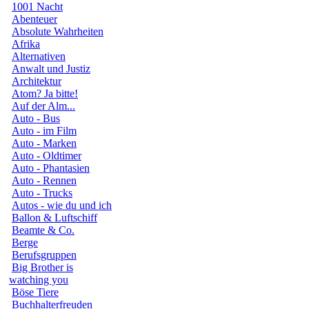
1001 Nacht
Abenteuer
Absolute Wahrheiten
Afrika
Alternativen
Anwalt und Justiz
Architektur
Atom? Ja bitte!
Auf der Alm...
Auto - Bus
Auto - im Film
Auto - Marken
Auto - Oldtimer
Auto - Phantasien
Auto - Rennen
Auto - Trucks
Autos - wie du und ich
Ballon & Luftschiff
Beamte & Co.
Berge
Berufsgruppen
Big Brother is
watching you
Böse Tiere
Buchhalterfreuden