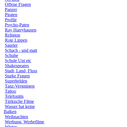
Offene Fragen
Panzer
Piraten
Profile
Psycho-Paten
Ray Harryhausen
Religion
Rote Lippen
Saurier
Schach - und matt
Schuhe
Schule Uni etc
Shakespeares
Stadt, Land, Fluss
Starke Frauen
Superhelden
Tanz-Vergnügen
Tattoo
Telefonitis
Türkische Filme
Wasser hat keine
Balken
Weihnachten
Werbung, Werbefilme
Winter