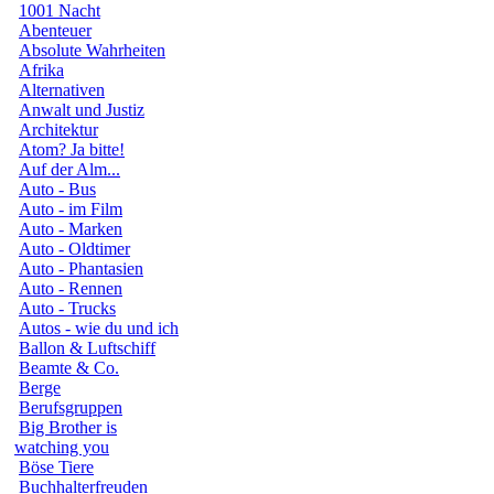
1001 Nacht
Abenteuer
Absolute Wahrheiten
Afrika
Alternativen
Anwalt und Justiz
Architektur
Atom? Ja bitte!
Auf der Alm...
Auto - Bus
Auto - im Film
Auto - Marken
Auto - Oldtimer
Auto - Phantasien
Auto - Rennen
Auto - Trucks
Autos - wie du und ich
Ballon & Luftschiff
Beamte & Co.
Berge
Berufsgruppen
Big Brother is
watching you
Böse Tiere
Buchhalterfreuden