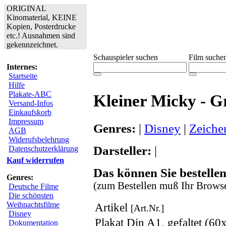
ORIGINAL
Kinomaterial, KEINE
Kopien, Posterdrucke
etc.! Ausnahmen sind
gekennzeichnet.
Schauspieler suchen
Film suche
Internes:
Startseite
Hilfe
Plakate-ABC
Kleiner Micky - G
Versand-Infos
Einkaufskorb
Impressum
Genres:
|
Disney
|
Zeiche
AGB
Widerufsbelehrung
Darsteller:
|
Datenschutzerklärung
Kauf widerrufen
Das können Sie bestellen
Genres:
(zum Bestellen muß Ihr Browse
Deutsche Filme
Die schönsten
Weihnachtsfilme
Artikel
[Art.Nr.]
Disney
Plakat Din A1, gefaltet (6
Dokumentation