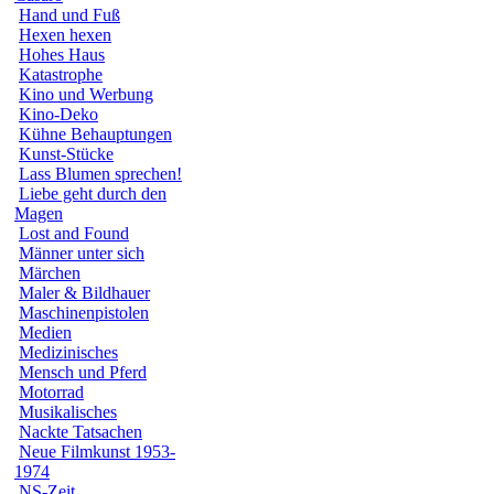
Hand und Fuß
Hexen hexen
Hohes Haus
Katastrophe
Kino und Werbung
Kino-Deko
Kühne Behauptungen
Kunst-Stücke
Lass Blumen sprechen!
Liebe geht durch den
Magen
Lost and Found
Männer unter sich
Märchen
Maler & Bildhauer
Maschinenpistolen
Medien
Medizinisches
Mensch und Pferd
Motorrad
Musikalisches
Nackte Tatsachen
Neue Filmkunst 1953-
1974
NS-Zeit