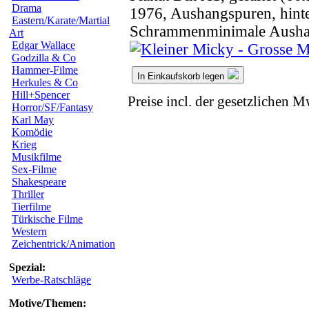
Drama
1976, Aushangspuren, hinter
Eastern/Karate/Martial
Schrammenminimale Ausha
Art
Edgar Wallace
Godzilla & Co
Hammer-Filme
In Einkaufskorb legen
Herkules & Co
Hill+Spencer
Preise incl. der gesetzlichen M
Horror/SF/Fantasy
Karl May
Komödie
Krieg
Musikfilme
Sex-Filme
Shakespeare
Thriller
Tierfilme
Türkische Filme
Western
Zeichentrick/Animation
Spezial:
Werbe-Ratschläge
Motive/Themen: