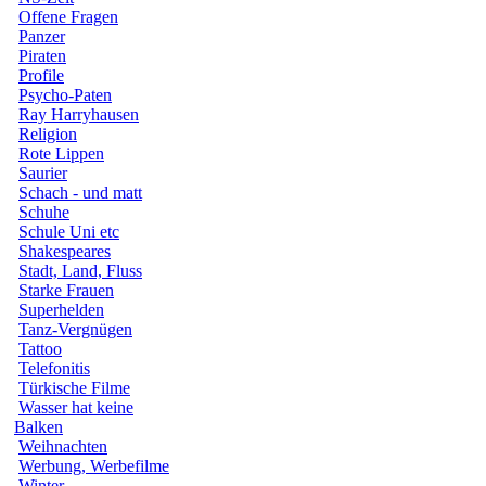
Offene Fragen
Panzer
Piraten
Profile
Psycho-Paten
Ray Harryhausen
Religion
Rote Lippen
Saurier
Schach - und matt
Schuhe
Schule Uni etc
Shakespeares
Stadt, Land, Fluss
Starke Frauen
Superhelden
Tanz-Vergnügen
Tattoo
Telefonitis
Türkische Filme
Wasser hat keine
Balken
Weihnachten
Werbung, Werbefilme
Winter