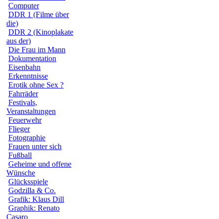
Computer
DDR 1 (Filme über
die)
DDR 2 (Kinoplakate
aus der)
Die Frau im Mann
Dokumentation
Eisenbahn
Erkenntnisse
Erotik ohne Sex ?
Fahrräder
Festivals,
Veranstaltungen
Feuerwehr
Flieger
Fotographie
Frauen unter sich
Fußball
Geheime und offene
Wünsche
Glücksspiele
Godzilla & Co.
Grafik: Klaus Dill
Graphik: Renato
Casaro