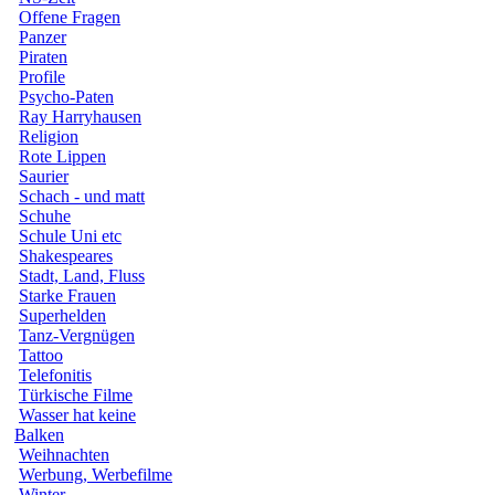
Offene Fragen
Panzer
Piraten
Profile
Psycho-Paten
Ray Harryhausen
Religion
Rote Lippen
Saurier
Schach - und matt
Schuhe
Schule Uni etc
Shakespeares
Stadt, Land, Fluss
Starke Frauen
Superhelden
Tanz-Vergnügen
Tattoo
Telefonitis
Türkische Filme
Wasser hat keine
Balken
Weihnachten
Werbung, Werbefilme
Winter