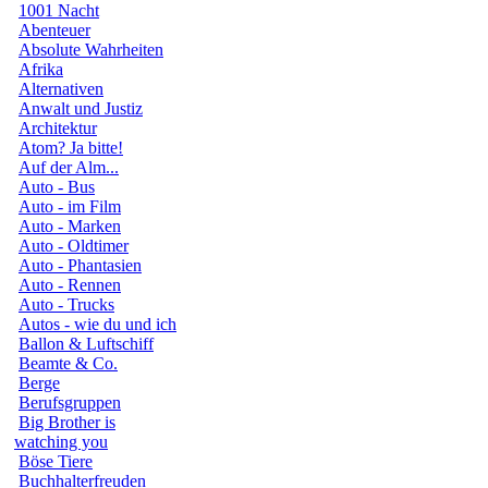
1001 Nacht
Abenteuer
Absolute Wahrheiten
Afrika
Alternativen
Anwalt und Justiz
Architektur
Atom? Ja bitte!
Auf der Alm...
Auto - Bus
Auto - im Film
Auto - Marken
Auto - Oldtimer
Auto - Phantasien
Auto - Rennen
Auto - Trucks
Autos - wie du und ich
Ballon & Luftschiff
Beamte & Co.
Berge
Berufsgruppen
Big Brother is
watching you
Böse Tiere
Buchhalterfreuden