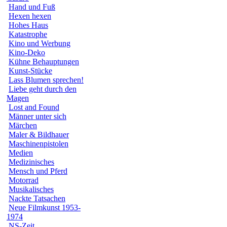
Hand und Fuß
Hexen hexen
Hohes Haus
Katastrophe
Kino und Werbung
Kino-Deko
Kühne Behauptungen
Kunst-Stücke
Lass Blumen sprechen!
Liebe geht durch den
Magen
Lost and Found
Männer unter sich
Märchen
Maler & Bildhauer
Maschinenpistolen
Medien
Medizinisches
Mensch und Pferd
Motorrad
Musikalisches
Nackte Tatsachen
Neue Filmkunst 1953-
1974
NS-Zeit