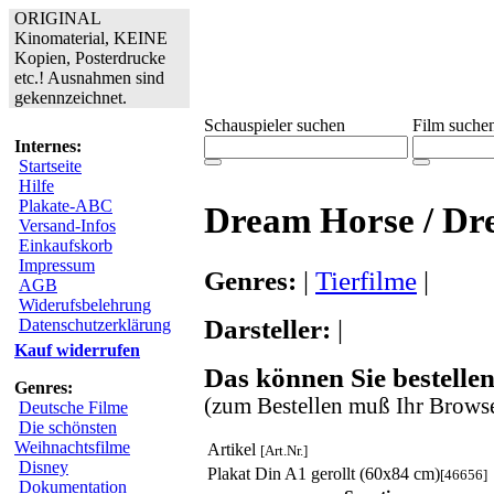
ORIGINAL
Kinomaterial, KEINE
Kopien, Posterdrucke
etc.! Ausnahmen sind
gekennzeichnet.
Schauspieler suchen
Film suche
Internes:
Startseite
Hilfe
Plakate-ABC
Dream Horse / Dr
Versand-Infos
Einkaufskorb
Impressum
Genres:
|
Tierfilme
|
AGB
Widerufsbelehrung
Darsteller:
|
Datenschutzerklärung
Kauf widerrufen
Das können Sie bestellen
Genres:
(zum Bestellen muß Ihr Browse
Deutsche Filme
Die schönsten
Weihnachtsfilme
Artikel
[Art.Nr.]
Disney
Plakat Din A1 gerollt (60x84 cm)
[46656]
Dokumentation