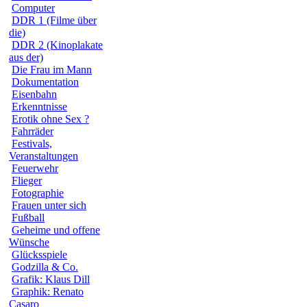
Computer
DDR 1 (Filme über
die)
DDR 2 (Kinoplakate
aus der)
Die Frau im Mann
Dokumentation
Eisenbahn
Erkenntnisse
Erotik ohne Sex ?
Fahrräder
Festivals,
Veranstaltungen
Feuerwehr
Flieger
Fotographie
Frauen unter sich
Fußball
Geheime und offene
Wünsche
Glücksspiele
Godzilla & Co.
Grafik: Klaus Dill
Graphik: Renato
Casaro