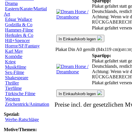
Spartipp:
Drama
Plakat gefaltet statt
Eastern/Karate/Martial
Deutschlands, restli
Art
Achtung: Wenn wir das
Edgar Wallace
RÜCKGABERECH
Godzilla & Co
Plakat gefaltet verse
Hammer-Filme
Herkules & Co
In Einkaufskorb legen
Hill+Spencer
Horror/SF/Fantasy
Plakat Din A0 gerollt (84x119 cm)
[48138
Karl May
Spartipp:
Komödie
Plakat gefaltet statt
Krieg
Deutschlands, restli
Musikfilme
Achtung: Wenn wir das
Sex-Filme
RÜCKGABERECH
Shakespeare
Plakat gefaltet verse
Thriller
Tierfilme
Türkische Filme
In Einkaufskorb legen
Western
Preise incl. der gesetzlichen M
Zeichentrick/Animation
Spezial:
Werbe-Ratschläge
Motive/Themen: