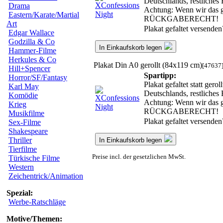
Deutschlands, restliches
Drama
Achtung: Wenn wir das ge
Eastern/Karate/Martial
RÜCKGABERECHT!
Art
Plakat gefaltet versende
Edgar Wallace
Godzilla & Co
In Einkaufskorb legen
Hammer-Filme
Herkules & Co
Plakat Din A0 gerollt (84x119 cm)
[47637
Hill+Spencer
Spartipp:
Horror/SF/Fantasy
Plakat gefaltet statt ger
Karl May
Deutschlands, restliches
Komödie
Achtung: Wenn wir das ge
Krieg
RÜCKGABERECHT!
Musikfilme
Plakat gefaltet versende
Sex-Filme
Shakespeare
Thriller
In Einkaufskorb legen
Tierfilme
Preise incl. der gesetzlichen MwSt.
Türkische Filme
Western
Zeichentrick/Animation
Spezial:
Werbe-Ratschläge
Motive/Themen: