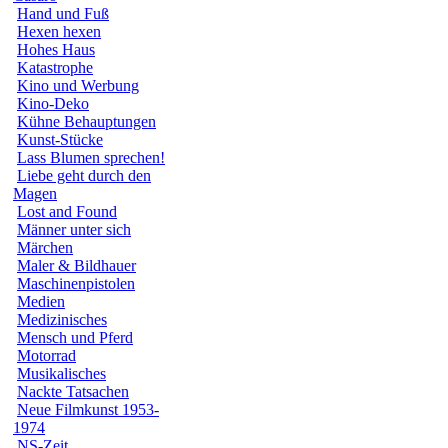
Hand und Fuß
Hexen hexen
Hohes Haus
Katastrophe
Kino und Werbung
Kino-Deko
Kühne Behauptungen
Kunst-Stücke
Lass Blumen sprechen!
Liebe geht durch den
Magen
Lost and Found
Männer unter sich
Märchen
Maler & Bildhauer
Maschinenpistolen
Medien
Medizinisches
Mensch und Pferd
Motorrad
Musikalisches
Nackte Tatsachen
Neue Filmkunst 1953-
1974
NS-Zeit