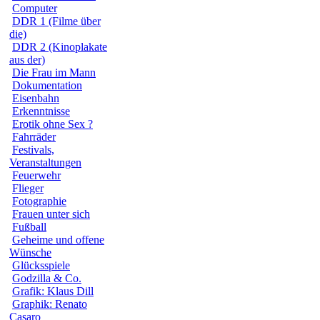
Computer
DDR 1 (Filme über
die)
DDR 2 (Kinoplakate
aus der)
Die Frau im Mann
Dokumentation
Eisenbahn
Erkenntnisse
Erotik ohne Sex ?
Fahrräder
Festivals,
Veranstaltungen
Feuerwehr
Flieger
Fotographie
Frauen unter sich
Fußball
Geheime und offene
Wünsche
Glücksspiele
Godzilla & Co.
Grafik: Klaus Dill
Graphik: Renato
Casaro