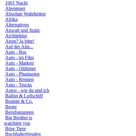
1001 Nacht
Abenteuer
Absolute Wahrheiten
Afrika
Alternativen
Anwalt und Justiz
Architektur
Atom? Ja bitte!
Auf der Alm...
Auto - Bus
Auto - im Film
Auto - Marken
Auto - Oldtimer
Auto - Phantasien
Auto - Rennen
Auto - Trucks
Autos - wie du und ich
Ballon & Luftschiff
Beamte & Co.
Berge
Berufsgruppen
Big Brother is
watching you
Böse Tiere
Buchhalterfreuden