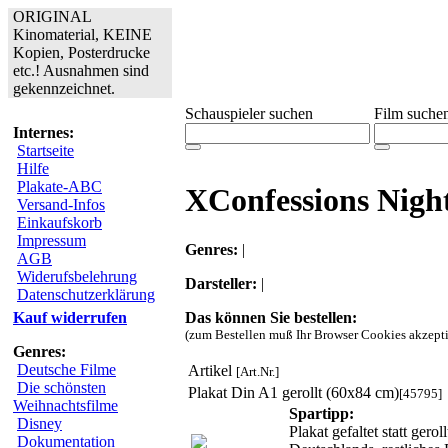
ORIGINAL
Kinomaterial, KEINE
Kopien, Posterdrucke
etc.! Ausnahmen sind
gekennzeichnet.
Schauspieler suchen
Film suche
Internes:
Startseite
Hilfe
Plakate-ABC
XConfessions Nigh
Versand-Infos
Einkaufskorb
Impressum
Genres:
|
AGB
Widerufsbelehrung
Darsteller:
|
Datenschutzerklärung
Das können Sie bestellen:
Kauf widerrufen
(zum Bestellen muß Ihr Browser Cookies akzepti
Genres:
Deutsche Filme
Artikel
[Art.Nr.]
Die schönsten
Plakat Din A1 gerollt (60x84 cm)
[45795]
Weihnachtsfilme
Spartipp:
Disney
Plakat gefaltet statt ger
Dokumentation