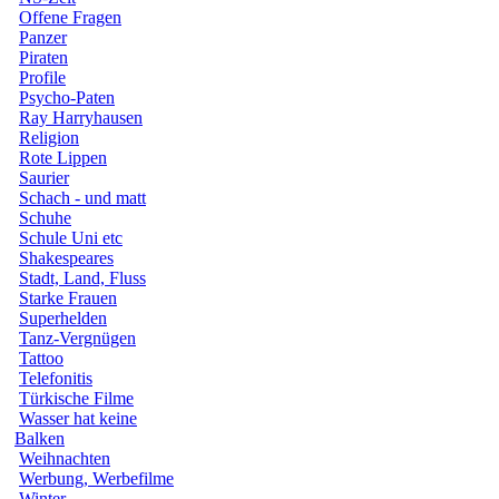
Offene Fragen
Panzer
Piraten
Profile
Psycho-Paten
Ray Harryhausen
Religion
Rote Lippen
Saurier
Schach - und matt
Schuhe
Schule Uni etc
Shakespeares
Stadt, Land, Fluss
Starke Frauen
Superhelden
Tanz-Vergnügen
Tattoo
Telefonitis
Türkische Filme
Wasser hat keine
Balken
Weihnachten
Werbung, Werbefilme
Winter