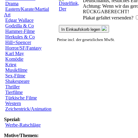
Deutschlands, restliches Eu
Drama
Achtung: Wenn wir das gerol
Eastern/Karate/Martial
RÜCKGABERECHT!
Art
Plakat gefaltet versenden?
Edgar Wallace
Godzilla & Co
In Einkaufskorb legen
Hammer-Filme
Herkules & Co
Preise incl. der gesetzlichen MwSt.
Hill+Spencer
Horror/SF/Fantasy
Karl May
Komödie
Krieg
Musikfilme
Sex-Filme
Shakespeare
Thriller
Tierfilme
Türkische Filme
Western
Zeichentrick/Animation
Spezial:
Werbe-Ratschläge
Motive/Themen: