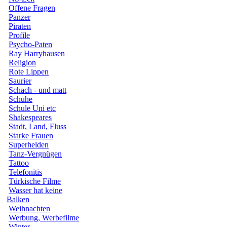
Offene Fragen
Panzer
Piraten
Profile
Psycho-Paten
Ray Harryhausen
Religion
Rote Lippen
Saurier
Schach - und matt
Schuhe
Schule Uni etc
Shakespeares
Stadt, Land, Fluss
Starke Frauen
Superhelden
Tanz-Vergnügen
Tattoo
Telefonitis
Türkische Filme
Wasser hat keine
Balken
Weihnachten
Werbung, Werbefilme
Winter