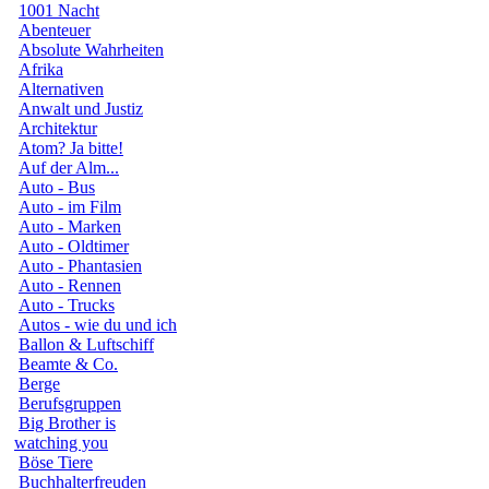
1001 Nacht
Abenteuer
Absolute Wahrheiten
Afrika
Alternativen
Anwalt und Justiz
Architektur
Atom? Ja bitte!
Auf der Alm...
Auto - Bus
Auto - im Film
Auto - Marken
Auto - Oldtimer
Auto - Phantasien
Auto - Rennen
Auto - Trucks
Autos - wie du und ich
Ballon & Luftschiff
Beamte & Co.
Berge
Berufsgruppen
Big Brother is
watching you
Böse Tiere
Buchhalterfreuden