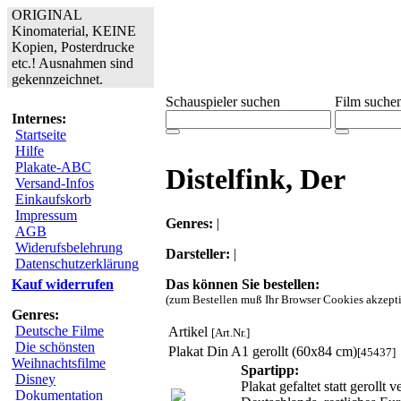
ORIGINAL
Kinomaterial, KEINE
Kopien, Posterdrucke
etc.! Ausnahmen sind
gekennzeichnet.
Schauspieler suchen
Film suche
Internes:
Startseite
Hilfe
Plakate-ABC
Distelfink, Der
Versand-Infos
Einkaufskorb
Impressum
Genres:
|
AGB
Widerufsbelehrung
Darsteller:
|
Datenschutzerklärung
Das können Sie bestellen:
Kauf widerrufen
(zum Bestellen muß Ihr Browser Cookies akzepti
Genres:
Deutsche Filme
Artikel
[Art.Nr.]
Die schönsten
Plakat Din A1 gerollt (60x84 cm)
[45437]
Weihnachtsfilme
Spartipp:
Disney
Plakat gefaltet statt geroll
Dokumentation