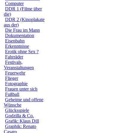
Computer
DDR 1 (Filme über
die)
DDR 2 (Kinoplakate
aus der)
Die Frau im Mann
Dokumentation
Eisenbahn
Erkenntnisse
Erotik ohne Sex ?
Fahrräder
Festivals,
Veranstaltungen
Feuerwehr
Flieger
Fotographie
Frauen unter sich
Fußball
Geheime und offene
Wünsche
Glücksspiele
Godzilla & Co.
Grafik: Klaus Dill
Graphik: Renato
Casaro