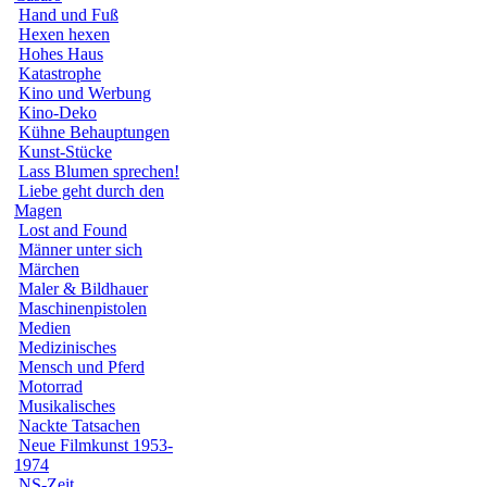
Hand und Fuß
Hexen hexen
Hohes Haus
Katastrophe
Kino und Werbung
Kino-Deko
Kühne Behauptungen
Kunst-Stücke
Lass Blumen sprechen!
Liebe geht durch den
Magen
Lost and Found
Männer unter sich
Märchen
Maler & Bildhauer
Maschinenpistolen
Medien
Medizinisches
Mensch und Pferd
Motorrad
Musikalisches
Nackte Tatsachen
Neue Filmkunst 1953-
1974
NS-Zeit