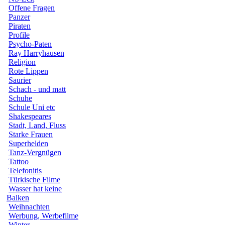
Offene Fragen
Panzer
Piraten
Profile
Psycho-Paten
Ray Harryhausen
Religion
Rote Lippen
Saurier
Schach - und matt
Schuhe
Schule Uni etc
Shakespeares
Stadt, Land, Fluss
Starke Frauen
Superhelden
Tanz-Vergnügen
Tattoo
Telefonitis
Türkische Filme
Wasser hat keine
Balken
Weihnachten
Werbung, Werbefilme
Winter