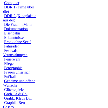
Computer
DDR 1 (Filme über
die)
DDR 2 (Kinoplakate
aus der)
Die Frau im Mann
Dokumentation
Eisenbahn
Erkenntnisse
Erotik ohne Sex ?
Fahrräder
Festivals,
Veranstaltungen
Feuerwehr
Flieger
Fotographie
Frauen unter sich
Fußball
Geheime und offene
Wünsche
Glücksspiele
Godzilla & Co.
Grafik: Klaus Dill
Graphik: Renato
Casaro