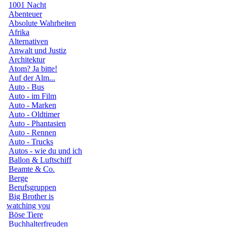
1001 Nacht
Abenteuer
Absolute Wahrheiten
Afrika
Alternativen
Anwalt und Justiz
Architektur
Atom? Ja bitte!
Auf der Alm...
Auto - Bus
Auto - im Film
Auto - Marken
Auto - Oldtimer
Auto - Phantasien
Auto - Rennen
Auto - Trucks
Autos - wie du und ich
Ballon & Luftschiff
Beamte & Co.
Berge
Berufsgruppen
Big Brother is
watching you
Böse Tiere
Buchhalterfreuden