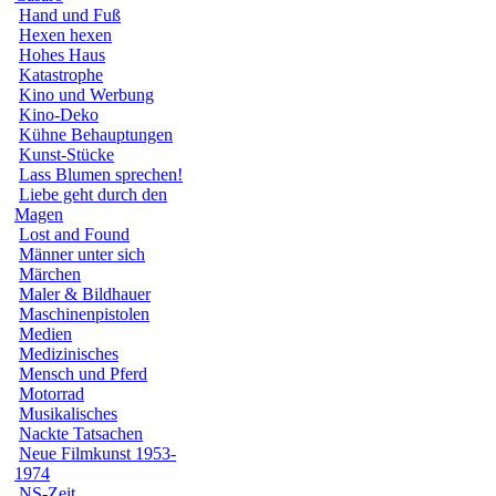
Hand und Fuß
Hexen hexen
Hohes Haus
Katastrophe
Kino und Werbung
Kino-Deko
Kühne Behauptungen
Kunst-Stücke
Lass Blumen sprechen!
Liebe geht durch den
Magen
Lost and Found
Männer unter sich
Märchen
Maler & Bildhauer
Maschinenpistolen
Medien
Medizinisches
Mensch und Pferd
Motorrad
Musikalisches
Nackte Tatsachen
Neue Filmkunst 1953-
1974
NS-Zeit