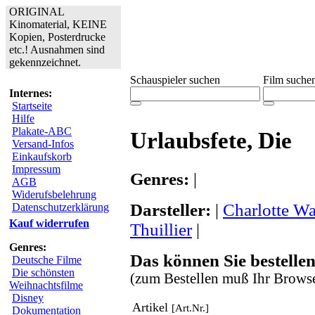
ORIGINAL
Kinomaterial, KEINE
Kopien, Posterdrucke
etc.! Ausnahmen sind
gekennzeichnet.
Schauspieler suchen
Film suche
Internes:
Startseite
Hilfe
Plakate-ABC
Urlaubsfete, Die
Versand-Infos
Einkaufskorb
Impressum
Genres:
|
AGB
Widerufsbelehrung
Darsteller:
|
Charlotte Wa
Datenschutzerklärung
Kauf widerrufen
Thuillier
|
Genres:
Das können Sie bestellen
Deutsche Filme
Die schönsten
(zum Bestellen muß Ihr Browse
Weihnachtsfilme
Disney
Artikel
[Art.Nr.]
Dokumentation