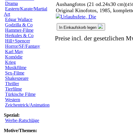
Drama
Aushangfotos (21 od.24x30 cm)
[45
Eastern/Karate/Martial
Original Kinofotos, 1985, komplet
Art
Edgar Wallace
Godzilla & Co
In Einkaufskorb legen
Hammer-Filme
Herkules & Co
Preise incl. der gesetzlichen M
Hill+Spencer
Horror/SF/Fantasy
Karl May
Komödie
Krieg
Musikfilme
Sex-Filme
Shakespeare
Thriller
Tierfilme
Türkische Filme
Western
Zeichentrick/Animation
Spezial:
Werbe-Ratschläge
Motive/Themen: