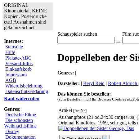
ORIGINAL
Kinomaterial, KEINE
Kopien, Posterdrucke
etc.! Ausnahmen sind
gekennzeichnet.
Schauspieler suchen
Film su
Internes:
Startseite
Hilfe
Doppelleben der Si
Plakate-ABC
Versand-Infos
Einkaufskorb
Genres:
|
Impressum
AGB
Darsteller:
|
Beryl Reid
|
Robert Aldrich 
Widerufsbelehrung
Datenschutzerklärung
Das können Sie bestellen:
Kauf widerrufen
(zum Bestellen muß Ihr Browser Cookies akzepti
Genres:
Artikel
[Art.Nr.]
Deutsche Filme
Aushangfotos (21 od.24x30 cm)
(
[44966]
Die schönsten
Original Kinofotos, 1969, sehr gut, teil
Weihnachtsfilme
Disney
Dokumentation