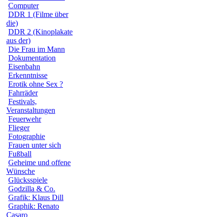
Computer
DDR 1 (Filme über
die)
DDR 2 (Kinoplakate
aus der)
Die Frau im Mann
Dokumentation
Eisenbahn
Erkenntnisse
Erotik ohne Sex ?
Fahrräder
Festivals,
Veranstaltungen
Feuerwehr
Flieger
Fotographie
Frauen unter sich
Fußball
Geheime und offene
Wünsche
Glücksspiele
Godzilla & Co.
Grafik: Klaus Dill
Graphik: Renato
Casaro