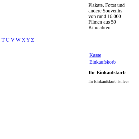
Plakate, Fotos und
andere Souvenirs
von rund 16.000
Filmen aus 50
Kinojahren
S
T
U
V
W
X
Y
Z
Kasse
Einkaufskorb
Ihr Einkaufskorb
Ihr Einkaufskorb ist leer