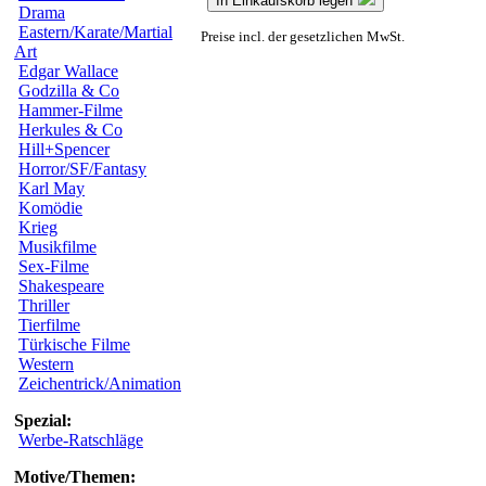
In Einkaufskorb legen
Drama
Eastern/Karate/Martial
Preise incl. der gesetzlichen MwSt.
Art
Edgar Wallace
Godzilla & Co
Hammer-Filme
Herkules & Co
Hill+Spencer
Horror/SF/Fantasy
Karl May
Komödie
Krieg
Musikfilme
Sex-Filme
Shakespeare
Thriller
Tierfilme
Türkische Filme
Western
Zeichentrick/Animation
Spezial:
Werbe-Ratschläge
Motive/Themen: