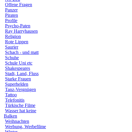
Offene Fragen
Panzer
Piraten
Profile
Psycho-Paten
Ray Harryhausen
Religion
Rote Lippen
Saurier
Schach - und matt
Schuhe
Schule Uni etc
Shakespeares
Stadt, Land, Fluss
Starke Frauen
Superhelden
Tanz-Vergnügen
Tattoo
Telefonitis
Türkische Filme
Wasser hat keine
Balken
Weihnachten
Werbung, Werbefilme
Winter