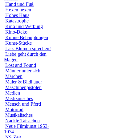
Hand und Fuß
Hexen hexen
Hohes Haus
Katastrophe
Kino und Werbung
Kino-Deko
Kühne Behauptungen
Kunst-Stücke
Lass Blumen sprechen!
Liebe geht durch den
Magen
Lost and Found
Männer unter sich
Märchen
Maler & Bildhauer
Maschinenpistolen
Medien
Medizinisches
Mensch und Pferd
Motorrad
Musikalisches
Nackte Tatsachen
Neue Filmkunst 1953-
1974
NS-Zeit