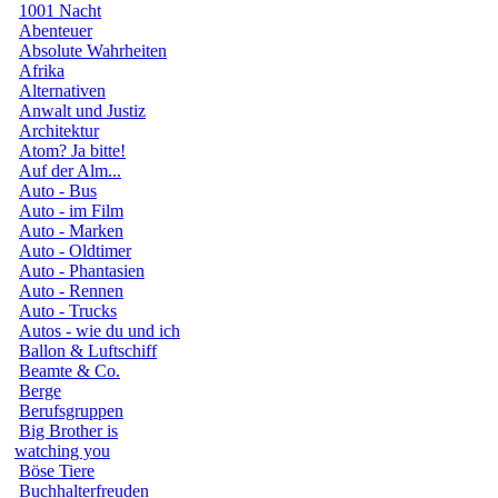
1001 Nacht
Abenteuer
Absolute Wahrheiten
Afrika
Alternativen
Anwalt und Justiz
Architektur
Atom? Ja bitte!
Auf der Alm...
Auto - Bus
Auto - im Film
Auto - Marken
Auto - Oldtimer
Auto - Phantasien
Auto - Rennen
Auto - Trucks
Autos - wie du und ich
Ballon & Luftschiff
Beamte & Co.
Berge
Berufsgruppen
Big Brother is
watching you
Böse Tiere
Buchhalterfreuden