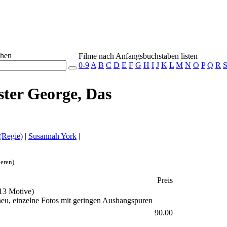
chen
Filme nach Anfangsbuchstaben listen
0-9
A
B
C
D
E
F
G
H
I
J
K
L
M
N
O
P
Q
R
ster George, Das
(Regie)
|
Susannah York
|
eren)
Preis
13 Motive)
s neu, einzelne Fotos mit geringen Aushangspuren
90.00