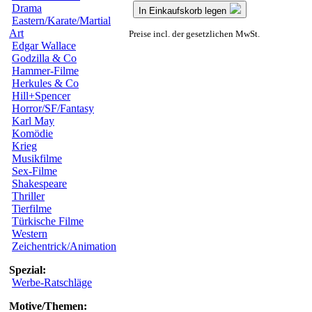
Drama
In Einkaufskorb legen
Eastern/Karate/Martial
Art
Preise incl. der gesetzlichen MwSt.
Edgar Wallace
Godzilla & Co
Hammer-Filme
Herkules & Co
Hill+Spencer
Horror/SF/Fantasy
Karl May
Komödie
Krieg
Musikfilme
Sex-Filme
Shakespeare
Thriller
Tierfilme
Türkische Filme
Western
Zeichentrick/Animation
Spezial:
Werbe-Ratschläge
Motive/Themen: