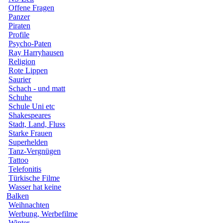
Offene Fragen
Panzer
Piraten
Profile
Psycho-Paten
Ray Harryhausen
Religion
Rote Lippen
Saurier
Schach - und matt
Schuhe
Schule Uni etc
Shakespeares
Stadt, Land, Fluss
Starke Frauen
Superhelden
Tanz-Vergnügen
Tattoo
Telefonitis
Türkische Filme
Wasser hat keine
Balken
Weihnachten
Werbung, Werbefilme
Winter