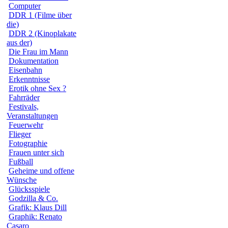
Computer
DDR 1 (Filme über
die)
DDR 2 (Kinoplakate
aus der)
Die Frau im Mann
Dokumentation
Eisenbahn
Erkenntnisse
Erotik ohne Sex ?
Fahrräder
Festivals,
Veranstaltungen
Feuerwehr
Flieger
Fotographie
Frauen unter sich
Fußball
Geheime und offene
Wünsche
Glücksspiele
Godzilla & Co.
Grafik: Klaus Dill
Graphik: Renato
Casaro