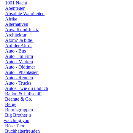
1001 Nacht
Abenteuer
Absolute Wahrheiten
Afrika
Alternativen
Anwalt und Justiz
Architektur
Atom? Ja bitte!
Auf der Alm...
Auto - Bus
Auto - im Film
Auto - Marken
Auto - Oldtimer
Auto - Phantasien
Auto - Rennen
Auto - Trucks
Autos - wie du und ich
Ballon & Luftschiff
Beamte & Co.
Berge
Berufsgruppen
Big Brother is
watching you
Böse Tiere
Buchhalterfreuden