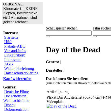
ORIGINAL
Kinomaterial, KEINE
Kopien, Posterdrucke
etc.! Ausnahmen sind
gekennzeichnet.
Schauspieler suchen
Film suche
Internes:
Startseite
Hilfe
Plakate-ABC
Day of the Dead
Versand-Infos
Einkaufskorb
Impressum
Genres:
|
AGB
Widerufsbelehrung
Darsteller:
|
Datenschutzerklärung
Das können Sie bestellen:
Kauf widerrufen
(zum Bestellen muß Ihr Browser Cookies akzepti
Genres:
Deutsche Filme
Artikel
[Art.Nr.]
Die schönsten
Plakat Din A1, gefaltet (60x84 cm)
[44746
Weihnachtsfilme
Videoplakat
Disney
Dokumentation