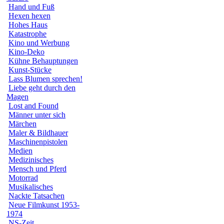
Hand und Fuß
Hexen hexen
Hohes Haus
Katastrophe
Kino und Werbung
Kino-Deko
Kühne Behauptungen
Kunst-Stücke
Lass Blumen sprechen!
Liebe geht durch den
Magen
Lost and Found
Männer unter sich
Märchen
Maler & Bildhauer
Maschinenpistolen
Medien
Medizinisches
Mensch und Pferd
Motorrad
Musikalisches
Nackte Tatsachen
Neue Filmkunst 1953-
1974
NS-Zeit