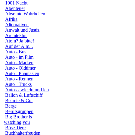
1001 Nacht
Abenteuer
Absolute Wahrheiten
Afrika
Alternativen
Anwalt und Justiz
Architektur
Atom? Ja bitte!
Auf der Alm...
Auto - Bus
Auto - im Film
Auto - Marken
Auto - Oldtimer
Auto - Phantasien
Auto - Rennen
Auto - Trucks
Autos - wie du und ich
Ballon & Luftschiff
Beamte & Co.
Berge
Berufsgruppen
Big Brother is
watching you
Böse Tiere
Buchhalterfreuden