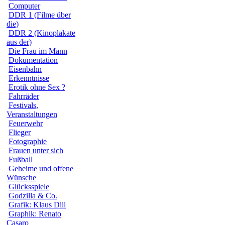
Computer
DDR 1 (Filme über
die)
DDR 2 (Kinoplakate
aus der)
Die Frau im Mann
Dokumentation
Eisenbahn
Erkenntnisse
Erotik ohne Sex ?
Fahrräder
Festivals,
Veranstaltungen
Feuerwehr
Flieger
Fotographie
Frauen unter sich
Fußball
Geheime und offene
Wünsche
Glücksspiele
Godzilla & Co.
Grafik: Klaus Dill
Graphik: Renato
Casaro