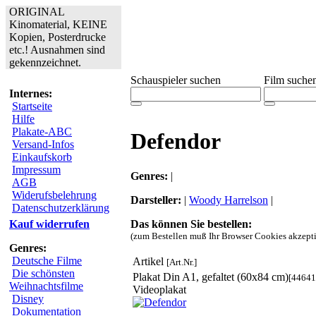
ORIGINAL
Kinomaterial, KEINE
Kopien, Posterdrucke
etc.! Ausnahmen sind
gekennzeichnet.
Schauspieler suchen
Film suche
Internes:
Startseite
Hilfe
Plakate-ABC
Defendor
Versand-Infos
Einkaufskorb
Impressum
Genres:
|
AGB
Widerufsbelehrung
Darsteller:
|
Woody Harrelson
|
Datenschutzerklärung
Das können Sie bestellen:
Kauf widerrufen
(zum Bestellen muß Ihr Browser Cookies akzepti
Genres:
Deutsche Filme
Artikel
[Art.Nr.]
Die schönsten
Plakat Din A1, gefaltet (60x84 cm)
[44641
Weihnachtsfilme
Videoplakat
Disney
Dokumentation