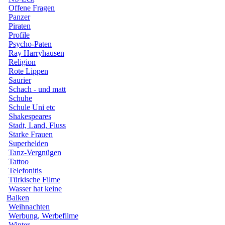
Offene Fragen
Panzer
Piraten
Profile
Psycho-Paten
Ray Harryhausen
Religion
Rote Lippen
Saurier
Schach - und matt
Schuhe
Schule Uni etc
Shakespeares
Stadt, Land, Fluss
Starke Frauen
Superhelden
Tanz-Vergnügen
Tattoo
Telefonitis
Türkische Filme
Wasser hat keine
Balken
Weihnachten
Werbung, Werbefilme
Winter