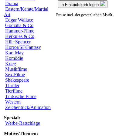
Drama
In Einkaufskorb legen
Eastern/Karate/Martial
Art
Preise incl. der gesetzlichen MwSt.
Edgar Wallace
Godzilla & Co
Hammer-Filme
Herkules & Co
Hill+Spencer
Horror/SF/Fantasy
Karl May
Komödie
Krieg
Musikfilme
Sex-Filme
Shakespeare
Thriller
Tierfilme
Türkische Filme
Western
Zeichentrick/Animation
Spezial:
Werbe-Ratschläge
Motive/Themen: