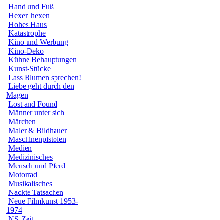
Hand und Fuß
Hexen hexen
Hohes Haus
Katastrophe
Kino und Werbung
Kino-Deko
Kühne Behauptungen
Kunst-Stücke
Lass Blumen sprechen!
Liebe geht durch den
Magen
Lost and Found
Männer unter sich
Märchen
Maler & Bildhauer
Maschinenpistolen
Medien
Medizinisches
Mensch und Pferd
Motorrad
Musikalisches
Nackte Tatsachen
Neue Filmkunst 1953-
1974
NS-Zeit