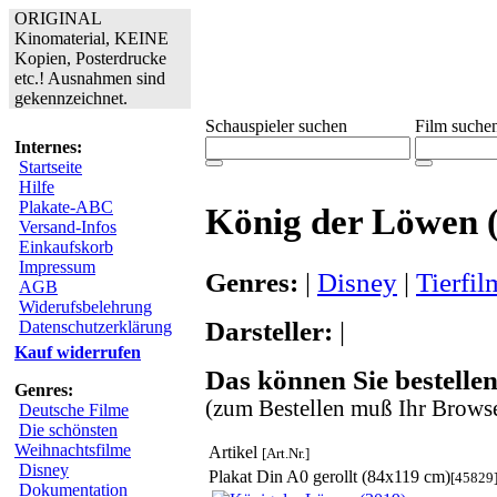
ORIGINAL
Kinomaterial, KEINE
Kopien, Posterdrucke
etc.! Ausnahmen sind
gekennzeichnet.
Schauspieler suchen
Film suche
Internes:
Startseite
Hilfe
Plakate-ABC
König der Löwen 
Versand-Infos
Einkaufskorb
Impressum
Genres:
|
Disney
|
Tierfil
AGB
Widerufsbelehrung
Darsteller:
|
Datenschutzerklärung
Kauf widerrufen
Das können Sie bestellen
Genres:
(zum Bestellen muß Ihr Browse
Deutsche Filme
Die schönsten
Weihnachtsfilme
Artikel
[Art.Nr.]
Disney
Plakat Din A0 gerollt (84x119 cm)
[45829
Dokumentation