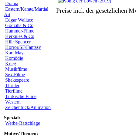
Drama
Eastern/Karate/Martial
Preise incl. der gesetzlichen M
Art
Edgar Wallace
Godzilla & Co
Hammer-Filme
Herkules & Co
Hill+Spencer
Horror/SF/Fantasy
Karl May
Komödie
Krieg
Musikfilme
Sex-Filme
Shakespeare
Thriller
Tierfilme
Türkische Filme
Western
Zeichentrick/Animation
Spezial:
Werbe-Ratschläge
Motive/Themen: