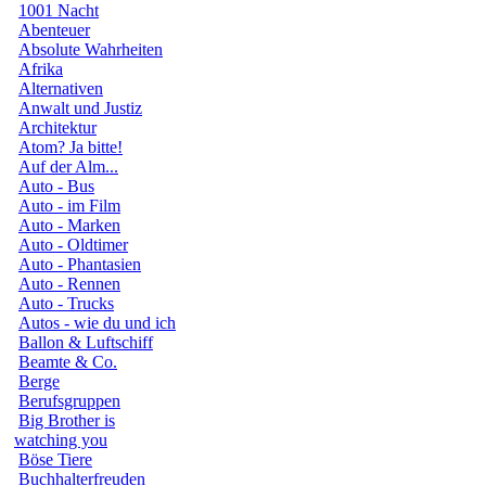
1001 Nacht
Abenteuer
Absolute Wahrheiten
Afrika
Alternativen
Anwalt und Justiz
Architektur
Atom? Ja bitte!
Auf der Alm...
Auto - Bus
Auto - im Film
Auto - Marken
Auto - Oldtimer
Auto - Phantasien
Auto - Rennen
Auto - Trucks
Autos - wie du und ich
Ballon & Luftschiff
Beamte & Co.
Berge
Berufsgruppen
Big Brother is
watching you
Böse Tiere
Buchhalterfreuden