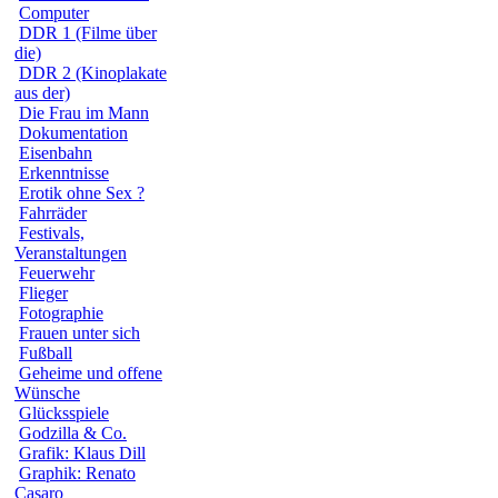
Computer
DDR 1 (Filme über
die)
DDR 2 (Kinoplakate
aus der)
Die Frau im Mann
Dokumentation
Eisenbahn
Erkenntnisse
Erotik ohne Sex ?
Fahrräder
Festivals,
Veranstaltungen
Feuerwehr
Flieger
Fotographie
Frauen unter sich
Fußball
Geheime und offene
Wünsche
Glücksspiele
Godzilla & Co.
Grafik: Klaus Dill
Graphik: Renato
Casaro