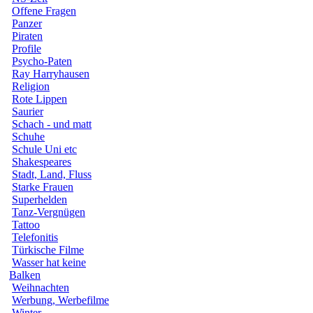
Offene Fragen
Panzer
Piraten
Profile
Psycho-Paten
Ray Harryhausen
Religion
Rote Lippen
Saurier
Schach - und matt
Schuhe
Schule Uni etc
Shakespeares
Stadt, Land, Fluss
Starke Frauen
Superhelden
Tanz-Vergnügen
Tattoo
Telefonitis
Türkische Filme
Wasser hat keine
Balken
Weihnachten
Werbung, Werbefilme
Winter