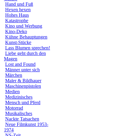
Hand und Fuß
Hexen hexen
Hohes Haus
Katastrophe
Kino und Werbung
Kino-Deko
Kühne Behauptungen
Kunst-Stücke
Lass Blumen sprechen!
Liebe geht durch den
Magen
Lost and Found
Männer unter sich
Märchen
Maler & Bildhauer
Maschinenpistolen
Medien
Medizinisches
Mensch und Pferd
Motorrad
Musikalisches
Nackte Tatsachen
Neue Filmkunst 1953-
1974
NS-Zeit