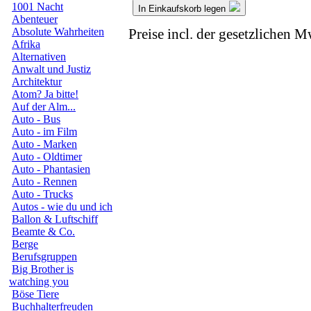
1001 Nacht
In Einkaufskorb legen
Abenteuer
Absolute Wahrheiten
Preise incl. der gesetzlichen M
Afrika
Alternativen
Anwalt und Justiz
Architektur
Atom? Ja bitte!
Auf der Alm...
Auto - Bus
Auto - im Film
Auto - Marken
Auto - Oldtimer
Auto - Phantasien
Auto - Rennen
Auto - Trucks
Autos - wie du und ich
Ballon & Luftschiff
Beamte & Co.
Berge
Berufsgruppen
Big Brother is
watching you
Böse Tiere
Buchhalterfreuden