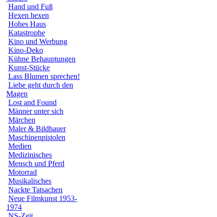
Hand und Fuß
Hexen hexen
Hohes Haus
Katastrophe
Kino und Werbung
Kino-Deko
Kühne Behauptungen
Kunst-Stücke
Lass Blumen sprechen!
Liebe geht durch den
Magen
Lost and Found
Männer unter sich
Märchen
Maler & Bildhauer
Maschinenpistolen
Medien
Medizinisches
Mensch und Pferd
Motorrad
Musikalisches
Nackte Tatsachen
Neue Filmkunst 1953-
1974
NS-Zeit