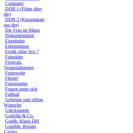
Computer
DDR 1 (Filme über
die)
DDR 2 (Kinoplakate
aus der)
Die Frau im Mann
Dokumentation
Eisenbahn
Erkenntnisse
Erotik ohne Sex ?
Fahrräder
Festivals,
Veranstaltungen
Feuerwehr
Flieger
Fotographie
Frauen unter sich
Fußball
Geheime und offene
Wünsche
Glücksspiele
Godzilla & Co.
Grafik: Klaus Dill
Graphik: Renato
Casaro