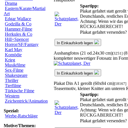
Drama
Spartipp:
Eastern/Karate/Martial
Plakat gefaltet statt gero
Art
Deutschlands, restliches 
Edgar Wallace
Achtung: Wenn wir das gero
Godzilla & Co
RÜCKGABERECHT!
Hammer-Filme
Plakat gefaltet versenden?
Herkules & Co
Hill+Spencer
In Einkaufskorb legen
Horror/SF/Fantasy
Karl May
Aushangfotos (21 od.24x30 cm)
(8
[3251]
Komödie
kompletter neuwertiger Fotosatz im For
Krieg
Musikfilme
Sex-Filme
In Einkaufskorb legen
Shakespeare
Thriller
Plakat Din A1 gerollt (60x84 cm)
[18167]
Tierfilme
Teasermotiv, kleiner Knitter am unteren
Türkische Filme
Spartipp:
Western
Plakat gefaltet statt gero
Zeichentrick/Animation
Deutschlands, restliches 
Achtung: Wenn wir das gero
Spezial:
RÜCKGABERECHT!
Werbe-Ratschläge
Plakat gefaltet versenden?
Motive/Themen: