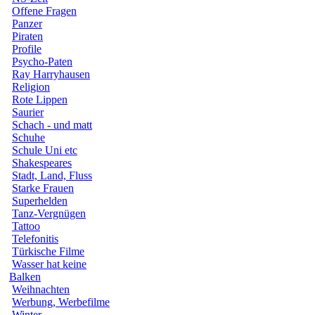
Offene Fragen
Panzer
Piraten
Profile
Psycho-Paten
Ray Harryhausen
Religion
Rote Lippen
Saurier
Schach - und matt
Schuhe
Schule Uni etc
Shakespeares
Stadt, Land, Fluss
Starke Frauen
Superhelden
Tanz-Vergnügen
Tattoo
Telefonitis
Türkische Filme
Wasser hat keine
Balken
Weihnachten
Werbung, Werbefilme
Winter