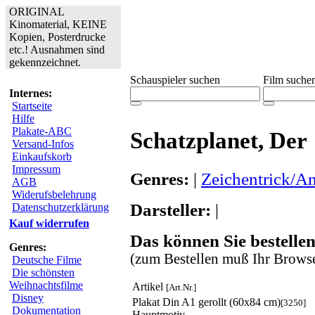
ORIGINAL
Kinomaterial, KEINE
Kopien, Posterdrucke
etc.! Ausnahmen sind
gekennzeichnet.
Schauspieler suchen
Film suche
Internes:
Startseite
Hilfe
Plakate-ABC
Schatzplanet, Der
Versand-Infos
Einkaufskorb
Impressum
Genres:
|
Zeichentrick/A
AGB
Widerufsbelehrung
Darsteller:
|
Datenschutzerklärung
Kauf widerrufen
Das können Sie bestellen
Genres:
(zum Bestellen muß Ihr Browse
Deutsche Filme
Die schönsten
Weihnachtsfilme
Artikel
[Art.Nr.]
Disney
Plakat Din A1 gerollt (60x84 cm)
[3250]
Dokumentation
Hauptmotiv