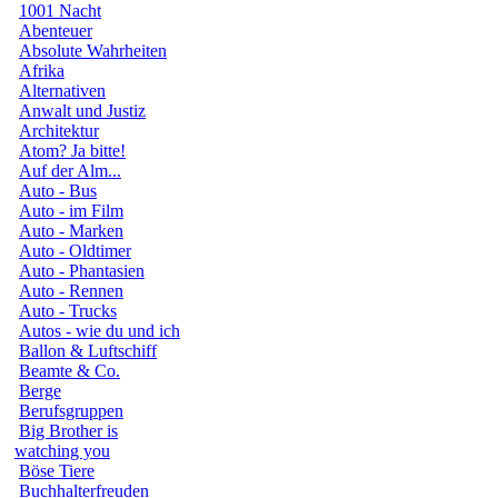
1001 Nacht
Abenteuer
Absolute Wahrheiten
Afrika
Alternativen
Anwalt und Justiz
Architektur
Atom? Ja bitte!
Auf der Alm...
Auto - Bus
Auto - im Film
Auto - Marken
Auto - Oldtimer
Auto - Phantasien
Auto - Rennen
Auto - Trucks
Autos - wie du und ich
Ballon & Luftschiff
Beamte & Co.
Berge
Berufsgruppen
Big Brother is
watching you
Böse Tiere
Buchhalterfreuden