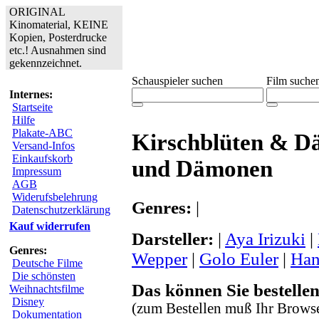
ORIGINAL
Kinomaterial, KEINE
Kopien, Posterdrucke
etc.! Ausnahmen sind
gekennzeichnet.
Schauspieler suchen
Film suche
Internes:
Startseite
Hilfe
Plakate-ABC
Kirschblüten & D
Versand-Infos
Einkaufskorb
und Dämonen
Impressum
AGB
Widerufsbelehrung
Genres:
|
Datenschutzerklärung
Kauf widerrufen
Darsteller:
|
Aya Irizuki
|
Genres:
Wepper
|
Golo Euler
|
Han
Deutsche Filme
Die schönsten
Das können Sie bestellen
Weihnachtsfilme
Disney
(zum Bestellen muß Ihr Browse
Dokumentation