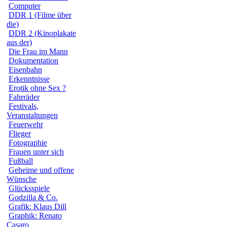
Computer
DDR 1 (Filme über
die)
DDR 2 (Kinoplakate
aus der)
Die Frau im Mann
Dokumentation
Eisenbahn
Erkenntnisse
Erotik ohne Sex ?
Fahrräder
Festivals,
Veranstaltungen
Feuerwehr
Flieger
Fotographie
Frauen unter sich
Fußball
Geheime und offene
Wünsche
Glücksspiele
Godzilla & Co.
Grafik: Klaus Dill
Graphik: Renato
Casaro