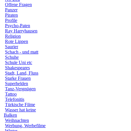
Offene Fragen
Panzer
Piraten
Profile
Psycho-Paten
Ray Harryhausen
Religion
Rote Lippen
Saurier
Schach - und matt
Schuhe
Schule Uni etc
Shakespeares
Stadt, Land, Fluss
Starke Frauen
Superhelden
Tanz-Vergnügen
Tattoo
Telefonitis
Türkische Filme
Wasser hat keine
Balken
Weihnachten
Werbung, Werbefilme
Winter