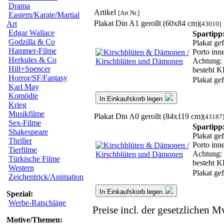
Drama
Artikel
[Art.Nr.]
Eastern/Karate/Martial
Plakat Din A1 gerollt (60x84 cm)
Art
[43010]
Edgar Wallace
Spartipp
Godzilla & Co
Plakat gef
Hammer-Filme
Porto inn
Herkules & Co
Achtung: W
Hill+Spencer
besteht
Horror/SF/Fantasy
Plakat ge
Karl May
Komödie
In Einkaufskorb legen
Krieg
Musikfilme
Plakat Din A0 gerollt (84x119 cm)
[43187
Sex-Filme
Spartipp
Shakespeare
Plakat gef
Thriller
Porto inn
Tierfilme
Achtung: W
Türkische Filme
besteht
Western
Plakat ge
Zeichentrick/Animation
In Einkaufskorb legen
Spezial:
Werbe-Ratschläge
Preise incl. der gesetzlichen M
Motive/Themen: