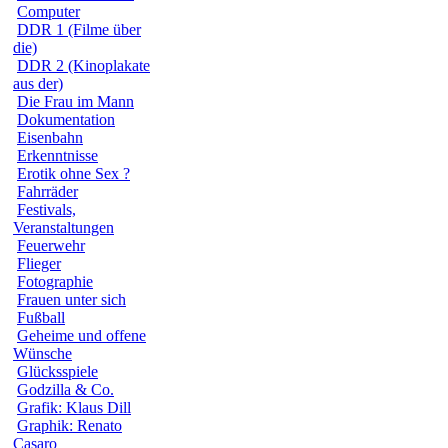
Computer
DDR 1 (Filme über
die)
DDR 2 (Kinoplakate
aus der)
Die Frau im Mann
Dokumentation
Eisenbahn
Erkenntnisse
Erotik ohne Sex ?
Fahrräder
Festivals,
Veranstaltungen
Feuerwehr
Flieger
Fotographie
Frauen unter sich
Fußball
Geheime und offene
Wünsche
Glücksspiele
Godzilla & Co.
Grafik: Klaus Dill
Graphik: Renato
Casaro