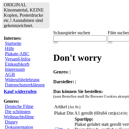
ORIGINAL
Kinomaterial, KEINE
Kopien, Posterdrucke
etc.! Ausnahmen sind
gekennzeichnet.
Schauspieler suchen
Film suche
Internes:
Startseite
Hilfe
Plakate-ABC
Don't worry
Versand-Infos
Einkaufskorb
Impressum
Genres:
|
AGB
Widerufsbelehrung
Darsteller:
|
Datenschutzerklärung
Das können Sie bestellen:
Kauf widerrufen
(zum Bestellen muß Ihr Browser Cookies akzepti
Genres:
Deutsche Filme
Artikel
[Art.Nr.]
Die schönsten
Plakat Din A1 gerollt (60x84 cm)
[42450]
Weihnachtsfilme
Spartipp:
Disney
Plakat gefaltet statt gerollt 
Dokumentation