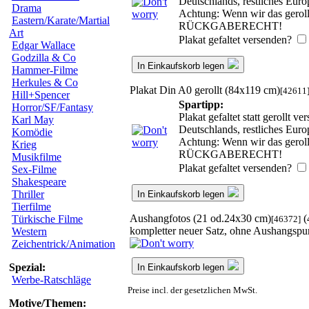
Deutschlands, restliches Eur
Drama
Achtung: Wenn wir das gerollt
Eastern/Karate/Martial
RÜCKGABERECHT!
Art
Plakat gefaltet versenden?
Edgar Wallace
Godzilla & Co
In Einkaufskorb legen
Hammer-Filme
Herkules & Co
Plakat Din A0 gerollt (84x119 cm)
[42611
Hill+Spencer
Spartipp:
Horror/SF/Fantasy
Plakat gefaltet statt gerollt 
Karl May
Deutschlands, restliches Eur
Komödie
Achtung: Wenn wir das gerollt
Krieg
RÜCKGABERECHT!
Musikfilme
Plakat gefaltet versenden?
Sex-Filme
Shakespeare
Thriller
In Einkaufskorb legen
Tierfilme
Aushangfotos (21 od.24x30 cm)
(
Türkische Filme
[46372]
kompletter neuer Satz, ohne Aushangspu
Western
Zeichentrick/Animation
Spezial:
In Einkaufskorb legen
Werbe-Ratschläge
Preise incl. der gesetzlichen MwSt.
Motive/Themen: