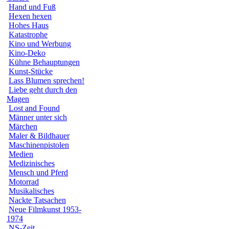
Hand und Fuß
Hexen hexen
Hohes Haus
Katastrophe
Kino und Werbung
Kino-Deko
Kühne Behauptungen
Kunst-Stücke
Lass Blumen sprechen!
Liebe geht durch den
Magen
Lost and Found
Männer unter sich
Märchen
Maler & Bildhauer
Maschinenpistolen
Medien
Medizinisches
Mensch und Pferd
Motorrad
Musikalisches
Nackte Tatsachen
Neue Filmkunst 1953-
1974
NS-Zeit