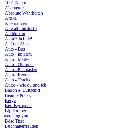
1001 Nacht
Abenteuer
Absolute Wahrheiten
Afrika
Alternativen
Anwalt und Justiz
Architektur
Atom? Ja bitte!
Auf der Alm...
Auto - Bus
Auto - im Film
Auto - Marken
Auto - Oldtimer
Auto - Phantasien
Auto - Rennen
Auto - Trucks
Autos - wie du und ich
Ballon & Luftschiff
Beamte & Co.
Berge
Berufsgruppen
Big Brother is
watching you
Böse Tiere
Buchhalterfreuden