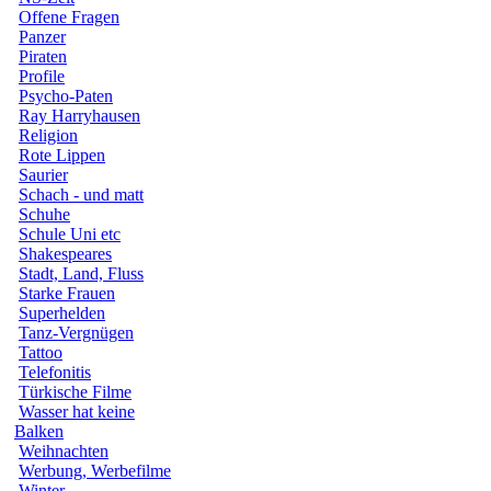
Offene Fragen
Panzer
Piraten
Profile
Psycho-Paten
Ray Harryhausen
Religion
Rote Lippen
Saurier
Schach - und matt
Schuhe
Schule Uni etc
Shakespeares
Stadt, Land, Fluss
Starke Frauen
Superhelden
Tanz-Vergnügen
Tattoo
Telefonitis
Türkische Filme
Wasser hat keine
Balken
Weihnachten
Werbung, Werbefilme
Winter