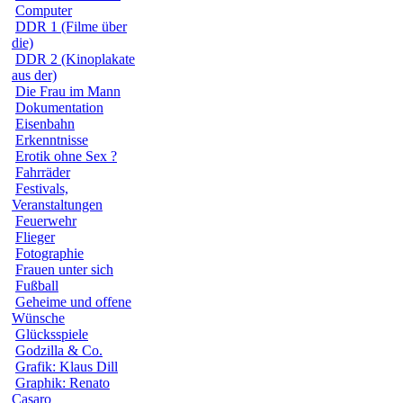
Computer
DDR 1 (Filme über
die)
DDR 2 (Kinoplakate
aus der)
Die Frau im Mann
Dokumentation
Eisenbahn
Erkenntnisse
Erotik ohne Sex ?
Fahrräder
Festivals,
Veranstaltungen
Feuerwehr
Flieger
Fotographie
Frauen unter sich
Fußball
Geheime und offene
Wünsche
Glücksspiele
Godzilla & Co.
Grafik: Klaus Dill
Graphik: Renato
Casaro