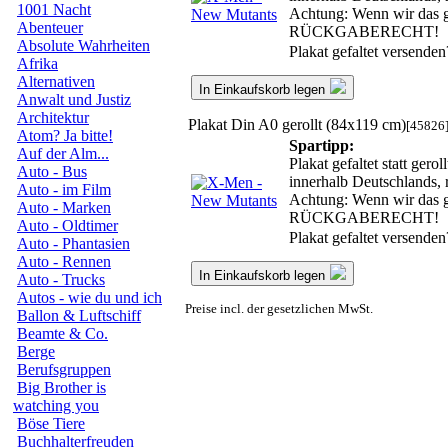
1001 Nacht
Achtung: Wenn wir das ge
Abenteuer
RÜCKGABERECHT!
Absolute Wahrheiten
Plakat gefaltet versende
Afrika
Alternativen
In Einkaufskorb legen
Anwalt und Justiz
Architektur
Plakat Din A0 gerollt (84x119 cm)
[45826
Atom? Ja bitte!
Spartipp:
Auf der Alm...
Plakat gefaltet statt ger
Auto - Bus
innerhalb Deutschlands, 
Auto - im Film
Achtung: Wenn wir das ge
Auto - Marken
RÜCKGABERECHT!
Auto - Oldtimer
Plakat gefaltet versende
Auto - Phantasien
Auto - Rennen
In Einkaufskorb legen
Auto - Trucks
Autos - wie du und ich
Preise incl. der gesetzlichen MwSt.
Ballon & Luftschiff
Beamte & Co.
Berge
Berufsgruppen
Big Brother is
watching you
Böse Tiere
Buchhalterfreuden