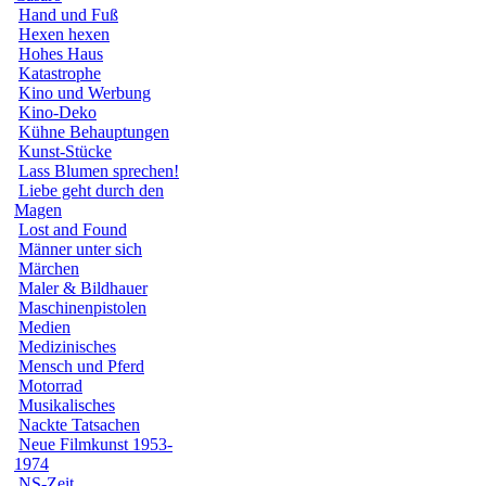
Hand und Fuß
Hexen hexen
Hohes Haus
Katastrophe
Kino und Werbung
Kino-Deko
Kühne Behauptungen
Kunst-Stücke
Lass Blumen sprechen!
Liebe geht durch den
Magen
Lost and Found
Männer unter sich
Märchen
Maler & Bildhauer
Maschinenpistolen
Medien
Medizinisches
Mensch und Pferd
Motorrad
Musikalisches
Nackte Tatsachen
Neue Filmkunst 1953-
1974
NS-Zeit