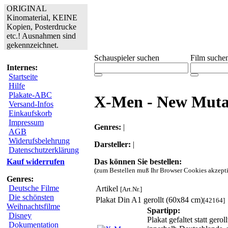
ORIGINAL
Kinomaterial, KEINE
Kopien, Posterdrucke
etc.! Ausnahmen sind
gekennzeichnet.
Schauspieler suchen
Film suche
Internes:
Startseite
Hilfe
Plakate-ABC
X-Men - New Muta
Versand-Infos
Einkaufskorb
Impressum
Genres:
|
AGB
Widerufsbelehrung
Darsteller:
|
Datenschutzerklärung
Das können Sie bestellen:
Kauf widerrufen
(zum Bestellen muß Ihr Browser Cookies akzepti
Genres:
Deutsche Filme
Artikel
[Art.Nr.]
Die schönsten
Plakat Din A1 gerollt (60x84 cm)
[42164]
Weihnachtsfilme
Spartipp:
Disney
Plakat gefaltet statt ger
Dokumentation