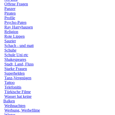
Offene Fragen
Panzer
Piraten
Profile
Psycho-Paten
Ray Harryhausen
Religion
Rote Lippen
Saurier
Schach - und matt
Schuhe
Schule Uni etc
Shakespeares
Stadt, Land, Fluss
Starke Frauen
Superhelden
Tanz-Vergnügen
Tattoo
Telefonitis
Türkische Filme
Wasser hat keine
Balken
Weihnachten
Werbung, Werbefilme
Winter