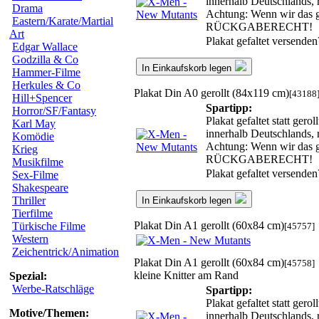
innerhalb Deutschlands, 
Drama
Achtung: Wenn wir das ge
Eastern/Karate/Martial
RÜCKGABERECHT!
Art
Plakat gefaltet versende
Edgar Wallace
Godzilla & Co
In Einkaufskorb legen
Hammer-Filme
Herkules & Co
Plakat Din A0 gerollt (84x119 cm)
[43188
Hill+Spencer
Spartipp:
Horror/SF/Fantasy
Plakat gefaltet statt ger
Karl May
innerhalb Deutschlands, 
Komödie
Achtung: Wenn wir das ge
Krieg
RÜCKGABERECHT!
Musikfilme
Plakat gefaltet versende
Sex-Filme
Shakespeare
Thriller
In Einkaufskorb legen
Tierfilme
Plakat Din A1 gerollt (60x84 cm)
Türkische Filme
[45757]
Western
Zeichentrick/Animation
Plakat Din A1 gerollt (60x84 cm)
[45758]
kleine Knitter am Rand
Spezial:
Werbe-Ratschläge
Spartipp:
Plakat gefaltet statt ger
Motive/Themen:
innerhalb Deutschlands, 