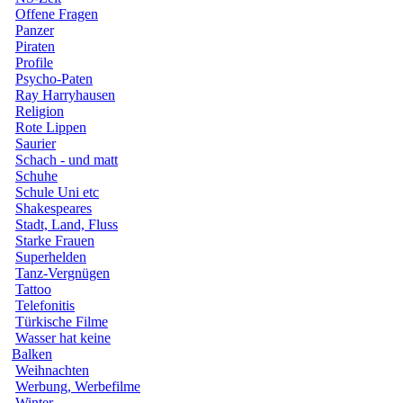
Offene Fragen
Panzer
Piraten
Profile
Psycho-Paten
Ray Harryhausen
Religion
Rote Lippen
Saurier
Schach - und matt
Schuhe
Schule Uni etc
Shakespeares
Stadt, Land, Fluss
Starke Frauen
Superhelden
Tanz-Vergnügen
Tattoo
Telefonitis
Türkische Filme
Wasser hat keine
Balken
Weihnachten
Werbung, Werbefilme
Winter