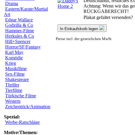
Deutschlands, restliches 
Drama
Achtung: Wenn wir das gero
Eastern/Karate/Martial
RÜCKGABERECHT!
Art
Plakat gefaltet versenden?
Edgar Wallace
Godzilla & Co
In Einkaufskorb legen
Hammer-Filme
Herkules & Co
Preise incl. der gesetzlichen MwSt.
Hill+Spencer
Horror/SF/Fantasy
Karl May
Komödie
Krieg
Musikfilme
Sex-Filme
Shakespeare
Thriller
Tierfilme
Türkische Filme
Western
Zeichentrick/Animation
Spezial:
Werbe-Ratschläge
Motive/Themen: