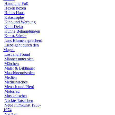
Hand und Fuß
Hexen hexen
Hohes Haus
Katastrophe
Kino und Werbung
Kino-Deko
Kühne Behauptungen
Kunst-Stücke
Lass Blumen sprechen!
Liebe geht durch den
Magen
Lost and Found
Männer unter sich
Märchen
Maler & Bildhauer
Maschinenpistolen
Medien
Medizinisches
Mensch und Pferd
Motorrad
Musikalisches
Nackte Tatsachen
Neue Filmkunst 1953-
1974
NS-Zeit