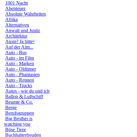
1001 Nacht
Abenteuer
Absolute Wahrheiten
Afrika
Alternativen
Anwalt und Justiz
Architektur
Atom? Ja bitte!
Auf der Alm...
Auto - Bus
Auto - im Film
Auto - Marken
Auto - Oldtimer
Auto - Phantasien
Auto - Rennen
Auto - Trucks
Autos - wie du und ich
Ballon & Luftschiff
Beamte & Co.
Berge
Berufsgruppen
Big Brother is
watching you
Böse Tiere
Buchhalterfreuden