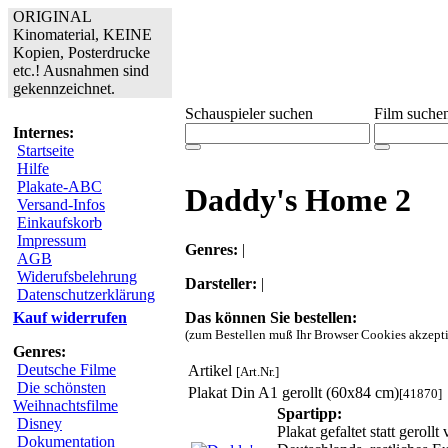
ORIGINAL
Kinomaterial, KEINE
Kopien, Posterdrucke
etc.! Ausnahmen sind
gekennzeichnet.
Schauspieler suchen
Film suche
Internes:
Startseite
Hilfe
Plakate-ABC
Daddy's Home 2
Versand-Infos
Einkaufskorb
Impressum
Genres:
|
AGB
Widerufsbelehrung
Darsteller:
|
Datenschutzerklärung
Das können Sie bestellen:
Kauf widerrufen
(zum Bestellen muß Ihr Browser Cookies akzepti
Genres:
Deutsche Filme
Artikel
[Art.Nr.]
Die schönsten
Plakat Din A1 gerollt (60x84 cm)
[41870]
Weihnachtsfilme
Spartipp:
Disney
Plakat gefaltet statt gerol
Dokumentation