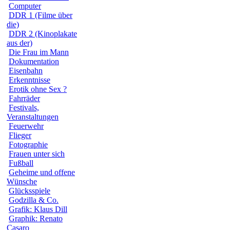
Computer
DDR 1 (Filme über
die)
DDR 2 (Kinoplakate
aus der)
Die Frau im Mann
Dokumentation
Eisenbahn
Erkenntnisse
Erotik ohne Sex ?
Fahrräder
Festivals,
Veranstaltungen
Feuerwehr
Flieger
Fotographie
Frauen unter sich
Fußball
Geheime und offene
Wünsche
Glücksspiele
Godzilla & Co.
Grafik: Klaus Dill
Graphik: Renato
Casaro