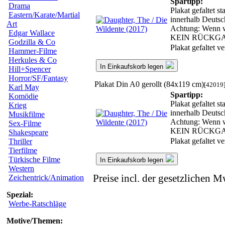
Spartipp:
Drama
Plakat gefaltet s
Eastern/Karate/Martial
innerhalb Deutsc
Art
Achtung: Wenn wir
Edgar Wallace
KEIN RÜCKG
Godzilla & Co
Plakat gefaltet 
Hammer-Filme
Herkules & Co
In Einkaufskorb legen
Hill+Spencer
Horror/SF/Fantasy
Plakat Din A0 gerollt (84x119 cm)
[42019
Karl May
Spartipp:
Komödie
Plakat gefaltet s
Krieg
innerhalb Deutsc
Musikfilme
Achtung: Wenn wir
Sex-Filme
KEIN RÜCKG
Shakespeare
Plakat gefaltet 
Thriller
Tierfilme
Türkische Filme
In Einkaufskorb legen
Western
Preise incl. der gesetzlichen M
Zeichentrick/Animation
Spezial:
Werbe-Ratschläge
Motive/Themen: