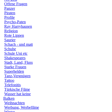
Offene Fragen
Panzer
Piraten
Profile
Psycho-Paten
Ray Harryhausen
Religion
Rote Lippen
Saurier
Schach - und matt
Schuhe
Schule Uni etc
Shakespeares
Stadt, Land, Fluss
Starke Frauen
Superhelden
Tanz-Vergnügen
Tattoo
Telefonitis
Türkische Filme
Wasser hat keine
Balken
Weihnachten
Werbung, Werbefilme
Winter