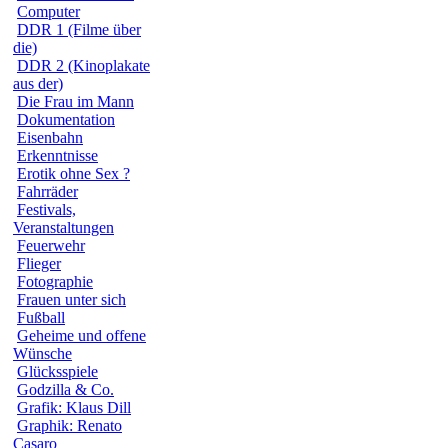
Computer
DDR 1 (Filme über
die)
DDR 2 (Kinoplakate
aus der)
Die Frau im Mann
Dokumentation
Eisenbahn
Erkenntnisse
Erotik ohne Sex ?
Fahrräder
Festivals,
Veranstaltungen
Feuerwehr
Flieger
Fotographie
Frauen unter sich
Fußball
Geheime und offene
Wünsche
Glücksspiele
Godzilla & Co.
Grafik: Klaus Dill
Graphik: Renato
Casaro