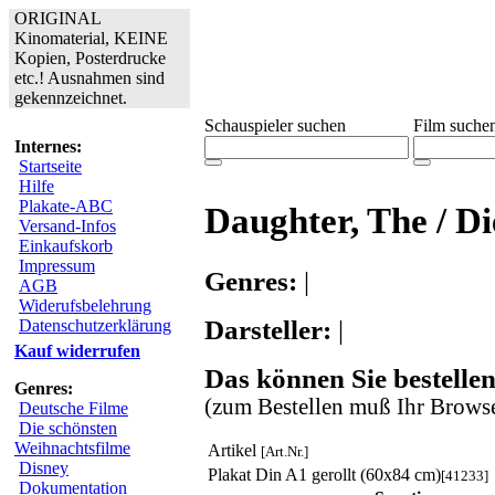
ORIGINAL
Kinomaterial, KEINE
Kopien, Posterdrucke
etc.! Ausnahmen sind
gekennzeichnet.
Schauspieler suchen
Film suche
Internes:
Startseite
Hilfe
Plakate-ABC
Daughter, The / Di
Versand-Infos
Einkaufskorb
Impressum
Genres:
|
AGB
Widerufsbelehrung
Darsteller:
|
Datenschutzerklärung
Kauf widerrufen
Das können Sie bestellen
Genres:
(zum Bestellen muß Ihr Browse
Deutsche Filme
Die schönsten
Weihnachtsfilme
Artikel
[Art.Nr.]
Disney
Plakat Din A1 gerollt (60x84 cm)
[41233]
Dokumentation