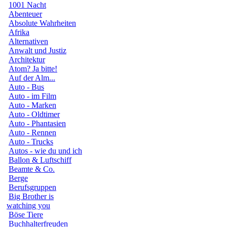
1001 Nacht
Abenteuer
Absolute Wahrheiten
Afrika
Alternativen
Anwalt und Justiz
Architektur
Atom? Ja bitte!
Auf der Alm...
Auto - Bus
Auto - im Film
Auto - Marken
Auto - Oldtimer
Auto - Phantasien
Auto - Rennen
Auto - Trucks
Autos - wie du und ich
Ballon & Luftschiff
Beamte & Co.
Berge
Berufsgruppen
Big Brother is
watching you
Böse Tiere
Buchhalterfreuden