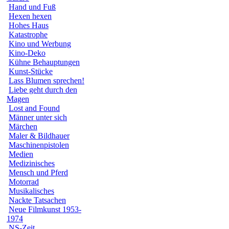
Hand und Fuß
Hexen hexen
Hohes Haus
Katastrophe
Kino und Werbung
Kino-Deko
Kühne Behauptungen
Kunst-Stücke
Lass Blumen sprechen!
Liebe geht durch den
Magen
Lost and Found
Männer unter sich
Märchen
Maler & Bildhauer
Maschinenpistolen
Medien
Medizinisches
Mensch und Pferd
Motorrad
Musikalisches
Nackte Tatsachen
Neue Filmkunst 1953-
1974
NS-Zeit