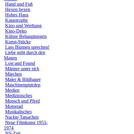
Hand und Fuß
Hexen hexen
Hohes Haus
Katastrophe
Kino und Werbung
Kino-Deko
Kühne Behauptungen
Kunst-Stücke
Lass Blumen sprechen!
Liebe geht durch den
Magen
Lost and Found
Männer unter sich
Märchen
Maler & Bildhauer
Maschinenpistolen
Medien
Medizinisches
Mensch und Pferd
Motorrad
Musikalisches
Nackte Tatsachen
Neue Filmkunst 1953-
1974
NS-Zeit