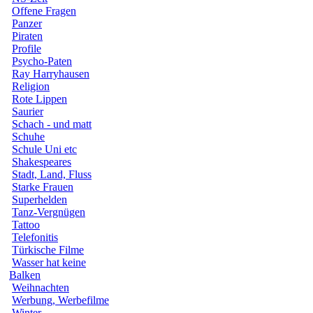
Offene Fragen
Panzer
Piraten
Profile
Psycho-Paten
Ray Harryhausen
Religion
Rote Lippen
Saurier
Schach - und matt
Schuhe
Schule Uni etc
Shakespeares
Stadt, Land, Fluss
Starke Frauen
Superhelden
Tanz-Vergnügen
Tattoo
Telefonitis
Türkische Filme
Wasser hat keine
Balken
Weihnachten
Werbung, Werbefilme
Winter