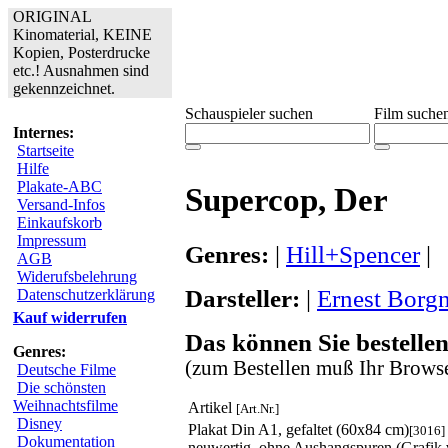
ORIGINAL
Kinomaterial, KEINE
Kopien, Posterdrucke
etc.! Ausnahmen sind
gekennzeichnet.
Schauspieler suchen
Film suche
Internes:
Startseite
Hilfe
Plakate-ABC
Supercop, Der
Versand-Infos
Einkaufskorb
Impressum
Genres:
|
Hill+Spencer
|
AGB
Widerufsbelehrung
Darsteller:
|
Ernest Borg
Datenschutzerklärung
Kauf widerrufen
Das können Sie bestellen
Genres:
(zum Bestellen muß Ihr Browse
Deutsche Filme
Die schönsten
Weihnachtsfilme
Artikel
[Art.Nr.]
Disney
Plakat Din A1, gefaltet (60x84 cm)
[3016]
Dokumentation
neuwertig, ohne Aushangspuren (Grafik 