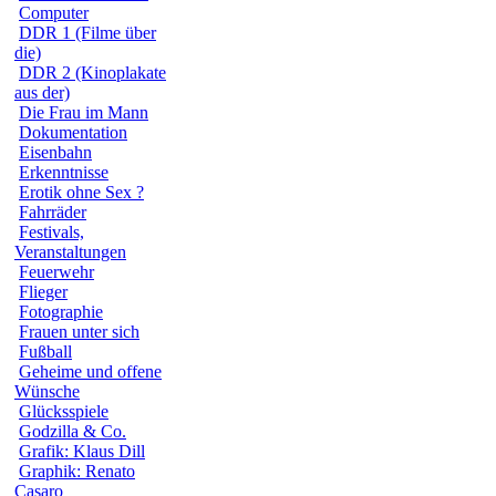
Computer
DDR 1 (Filme über
die)
DDR 2 (Kinoplakate
aus der)
Die Frau im Mann
Dokumentation
Eisenbahn
Erkenntnisse
Erotik ohne Sex ?
Fahrräder
Festivals,
Veranstaltungen
Feuerwehr
Flieger
Fotographie
Frauen unter sich
Fußball
Geheime und offene
Wünsche
Glücksspiele
Godzilla & Co.
Grafik: Klaus Dill
Graphik: Renato
Casaro