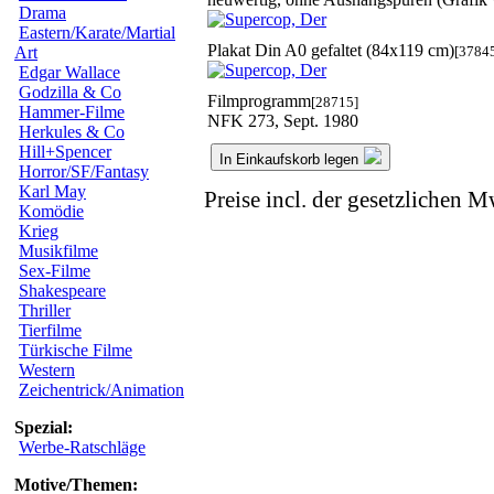
Drama
Eastern/Karate/Martial
Plakat Din A0 gefaltet (84x119 cm)
[3784
Art
Edgar Wallace
Godzilla & Co
Filmprogramm
[28715]
Hammer-Filme
NFK 273, Sept. 1980
Herkules & Co
Hill+Spencer
In Einkaufskorb legen
Horror/SF/Fantasy
Karl May
Preise incl. der gesetzlichen M
Komödie
Krieg
Musikfilme
Sex-Filme
Shakespeare
Thriller
Tierfilme
Türkische Filme
Western
Zeichentrick/Animation
Spezial:
Werbe-Ratschläge
Motive/Themen: