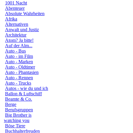
1001 Nacht
Abenteuer
Absolute Wahrheiten
Afrika
Alternativen
Anwalt und Justiz
Architektur
Atom? Ja bitte!
Auf der Alm...
Auto - Bus
Auto - im Film
Auto - Marken
Auto - Oldtimer
Auto - Phantasien
Auto - Rennen
Auto - Trucks
Autos - wie du und ich
Ballon & Luftschiff
Beamte & Co.
Berge
Berufsgruppen
Big Brother is
watching you
Böse Tiere
Buchhalterfreuden