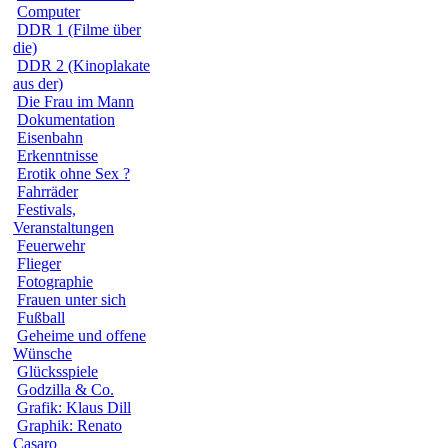
Computer
DDR 1 (Filme über
die)
DDR 2 (Kinoplakate
aus der)
Die Frau im Mann
Dokumentation
Eisenbahn
Erkenntnisse
Erotik ohne Sex ?
Fahrräder
Festivals,
Veranstaltungen
Feuerwehr
Flieger
Fotographie
Frauen unter sich
Fußball
Geheime und offene
Wünsche
Glücksspiele
Godzilla & Co.
Grafik: Klaus Dill
Graphik: Renato
Casaro