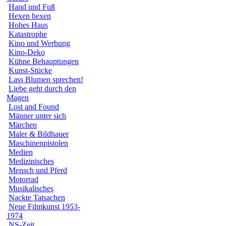
Hand und Fuß
Hexen hexen
Hohes Haus
Katastrophe
Kino und Werbung
Kino-Deko
Kühne Behauptungen
Kunst-Stücke
Lass Blumen sprechen!
Liebe geht durch den
Magen
Lost and Found
Männer unter sich
Märchen
Maler & Bildhauer
Maschinenpistolen
Medien
Medizinisches
Mensch und Pferd
Motorrad
Musikalisches
Nackte Tatsachen
Neue Filmkunst 1953-
1974
NS-Zeit