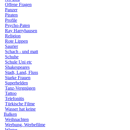
Offene Fragen
Panzer
Piraten
Profile
Psycho-Paten
Ray Harryhausen
Religion
Rote Lippen
Saurier
Schach - und matt
Schuhe
Schule Uni etc
Shakespeares
Stadt, Land, Fluss
Starke Frauen
Superhelden
Tanz-Vergnügen
Tattoo
Telefonitis
Türkische Filme
Wasser hat keine
Balken
Weihnachten
Werbung, Werbefilme
Winter