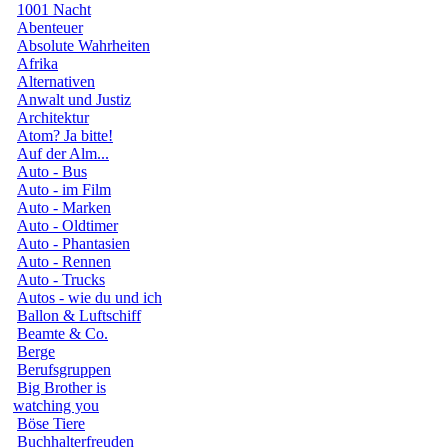
1001 Nacht
Abenteuer
Absolute Wahrheiten
Afrika
Alternativen
Anwalt und Justiz
Architektur
Atom? Ja bitte!
Auf der Alm...
Auto - Bus
Auto - im Film
Auto - Marken
Auto - Oldtimer
Auto - Phantasien
Auto - Rennen
Auto - Trucks
Autos - wie du und ich
Ballon & Luftschiff
Beamte & Co.
Berge
Berufsgruppen
Big Brother is
watching you
Böse Tiere
Buchhalterfreuden