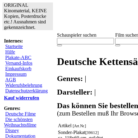
ORIGINAL
Kinomaterial, KEINE
Kopien, Posterdrucke
etc.! Ausnahmen sind
gekennzeichnet.
Schauspieler suchen
Film suche
Internes:
Startseite
Hilfe
Plakate-ABC
Deutsche Kettens
Versand-Infos
Einkaufskorb
Impressum
Genres:
|
AGB
Widerufsbelehrung
Darsteller:
|
Datenschutzerklärung
Kauf widerrufen
Das können Sie bestellen
Genres:
(zum Bestellen muß Ihr Browse
Deutsche Filme
Die schönsten
Weihnachtsfilme
Artikel
[Art.Nr.]
Disney
Sonder-Plakat
[39612]
Dokumentation
ca. 118x60 cm, gefaltet