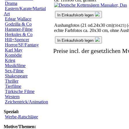
Drama
Eastern/Karate/Martial
Art
In Einkaufskorb legen
Edgar Wallace
Godzilla & Co
Aushangfotos (21 od.24x30 cm)
(
[50425]
Hammer-Filme
echte Farbfotos ca. 20x30 cm, ohne Aus
Herkules & Co
Hill+Spencer
In Einkaufskorb legen
Horror/SF/Fantasy
Karl May
Preise incl. der gesetzlichen M
Komödie
Krieg
Musikfilme
Sex-Filme
Shakespeare
Thriller
Tierfilme
Türkische Filme
Western
Zeichentrick/Animation
Spezial:
Werbe-Ratschläge
Motive/Themen: