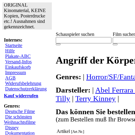
ORIGINAL
Kinomaterial, KEINE
Kopien, Posterdrucke
etc.! Ausnahmen sind
gekennzeichnet.
Schauspieler suchen
Film suche
Internes:
Startseite
Hilfe
Plakate-ABC
Angriff der Körpe
Versand-Infos
Einkaufskorb
Impressum
Genres:
|
Horror/SF/Fant
AGB
Widerufsbelehrung
Darsteller:
|
Abel Ferrara
Datenschutzerklärung
Kauf widerrufen
Tilly
|
Terry Kinney
|
Genres:
Das können Sie bestellen
Deutsche Filme
Die schönsten
(zum Bestellen muß Ihr Browse
Weihnachtsfilme
Disney
Artikel
[Art.Nr.]
Dokumentation