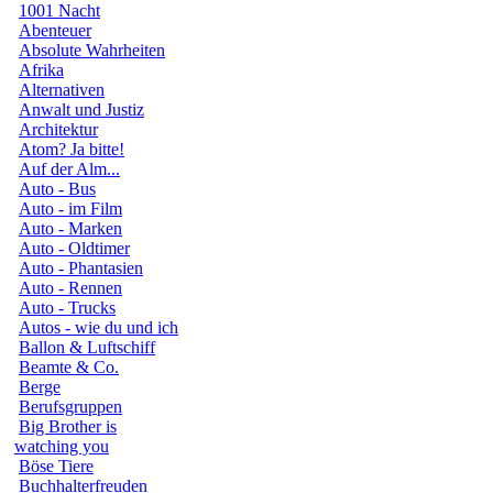
1001 Nacht
Abenteuer
Absolute Wahrheiten
Afrika
Alternativen
Anwalt und Justiz
Architektur
Atom? Ja bitte!
Auf der Alm...
Auto - Bus
Auto - im Film
Auto - Marken
Auto - Oldtimer
Auto - Phantasien
Auto - Rennen
Auto - Trucks
Autos - wie du und ich
Ballon & Luftschiff
Beamte & Co.
Berge
Berufsgruppen
Big Brother is
watching you
Böse Tiere
Buchhalterfreuden