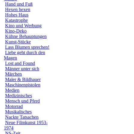
Hand und Fuß
Hexen hexen
Hohes Haus
Katastrophe
Kino und Werbung
Kino-Deko
Kühne Behauptungen
Kunst-Stücke
Lass Blumen sprechen!
Liebe geht durch den
Magen
Lost and Found
Männer unter sich
Märchen
Maler & Bildhauer
Maschinenpistolen
Medien
Medizinisches
Mensch und Pferd
Motorrad
Musikalisches
Nackte Tatsachen
Neue Filmkunst 1953-
1974
NS-Zeit