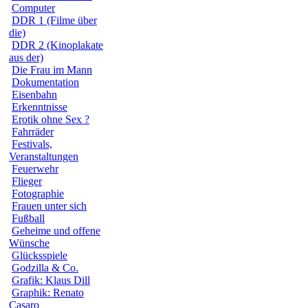
Computer
DDR 1 (Filme über
die)
DDR 2 (Kinoplakate
aus der)
Die Frau im Mann
Dokumentation
Eisenbahn
Erkenntnisse
Erotik ohne Sex ?
Fahrräder
Festivals,
Veranstaltungen
Feuerwehr
Flieger
Fotographie
Frauen unter sich
Fußball
Geheime und offene
Wünsche
Glücksspiele
Godzilla & Co.
Grafik: Klaus Dill
Graphik: Renato
Casaro