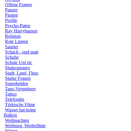
Offene Fragen
Panzer
Piraten
Profile
Psycho-Paten
Ray Harryhausen
Religion
Rote Lippen
Saurier
Schach - und matt
Schuhe
Schule Uni etc
Shakespeares
Stadt, Land, Fluss
Starke Frauen
Superhelden
Tanz-Vergnügen
Tattoo
Telefonitis
Türkische Filme
Wasser hat keine
Balken
Weihnachten
Werbung, Werbefilme
Winter