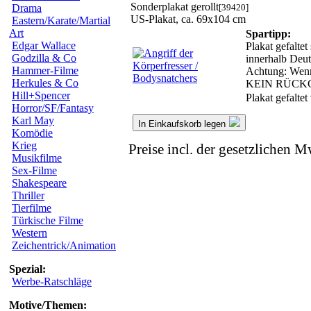
Sonderplakat gerollt
[39420]
Drama
US-Plakat, ca. 69x104 cm
Eastern/Karate/Martial
Art
Spartipp:
Edgar Wallace
Plakat gefalte
Godzilla & Co
innerhalb Deut
Hammer-Filme
Achtung: Wenn w
Herkules & Co
KEIN RÜCK
Hill+Spencer
Plakat gefalte
Horror/SF/Fantasy
Karl May
In Einkaufskorb legen
Komödie
Krieg
Preise incl. der gesetzlichen M
Musikfilme
Sex-Filme
Shakespeare
Thriller
Tierfilme
Türkische Filme
Western
Zeichentrick/Animation
Spezial:
Werbe-Ratschläge
Motive/Themen: