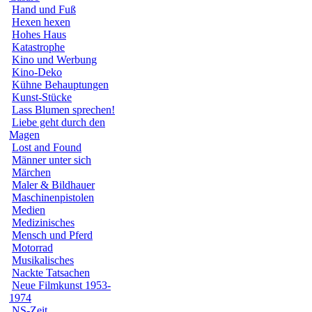
Hand und Fuß
Hexen hexen
Hohes Haus
Katastrophe
Kino und Werbung
Kino-Deko
Kühne Behauptungen
Kunst-Stücke
Lass Blumen sprechen!
Liebe geht durch den
Magen
Lost and Found
Männer unter sich
Märchen
Maler & Bildhauer
Maschinenpistolen
Medien
Medizinisches
Mensch und Pferd
Motorrad
Musikalisches
Nackte Tatsachen
Neue Filmkunst 1953-
1974
NS-Zeit