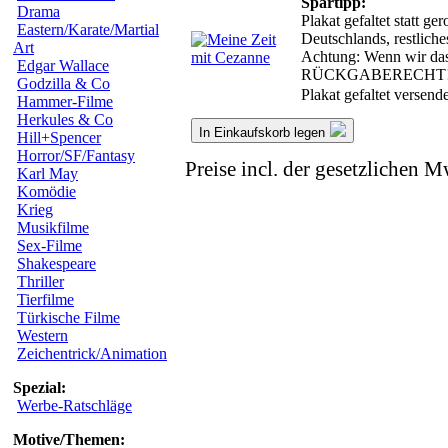
Spartipp:
Drama
Plakat gefaltet statt g
Eastern/Karate/Martial
Deutschlands, restlich
Art
Achtung: Wenn wir das 
Edgar Wallace
RÜCKGABERECHT
Godzilla & Co
Plakat gefaltet versen
Hammer-Filme
Herkules & Co
In Einkaufskorb legen
Hill+Spencer
Horror/SF/Fantasy
Preise incl. der gesetzlichen M
Karl May
Komödie
Krieg
Musikfilme
Sex-Filme
Shakespeare
Thriller
Tierfilme
Türkische Filme
Western
Zeichentrick/Animation
Spezial:
Werbe-Ratschläge
Motive/Themen: