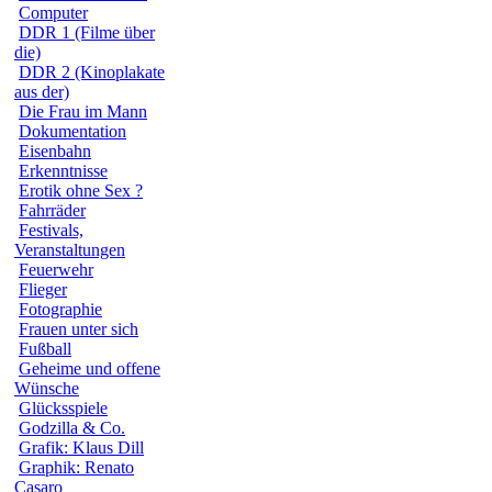
Computer
DDR 1 (Filme über
die)
DDR 2 (Kinoplakate
aus der)
Die Frau im Mann
Dokumentation
Eisenbahn
Erkenntnisse
Erotik ohne Sex ?
Fahrräder
Festivals,
Veranstaltungen
Feuerwehr
Flieger
Fotographie
Frauen unter sich
Fußball
Geheime und offene
Wünsche
Glücksspiele
Godzilla & Co.
Grafik: Klaus Dill
Graphik: Renato
Casaro