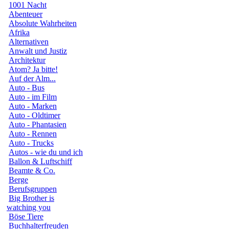
1001 Nacht
Abenteuer
Absolute Wahrheiten
Afrika
Alternativen
Anwalt und Justiz
Architektur
Atom? Ja bitte!
Auf der Alm...
Auto - Bus
Auto - im Film
Auto - Marken
Auto - Oldtimer
Auto - Phantasien
Auto - Rennen
Auto - Trucks
Autos - wie du und ich
Ballon & Luftschiff
Beamte & Co.
Berge
Berufsgruppen
Big Brother is
watching you
Böse Tiere
Buchhalterfreuden