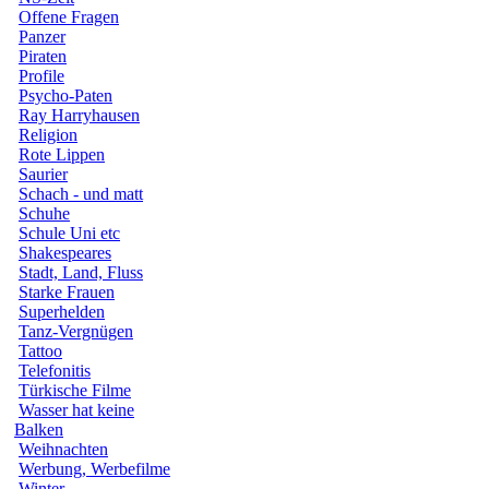
Offene Fragen
Panzer
Piraten
Profile
Psycho-Paten
Ray Harryhausen
Religion
Rote Lippen
Saurier
Schach - und matt
Schuhe
Schule Uni etc
Shakespeares
Stadt, Land, Fluss
Starke Frauen
Superhelden
Tanz-Vergnügen
Tattoo
Telefonitis
Türkische Filme
Wasser hat keine
Balken
Weihnachten
Werbung, Werbefilme
Winter