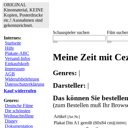
ORIGINAL
Kinomaterial, KEINE
Kopien, Posterdrucke
etc.! Ausnahmen sind
gekennzeichnet.
Schauspieler suchen
Film suche
Internes:
Startseite
Hilfe
Plakate-ABC
Meine Zeit mit Ce
Versand-Infos
Einkaufskorb
Impressum
Genres:
|
AGB
Widerufsbelehrung
Darsteller:
|
Datenschutzerklärung
Kauf widerrufen
Das können Sie bestellen
Genres:
(zum Bestellen muß Ihr Browse
Deutsche Filme
Die schönsten
Weihnachtsfilme
Artikel
[Art.Nr.]
Disney
Plakat Din A1 gerollt (60x84 cm)
[38896]
Dokumentation