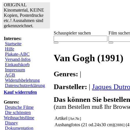
ORIGINAL
Kinomaterial, KEINE
Kopien, Posterdrucke
etc.! Ausnahmen sind
gekennzeichnet.
Schauspieler suchen
Film suche
Internes:
Startseite
Hilfe
Plakate-ABC
Van Gogh (1991)
Versand-Infos
Einkaufskorb
Impressum
Genres:
|
AGB
Widerufsbelehrung
Darsteller:
|
Jaques Dutr
Datenschutzerklärung
Kauf widerrufen
Das können Sie bestellen
Genres:
(zum Bestellen muß Ihr Browse
Deutsche Filme
Die schönsten
Weihnachtsfilme
Artikel
[Art.Nr.]
Disney
Aushangfotos (21 od.24x30 cm)
(4
[2886]
Dokumentation