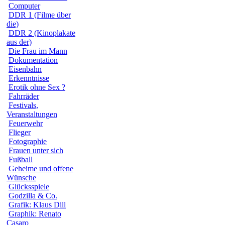
Computer
DDR 1 (Filme über
die)
DDR 2 (Kinoplakate
aus der)
Die Frau im Mann
Dokumentation
Eisenbahn
Erkenntnisse
Erotik ohne Sex ?
Fahrräder
Festivals,
Veranstaltungen
Feuerwehr
Flieger
Fotographie
Frauen unter sich
Fußball
Geheime und offene
Wünsche
Glücksspiele
Godzilla & Co.
Grafik: Klaus Dill
Graphik: Renato
Casaro