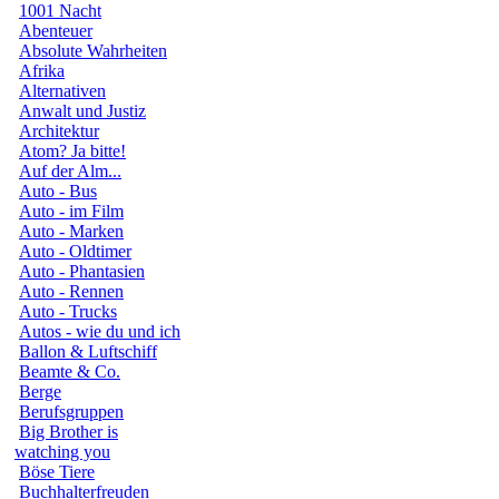
1001 Nacht
Abenteuer
Absolute Wahrheiten
Afrika
Alternativen
Anwalt und Justiz
Architektur
Atom? Ja bitte!
Auf der Alm...
Auto - Bus
Auto - im Film
Auto - Marken
Auto - Oldtimer
Auto - Phantasien
Auto - Rennen
Auto - Trucks
Autos - wie du und ich
Ballon & Luftschiff
Beamte & Co.
Berge
Berufsgruppen
Big Brother is
watching you
Böse Tiere
Buchhalterfreuden