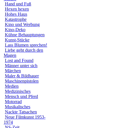
Hand und Fuß
Hexen hexen
Hohes Haus
Katastrophe
Kino und Werbung
Kino-Deko
Kühne Behauptungen
Kunst-Stücke
Lass Blumen sprechen!
Liebe geht durch den
Magen
Lost and Found
Männer unter sich
Märchen
Maler & Bildhauer
Maschinenpistolen
Medien
Medizinisches
Mensch und Pferd
Motorrad
Musikalisches
Nackte Tatsachen
Neue Filmkunst 1953-
1974
NS-Zeit