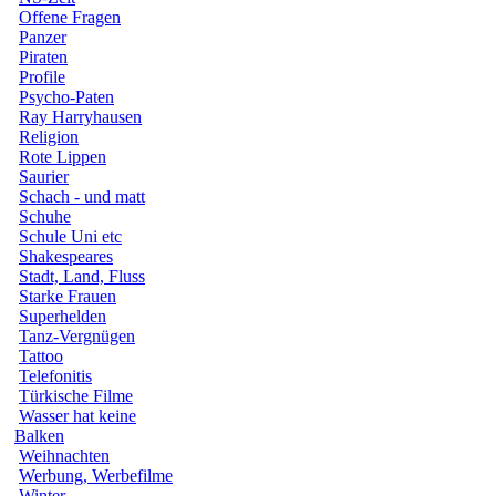
Offene Fragen
Panzer
Piraten
Profile
Psycho-Paten
Ray Harryhausen
Religion
Rote Lippen
Saurier
Schach - und matt
Schuhe
Schule Uni etc
Shakespeares
Stadt, Land, Fluss
Starke Frauen
Superhelden
Tanz-Vergnügen
Tattoo
Telefonitis
Türkische Filme
Wasser hat keine
Balken
Weihnachten
Werbung, Werbefilme
Winter