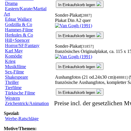
Drama
In Einkaufskorb legen
Eastern/Karate/Martial
Art
Sonder-Plakat
[2887]
Edgar Wallace
Plakat Din A2 quer
Godzilla & Co
Hammer-Filme
Herkules & Co
In Einkaufskorb legen
Hill+Spencer
Horror/SF/Fantasy
Sonder-Plakat
[31857]
Karl May
französisches Originalplakat, ca. 115 x 1
Komödie
Krieg
Musikfilme
In Einkaufskorb legen
Sex-Filme
Aushangfotos (21 od.24x30 cm)
(
Shakespeare
[48881]
französische Aushangfotos, kompletter 
Thriller
Tierfilme
In Einkaufskorb legen
Türkische Filme
Western
Preise incl. der gesetzlichen M
Zeichentrick/Animation
Spezial:
Werbe-Ratschläge
Motive/Themen: