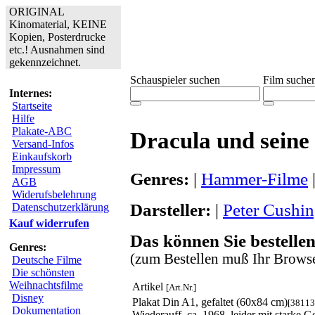
ORIGINAL
Kinomaterial, KEINE
Kopien, Posterdrucke
etc.! Ausnahmen sind
gekennzeichnet.
Schauspieler suchen
Film suche
Internes:
Startseite
Hilfe
Plakate-ABC
Dracula und seine
Versand-Infos
Einkaufskorb
Impressum
Genres:
|
Hammer-Filme
AGB
Widerufsbelehrung
Darsteller:
|
Peter Cushi
Datenschutzerklärung
Kauf widerrufen
Das können Sie bestellen
Genres:
(zum Bestellen muß Ihr Browse
Deutsche Filme
Die schönsten
Weihnachtsfilme
Artikel
[Art.Nr.]
Disney
Plakat Din A1, gefaltet (60x84 cm)
[38113
Dokumentation
Wiederauff. ca. 1968, leider mit starke 