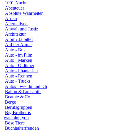
1001 Nacht
Abenteuer
Absolute Wahrheiten
Afrika
Alternativen
Anwalt und Justiz
Architektur
Atom? Ja bitte!
Auf der Alm...
Auto - Bus
Auto - im Film
Auto - Marken
Auto - Oldtimer
Auto - Phantasien
Auto - Rennen
Auto - Trucks
Autos - wie du und ich
Ballon & Luftschiff
Beamte & Co.
Berge
Berufsgruppen
Big Brother is
watching you
Böse Tiere
Buchhalterfreuden