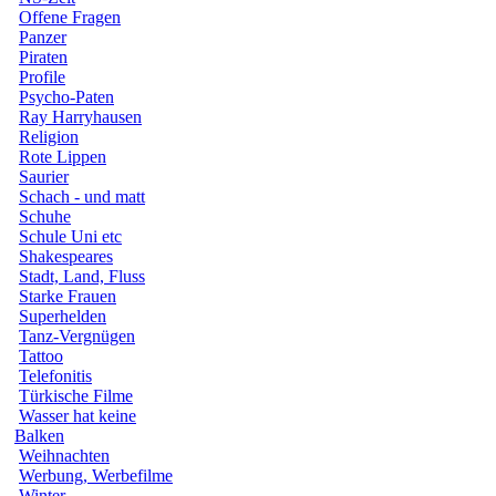
Offene Fragen
Panzer
Piraten
Profile
Psycho-Paten
Ray Harryhausen
Religion
Rote Lippen
Saurier
Schach - und matt
Schuhe
Schule Uni etc
Shakespeares
Stadt, Land, Fluss
Starke Frauen
Superhelden
Tanz-Vergnügen
Tattoo
Telefonitis
Türkische Filme
Wasser hat keine
Balken
Weihnachten
Werbung, Werbefilme
Winter