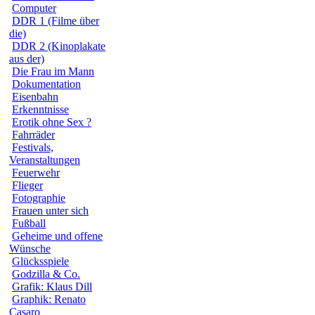
Computer
DDR 1 (Filme über
die)
DDR 2 (Kinoplakate
aus der)
Die Frau im Mann
Dokumentation
Eisenbahn
Erkenntnisse
Erotik ohne Sex ?
Fahrräder
Festivals,
Veranstaltungen
Feuerwehr
Flieger
Fotographie
Frauen unter sich
Fußball
Geheime und offene
Wünsche
Glücksspiele
Godzilla & Co.
Grafik: Klaus Dill
Graphik: Renato
Casaro