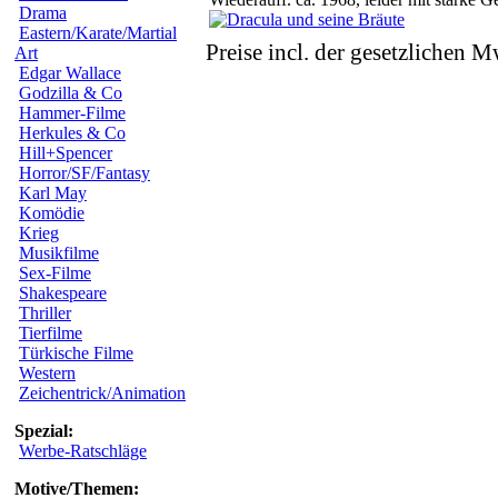
Drama
Eastern/Karate/Martial
Preise incl. der gesetzlichen M
Art
Edgar Wallace
Godzilla & Co
Hammer-Filme
Herkules & Co
Hill+Spencer
Horror/SF/Fantasy
Karl May
Komödie
Krieg
Musikfilme
Sex-Filme
Shakespeare
Thriller
Tierfilme
Türkische Filme
Western
Zeichentrick/Animation
Spezial:
Werbe-Ratschläge
Motive/Themen: