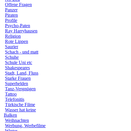
Offene Fragen
Panzer
Piraten
Profile
Psycho-Paten
Ray Harryhausen
Religion
Rote Lippen
Saurier
Schach - und matt
Schuhe
Schule Uni etc
Shakespeares
Stadt, Land, Fluss
Starke Frauen
Superhelden
Tanz-Vergnügen
Tattoo
Telefonitis
Türkische Filme
Wasser hat keine
Balken
Weihnachten
Werbung, Werbefilme
Winter