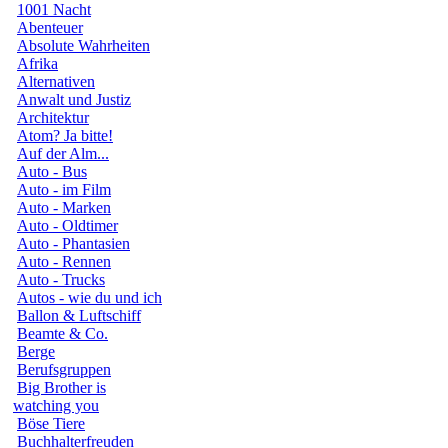
1001 Nacht
Abenteuer
Absolute Wahrheiten
Afrika
Alternativen
Anwalt und Justiz
Architektur
Atom? Ja bitte!
Auf der Alm...
Auto - Bus
Auto - im Film
Auto - Marken
Auto - Oldtimer
Auto - Phantasien
Auto - Rennen
Auto - Trucks
Autos - wie du und ich
Ballon & Luftschiff
Beamte & Co.
Berge
Berufsgruppen
Big Brother is
watching you
Böse Tiere
Buchhalterfreuden