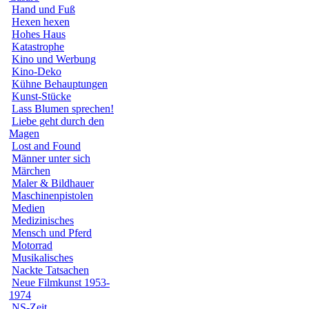
Hand und Fuß
Hexen hexen
Hohes Haus
Katastrophe
Kino und Werbung
Kino-Deko
Kühne Behauptungen
Kunst-Stücke
Lass Blumen sprechen!
Liebe geht durch den
Magen
Lost and Found
Männer unter sich
Märchen
Maler & Bildhauer
Maschinenpistolen
Medien
Medizinisches
Mensch und Pferd
Motorrad
Musikalisches
Nackte Tatsachen
Neue Filmkunst 1953-
1974
NS-Zeit