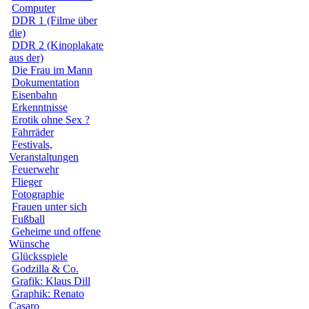
Computer
DDR 1 (Filme über
die)
DDR 2 (Kinoplakate
aus der)
Die Frau im Mann
Dokumentation
Eisenbahn
Erkenntnisse
Erotik ohne Sex ?
Fahrräder
Festivals,
Veranstaltungen
Feuerwehr
Flieger
Fotographie
Frauen unter sich
Fußball
Geheime und offene
Wünsche
Glücksspiele
Godzilla & Co.
Grafik: Klaus Dill
Graphik: Renato
Casaro