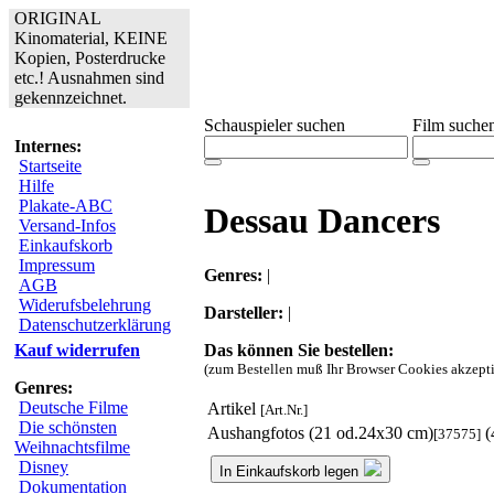
ORIGINAL
Kinomaterial, KEINE
Kopien, Posterdrucke
etc.! Ausnahmen sind
gekennzeichnet.
Schauspieler suchen
Film suche
Internes:
Startseite
Hilfe
Plakate-ABC
Dessau Dancers
Versand-Infos
Einkaufskorb
Impressum
Genres:
|
AGB
Widerufsbelehrung
Darsteller:
|
Datenschutzerklärung
Das können Sie bestellen:
Kauf widerrufen
(zum Bestellen muß Ihr Browser Cookies akzepti
Genres:
Deutsche Filme
Artikel
[Art.Nr.]
Die schönsten
Aushangfotos (21 od.24x30 cm)
(
[37575]
Weihnachtsfilme
Disney
In Einkaufskorb legen
Dokumentation