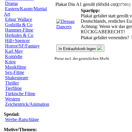
Drama
Plakat Din A1 gerollt (60x84 cm)
[37591]
Eastern/Karate/Martial
Spartipp:
Art
Plakat gefaltet statt gerol
Edgar Wallace
Deutschlands, restliches E
Godzilla & Co
Achtung: Wenn wir das gerol
Hammer-Filme
RÜCKGABERECHT!
Herkules & Co
Plakat gefaltet versenden?
Hill+Spencer
Horror/SF/Fantasy
In Einkaufskorb legen
Karl May
Komödie
Preise incl. der gesetzlichen MwSt.
Krieg
Musikfilme
Sex-Filme
Shakespeare
Thriller
Tierfilme
Türkische Filme
Western
Zeichentrick/Animation
Spezial:
Werbe-Ratschläge
Motive/Themen: