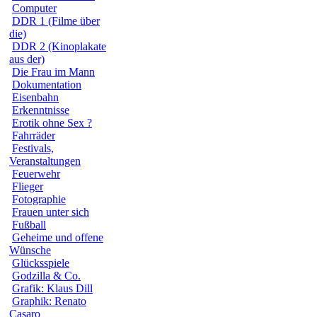
Computer
DDR 1 (Filme über
die)
DDR 2 (Kinoplakate
aus der)
Die Frau im Mann
Dokumentation
Eisenbahn
Erkenntnisse
Erotik ohne Sex ?
Fahrräder
Festivals,
Veranstaltungen
Feuerwehr
Flieger
Fotographie
Frauen unter sich
Fußball
Geheime und offene
Wünsche
Glücksspiele
Godzilla & Co.
Grafik: Klaus Dill
Graphik: Renato
Casaro