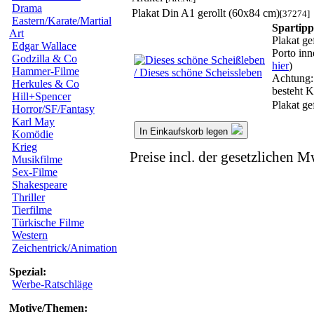
Drama
Plakat Din A1 gerollt (60x84 cm)
[37274]
Eastern/Karate/Martial
Spartipp
Art
Plakat ge
Edgar Wallace
Porto inn
Godzilla & Co
hier
)
Hammer-Filme
Achtung: 
Herkules & Co
besteh
Hill+Spencer
Plakat ge
Horror/SF/Fantasy
Karl May
In Einkaufskorb legen
Komödie
Krieg
Preise incl. der gesetzlichen M
Musikfilme
Sex-Filme
Shakespeare
Thriller
Tierfilme
Türkische Filme
Western
Zeichentrick/Animation
Spezial:
Werbe-Ratschläge
Motive/Themen: