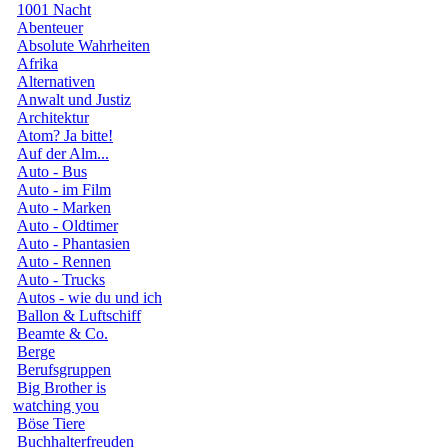
1001 Nacht
Abenteuer
Absolute Wahrheiten
Afrika
Alternativen
Anwalt und Justiz
Architektur
Atom? Ja bitte!
Auf der Alm...
Auto - Bus
Auto - im Film
Auto - Marken
Auto - Oldtimer
Auto - Phantasien
Auto - Rennen
Auto - Trucks
Autos - wie du und ich
Ballon & Luftschiff
Beamte & Co.
Berge
Berufsgruppen
Big Brother is
watching you
Böse Tiere
Buchhalterfreuden