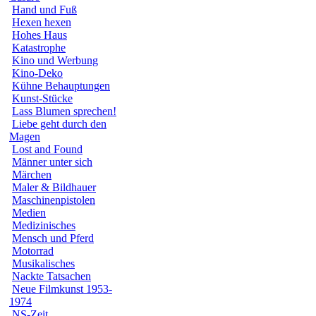
Hand und Fuß
Hexen hexen
Hohes Haus
Katastrophe
Kino und Werbung
Kino-Deko
Kühne Behauptungen
Kunst-Stücke
Lass Blumen sprechen!
Liebe geht durch den
Magen
Lost and Found
Männer unter sich
Märchen
Maler & Bildhauer
Maschinenpistolen
Medien
Medizinisches
Mensch und Pferd
Motorrad
Musikalisches
Nackte Tatsachen
Neue Filmkunst 1953-
1974
NS-Zeit