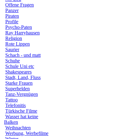
Offene Fragen
Panzer
Piraten
Profile
Psycho-Paten
Ray Harryhausen
Religion
Rote Lippen
Saurier
Schach - und matt
Schuhe
Schule Uni etc
Shakespeares
Stadt, Land, Fluss
Starke Frauen
Superhelden
Tanz-Vergnügen
Tattoo
Telefonitis
Türkische Filme
Wasser hat keine
Balken
Weihnachten
Werbung, Werbefilme
Winter