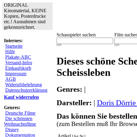
ORIGINAL
Kinomaterial, KEINE
Kopien, Posterdrucke
etc.! Ausnahmen sind
gekennzeichnet.
Schauspieler suchen
Film suche
Internes:
Startseite
Hilfe
Plakate-ABC
Dieses schöne Sche
Versand-Infos
Einkaufskorb
Scheissleben
Impressum
AGB
Widerufsbelehrung
Genres:
|
Datenschutzerklärung
Kauf widerrufen
Darsteller:
|
Doris Dörrie
Genres:
Deutsche Filme
Das können Sie bestellen
Die schönsten
(zum Bestellen muß Ihr Browse
Weihnachtsfilme
Disney
Dokumentation
Artikel
[Art.Nr.]