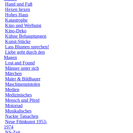
Hand und Fuß
Hexen hexen
Hohes Haus
Katastrophe
Kino und Werbung
Kino-Deko
Kühne Behauptungen
Kunst-Stücke
Lass Blumen sprechen!
Liebe geht durch den
Magen
Lost and Found
Männer unter sich
Märchen
Maler & Bildhauer
Maschinenpistolen
Medien
Medizinisches
Mensch und Pferd
Motorrad
Musikalisches
Nackte Tatsachen
Neue Filmkunst 1953-
1974
NS-Zeit