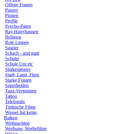
Offene Fragen
Panzer
Piraten
Profile
Psycho-Paten
Ray Harryhausen
Religion
Rote Lippen
Saurier
Schach - und matt
Schuhe
Schule Uni etc
Shakespeares
Stadt, Land, Fluss
Starke Frauen
Superhelden
Tanz-Vergnügen
Tattoo
Telefonitis
Türkische Filme
Wasser hat keine
Balken
Weihnachten
Werbung, Werbefilme
Winter