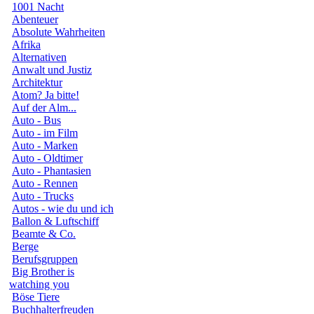
1001 Nacht
Abenteuer
Absolute Wahrheiten
Afrika
Alternativen
Anwalt und Justiz
Architektur
Atom? Ja bitte!
Auf der Alm...
Auto - Bus
Auto - im Film
Auto - Marken
Auto - Oldtimer
Auto - Phantasien
Auto - Rennen
Auto - Trucks
Autos - wie du und ich
Ballon & Luftschiff
Beamte & Co.
Berge
Berufsgruppen
Big Brother is
watching you
Böse Tiere
Buchhalterfreuden