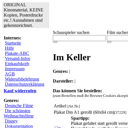
ORIGINAL
Kinomaterial, KEINE
Kopien, Posterdrucke
etc.! Ausnahmen sind
gekennzeichnet.
Schauspieler suchen
Film suche
Internes:
Startseite
Hilfe
Plakate-ABC
Im Keller
Versand-Infos
Einkaufskorb
Impressum
Genres:
|
AGB
Widerufsbelehrung
Darsteller:
|
Datenschutzerklärung
Das können Sie bestellen:
Kauf widerrufen
(zum Bestellen muß Ihr Browser Cookies akzepti
Genres:
Deutsche Filme
Artikel
[Art.Nr.]
Die schönsten
Plakat Din A1 gerollt (60x84 cm)
[37229]
Weihnachtsfilme
Spartipp:
Disney
Plakat gefaltet statt gerollt v
Dokumentation