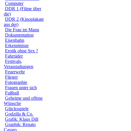
Computer
DDR 1 (Filme über
die)
DDR 2 (Kinoplakate
aus der)
Die Frau im Mann
Dokumentation
Eisenbahn
Erkenntnisse
Erotik ohne Sex ?
Fahrräder
Festivals,
Veranstaltungen
Feuerwehr
Flieger
Fotographie
Frauen unter sich
Fußball
Geheime und offene
Wünsche
Glücksspiele
Godzilla & Co.
Grafik: Klaus Dill
Graphik: Renato
Casaro