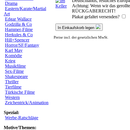
Deutschlands, restliches Europ
Drama
Achtung: Wenn wir das gerollte 
Eastern/Karate/Martial
RÜCKGABERECHT!
Art
Plakat gefaltet versenden?
Edgar Wallace
Godzilla & Co
In Einkaufskorb legen
Hammer-Filme
Herkules & Co
Preise incl. der gesetzlichen MwSt.
Hill+Spencer
Horror/SF/Fantasy
Karl May
Komödie
Krieg
Musikfilme
Sex-Filme
Shakespeare
Thriller
Tierfilme
Türkische Filme
Western
Zeichentrick/Animation
Spezial:
Werbe-Ratschläge
Motive/Themen: