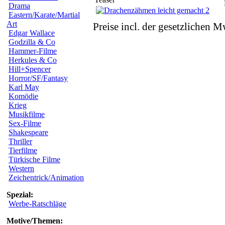
Drama
Eastern/Karate/Martial
Art
Preise incl. der gesetzlichen M
Edgar Wallace
Godzilla & Co
Hammer-Filme
Herkules & Co
Hill+Spencer
Horror/SF/Fantasy
Karl May
Komödie
Krieg
Musikfilme
Sex-Filme
Shakespeare
Thriller
Tierfilme
Türkische Filme
Western
Zeichentrick/Animation
Spezial:
Werbe-Ratschläge
Motive/Themen: