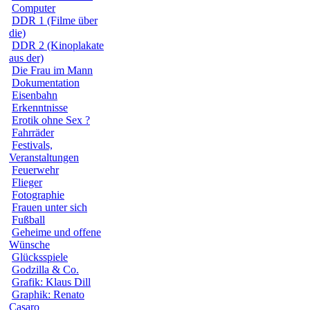
Computer
DDR 1 (Filme über
die)
DDR 2 (Kinoplakate
aus der)
Die Frau im Mann
Dokumentation
Eisenbahn
Erkenntnisse
Erotik ohne Sex ?
Fahrräder
Festivals,
Veranstaltungen
Feuerwehr
Flieger
Fotographie
Frauen unter sich
Fußball
Geheime und offene
Wünsche
Glücksspiele
Godzilla & Co.
Grafik: Klaus Dill
Graphik: Renato
Casaro