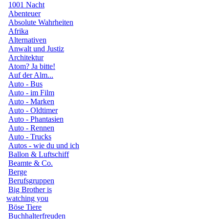
1001 Nacht
Abenteuer
Absolute Wahrheiten
Afrika
Alternativen
Anwalt und Justiz
Architektur
Atom? Ja bitte!
Auf der Alm...
Auto - Bus
Auto - im Film
Auto - Marken
Auto - Oldtimer
Auto - Phantasien
Auto - Rennen
Auto - Trucks
Autos - wie du und ich
Ballon & Luftschiff
Beamte & Co.
Berge
Berufsgruppen
Big Brother is
watching you
Böse Tiere
Buchhalterfreuden