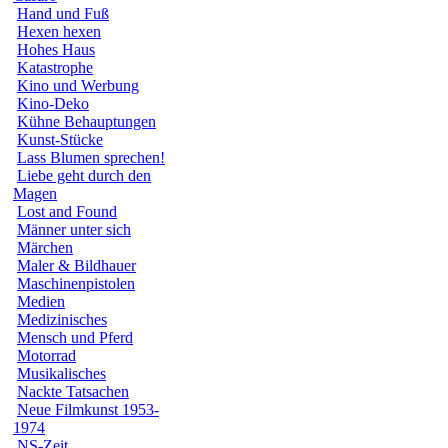
Hand und Fuß
Hexen hexen
Hohes Haus
Katastrophe
Kino und Werbung
Kino-Deko
Kühne Behauptungen
Kunst-Stücke
Lass Blumen sprechen!
Liebe geht durch den
Magen
Lost and Found
Männer unter sich
Märchen
Maler & Bildhauer
Maschinenpistolen
Medien
Medizinisches
Mensch und Pferd
Motorrad
Musikalisches
Nackte Tatsachen
Neue Filmkunst 1953-
1974
NS-Zeit