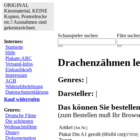
ORIGINAL
Kinomaterial, KEINE
Kopien, Posterdrucke
etc.! Ausnahmen sind
gekennzeichnet.
Schauspieler suchen
Film suche
Internes:
Startseite
Hilfe
Plakate-ABC
Drachenzähmen le
Versand-Infos
Einkaufskorb
Impressum
Genres:
|
AGB
Widerufsbelehrung
Darsteller:
|
Datenschutzerklärung
Kauf widerrufen
Das können Sie bestellen
Genres:
(zum Bestellen muß Ihr Browse
Deutsche Filme
Die schönsten
Weihnachtsfilme
Artikel
[Art.Nr.]
Disney
Plakat Din A1 gerollt (60x84 cm)
[37050]
Dokumentation
Teaser