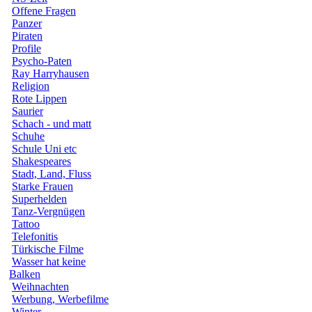
Offene Fragen
Panzer
Piraten
Profile
Psycho-Paten
Ray Harryhausen
Religion
Rote Lippen
Saurier
Schach - und matt
Schuhe
Schule Uni etc
Shakespeares
Stadt, Land, Fluss
Starke Frauen
Superhelden
Tanz-Vergnügen
Tattoo
Telefonitis
Türkische Filme
Wasser hat keine
Balken
Weihnachten
Werbung, Werbefilme
Winter