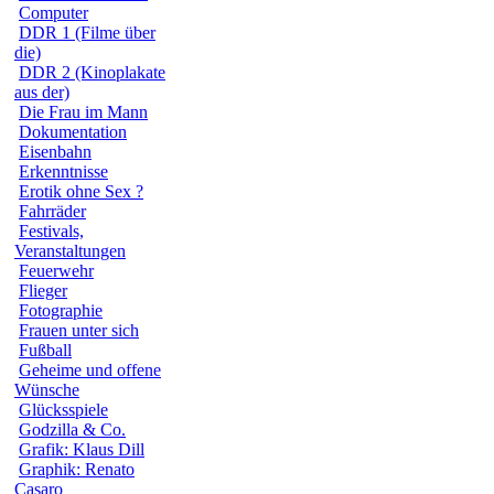
Computer
DDR 1 (Filme über
die)
DDR 2 (Kinoplakate
aus der)
Die Frau im Mann
Dokumentation
Eisenbahn
Erkenntnisse
Erotik ohne Sex ?
Fahrräder
Festivals,
Veranstaltungen
Feuerwehr
Flieger
Fotographie
Frauen unter sich
Fußball
Geheime und offene
Wünsche
Glücksspiele
Godzilla & Co.
Grafik: Klaus Dill
Graphik: Renato
Casaro