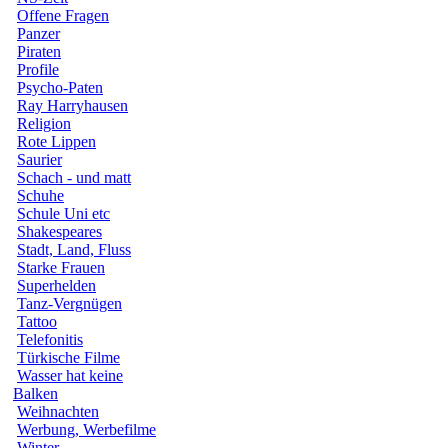
Offene Fragen
Panzer
Piraten
Profile
Psycho-Paten
Ray Harryhausen
Religion
Rote Lippen
Saurier
Schach - und matt
Schuhe
Schule Uni etc
Shakespeares
Stadt, Land, Fluss
Starke Frauen
Superhelden
Tanz-Vergnügen
Tattoo
Telefonitis
Türkische Filme
Wasser hat keine
Balken
Weihnachten
Werbung, Werbefilme
Winter