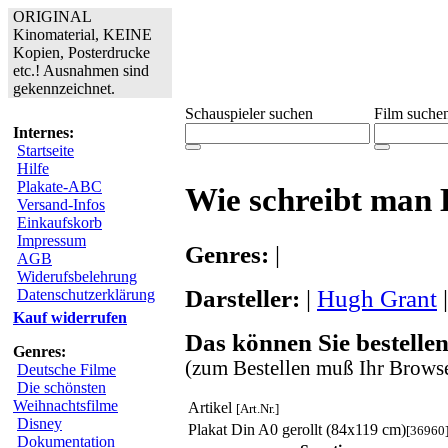
ORIGINAL
Kinomaterial, KEINE
Kopien, Posterdrucke
etc.! Ausnahmen sind
gekennzeichnet.
Schauspieler suchen
Film suche
Internes:
Startseite
Hilfe
Plakate-ABC
Wie schreibt man 
Versand-Infos
Einkaufskorb
Impressum
Genres:
|
AGB
Widerufsbelehrung
Darsteller:
|
Hugh Grant
Datenschutzerklärung
Kauf widerrufen
Das können Sie bestellen
Genres:
(zum Bestellen muß Ihr Browse
Deutsche Filme
Die schönsten
Weihnachtsfilme
Artikel
[Art.Nr.]
Disney
Plakat Din A0 gerollt (84x119 cm)
[36960
Dokumentation