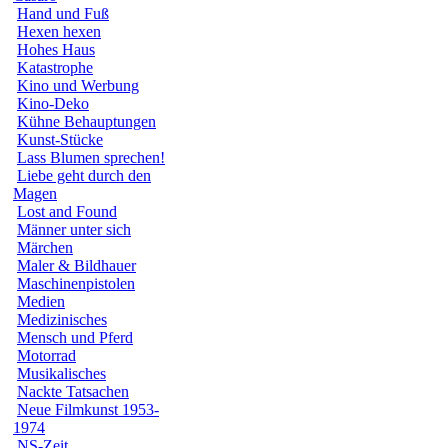
Hand und Fuß
Hexen hexen
Hohes Haus
Katastrophe
Kino und Werbung
Kino-Deko
Kühne Behauptungen
Kunst-Stücke
Lass Blumen sprechen!
Liebe geht durch den
Magen
Lost and Found
Männer unter sich
Märchen
Maler & Bildhauer
Maschinenpistolen
Medien
Medizinisches
Mensch und Pferd
Motorrad
Musikalisches
Nackte Tatsachen
Neue Filmkunst 1953-
1974
NS-Zeit