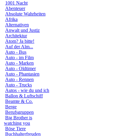
1001 Nacht
Abenteuer
Absolute Wahrheiten
Afrika
Alternativen
Anwalt und Justiz
Architektur
Atom? Ja bitte!
Auf der Alm...
Auto - Bus
Auto - im Film
Auto - Marken
Auto - Oldtimer
Auto - Phantasien
Auto - Rennen
Auto - Trucks
Autos - wie du und ich
Ballon & Luftschiff
Beamte & Co.
Berge
Berufsgruppen
Big Brother is
watching you
Böse Tiere
Buchhalterfreuden