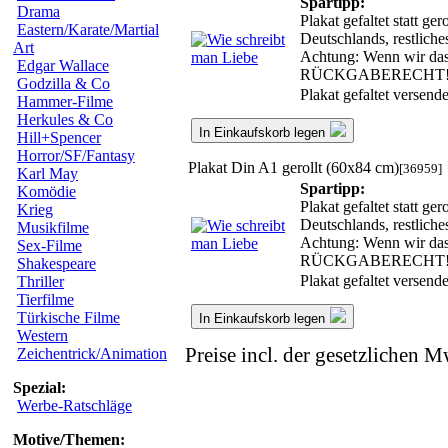
Spartipp:
Drama
Plakat gefaltet statt g
Eastern/Karate/Martial
Deutschlands, restlich
Art
Achtung: Wenn wir das g
Edgar Wallace
RÜCKGABERECHT
Godzilla & Co
Plakat gefaltet versen
Hammer-Filme
Herkules & Co
In Einkaufskorb legen
Hill+Spencer
Horror/SF/Fantasy
Plakat Din A1 gerollt (60x84 cm)
[36959]
Karl May
Spartipp:
Komödie
Plakat gefaltet statt g
Krieg
Deutschlands, restlich
Musikfilme
Achtung: Wenn wir das g
Sex-Filme
RÜCKGABERECHT
Shakespeare
Plakat gefaltet versen
Thriller
Tierfilme
Türkische Filme
In Einkaufskorb legen
Western
Preise incl. der gesetzlichen M
Zeichentrick/Animation
Spezial:
Werbe-Ratschläge
Motive/Themen: