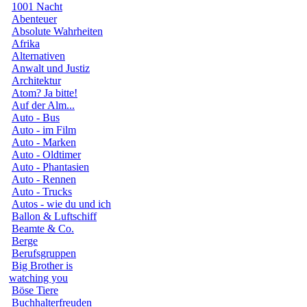
1001 Nacht
Abenteuer
Absolute Wahrheiten
Afrika
Alternativen
Anwalt und Justiz
Architektur
Atom? Ja bitte!
Auf der Alm...
Auto - Bus
Auto - im Film
Auto - Marken
Auto - Oldtimer
Auto - Phantasien
Auto - Rennen
Auto - Trucks
Autos - wie du und ich
Ballon & Luftschiff
Beamte & Co.
Berge
Berufsgruppen
Big Brother is
watching you
Böse Tiere
Buchhalterfreuden