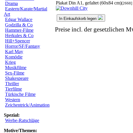
Plakat Din A1, gefaltet (60x84 cm)
[2668]
Drama
Eastern/Karate/Martial
Art
In Einkaufskorb legen
Edgar Wallace
Godzilla & Co
Preise incl. der gesetzlichen M
Hammer-Filme
Herkules & Co
Hill+Spencer
Horror/SF/Fantasy
Karl May
Komödie
Krieg
Musikfilme
Sex-Filme
Shakespeare
Thriller
Tierfilme
Türkische Filme
Western
Zeichentrick/Animation
Spezial:
Werbe-Ratschläge
Motive/Themen: