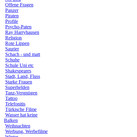
Offene Fragen
Panzer
Piraten
Profile
Psycho-Paten
Ray Harryhausen
Religion
Rote Lippen
Saurier
Schach - und matt
Schuhe
Schule Uni etc
Shakespeares
Stadt, Land, Fluss
Starke Frauen
Superhelden
Tanz-Vergnügen
Tattoo
Telefonitis
Türkische Filme
Wasser hat keine
Balken
Weihnachten
Werbung, Werbefilme
Winter