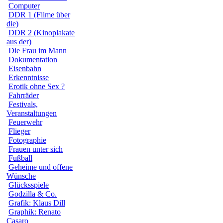
Computer
DDR 1 (Filme über
die)
DDR 2 (Kinoplakate
aus der)
Die Frau im Mann
Dokumentation
Eisenbahn
Erkenntnisse
Erotik ohne Sex ?
Fahrräder
Festivals,
Veranstaltungen
Feuerwehr
Flieger
Fotographie
Frauen unter sich
Fußball
Geheime und offene
Wünsche
Glücksspiele
Godzilla & Co.
Grafik: Klaus Dill
Graphik: Renato
Casaro