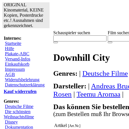
ORIGINAL
Kinomaterial, KEINE
Kopien, Posterdrucke
etc.! Ausnahmen sind
gekennzeichnet.
Schauspieler suchen
Film suche
Internes:
Startseite
Hilfe
Plakate-ABC
Downhill City
Versand-Infos
Einkaufskorb
Impressum
Genres:
|
Deutsche Filme
AGB
Widerufsbelehrung
Darsteller:
|
Andreas Bru
Datenschutzerklärung
Kauf widerrufen
Rosen
|
Teemu Aromaa
|
Genres:
Das können Sie bestellen
Deutsche Filme
Die schönsten
(zum Bestellen muß Ihr Browse
Weihnachtsfilme
Disney
Artikel
[Art.Nr.]
Dokumentation