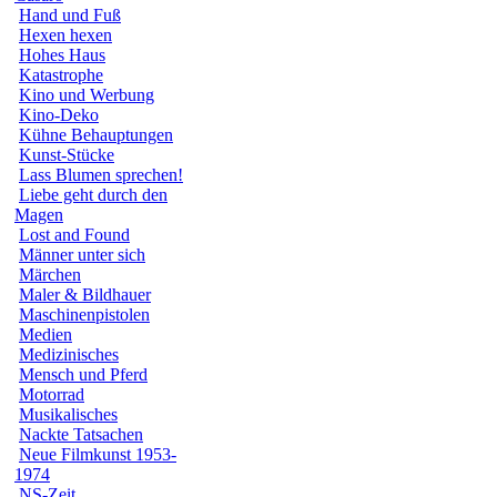
Hand und Fuß
Hexen hexen
Hohes Haus
Katastrophe
Kino und Werbung
Kino-Deko
Kühne Behauptungen
Kunst-Stücke
Lass Blumen sprechen!
Liebe geht durch den
Magen
Lost and Found
Männer unter sich
Märchen
Maler & Bildhauer
Maschinenpistolen
Medien
Medizinisches
Mensch und Pferd
Motorrad
Musikalisches
Nackte Tatsachen
Neue Filmkunst 1953-
1974
NS-Zeit