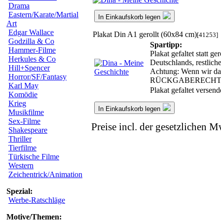
Drama
Eastern/Karate/Martial
In Einkaufskorb legen
Art
Edgar Wallace
Plakat Din A1 gerollt (60x84 cm)
[41253]
Godzilla & Co
Spartipp:
Hammer-Filme
Plakat gefaltet statt 
Herkules & Co
Deutschlands, restlic
Hill+Spencer
Achtung: Wenn wir das 
Horror/SF/Fantasy
RÜCKGABERECHT
Karl May
Plakat gefaltet versen
Komödie
Krieg
In Einkaufskorb legen
Musikfilme
Sex-Filme
Preise incl. der gesetzlichen M
Shakespeare
Thriller
Tierfilme
Türkische Filme
Western
Zeichentrick/Animation
Spezial:
Werbe-Ratschläge
Motive/Themen: