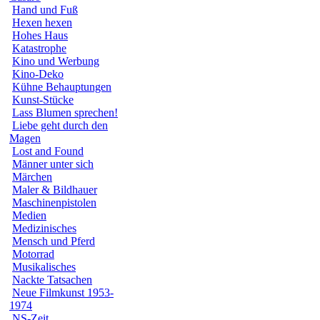
Hand und Fuß
Hexen hexen
Hohes Haus
Katastrophe
Kino und Werbung
Kino-Deko
Kühne Behauptungen
Kunst-Stücke
Lass Blumen sprechen!
Liebe geht durch den
Magen
Lost and Found
Männer unter sich
Märchen
Maler & Bildhauer
Maschinenpistolen
Medien
Medizinisches
Mensch und Pferd
Motorrad
Musikalisches
Nackte Tatsachen
Neue Filmkunst 1953-
1974
NS-Zeit