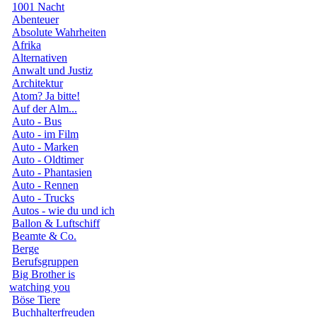
1001 Nacht
Abenteuer
Absolute Wahrheiten
Afrika
Alternativen
Anwalt und Justiz
Architektur
Atom? Ja bitte!
Auf der Alm...
Auto - Bus
Auto - im Film
Auto - Marken
Auto - Oldtimer
Auto - Phantasien
Auto - Rennen
Auto - Trucks
Autos - wie du und ich
Ballon & Luftschiff
Beamte & Co.
Berge
Berufsgruppen
Big Brother is
watching you
Böse Tiere
Buchhalterfreuden