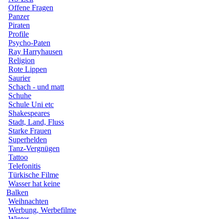
Offene Fragen
Panzer
Piraten
Profile
Psycho-Paten
Ray Harryhausen
Religion
Rote Lippen
Saurier
Schach - und matt
Schuhe
Schule Uni etc
Shakespeares
Stadt, Land, Fluss
Starke Frauen
Superhelden
Tanz-Vergnügen
Tattoo
Telefonitis
Türkische Filme
Wasser hat keine
Balken
Weihnachten
Werbung, Werbefilme
Winter