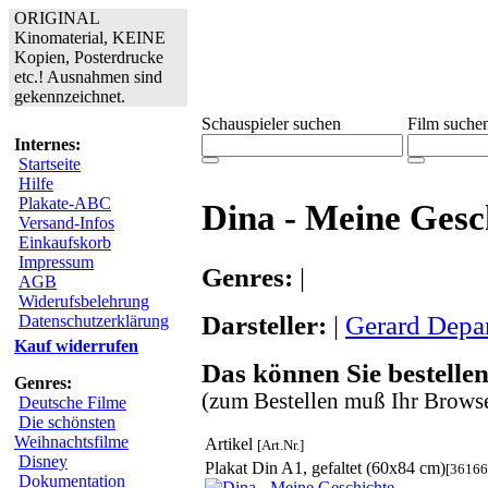
ORIGINAL
Kinomaterial, KEINE
Kopien, Posterdrucke
etc.! Ausnahmen sind
gekennzeichnet.
Schauspieler suchen
Film suche
Internes:
Startseite
Hilfe
Plakate-ABC
Dina - Meine Gesc
Versand-Infos
Einkaufskorb
Impressum
Genres:
|
AGB
Widerufsbelehrung
Darsteller:
|
Gerard Depa
Datenschutzerklärung
Kauf widerrufen
Das können Sie bestellen
Genres:
(zum Bestellen muß Ihr Browse
Deutsche Filme
Die schönsten
Weihnachtsfilme
Artikel
[Art.Nr.]
Disney
Plakat Din A1, gefaltet (60x84 cm)
[36166
Dokumentation