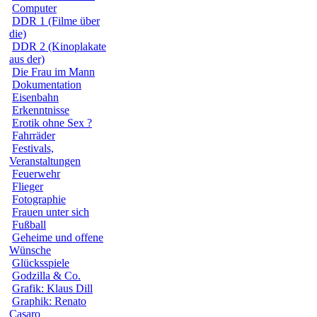
Computer
DDR 1 (Filme über
die)
DDR 2 (Kinoplakate
aus der)
Die Frau im Mann
Dokumentation
Eisenbahn
Erkenntnisse
Erotik ohne Sex ?
Fahrräder
Festivals,
Veranstaltungen
Feuerwehr
Flieger
Fotographie
Frauen unter sich
Fußball
Geheime und offene
Wünsche
Glücksspiele
Godzilla & Co.
Grafik: Klaus Dill
Graphik: Renato
Casaro