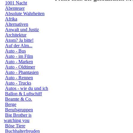
1001 Nacht
Abenteuer
Absolute Wahrheiten
Afrika
Alternativen
Anwalt und Justiz
Architektur
Atom? Ja bitte!
Auf der Alm...
Auto - Bus
Auto - im Film
Auto - Marken
Auto - Oldtimer
Auto - Phantasien
Auto - Rennen
Auto - Trucks
Autos - wie du und ich
Ballon & Luftschiff
Beamte & Co.
Berge
Berufsgruppen
Big Brother is
watching you
Böse Tiere
Buchhalterfreuden