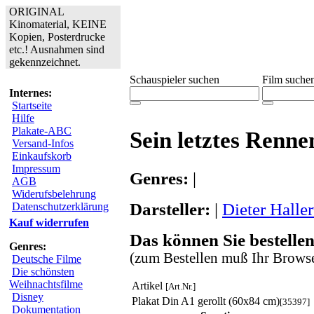
ORIGINAL
Kinomaterial, KEINE
Kopien, Posterdrucke
etc.! Ausnahmen sind
gekennzeichnet.
Schauspieler suchen
Film suche
Internes:
Startseite
Hilfe
Plakate-ABC
Sein letztes Renne
Versand-Infos
Einkaufskorb
Impressum
Genres:
|
AGB
Widerufsbelehrung
Darsteller:
|
Dieter Halle
Datenschutzerklärung
Kauf widerrufen
Das können Sie bestellen
Genres:
(zum Bestellen muß Ihr Browse
Deutsche Filme
Die schönsten
Weihnachtsfilme
Artikel
[Art.Nr.]
Disney
Plakat Din A1 gerollt (60x84 cm)
[35397]
Dokumentation