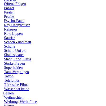
Offene Fragen
Panzer
Piraten
Profile
Psycho-Paten
Ray Harryhausen
Religion
Rote Lippen
Saurier
Schach - und matt
Schuhe
Schule Uni etc
Shakespeares
Stadt, Land, Fluss
Starke Frauen
Superhelden
Tanz-Vergnügen
Tattoo
Telefonitis
Türkische Filme
Wasser hat keine
Balken
Weihnachten
Werbung, Werbefilme
Winter