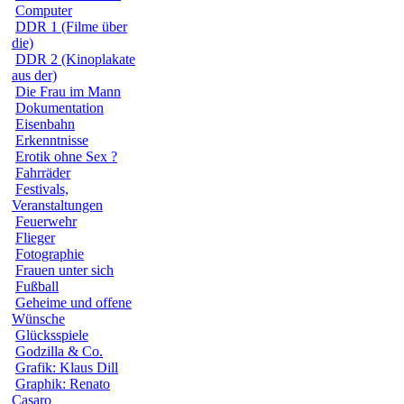
Computer
DDR 1 (Filme über
die)
DDR 2 (Kinoplakate
aus der)
Die Frau im Mann
Dokumentation
Eisenbahn
Erkenntnisse
Erotik ohne Sex ?
Fahrräder
Festivals,
Veranstaltungen
Feuerwehr
Flieger
Fotographie
Frauen unter sich
Fußball
Geheime und offene
Wünsche
Glücksspiele
Godzilla & Co.
Grafik: Klaus Dill
Graphik: Renato
Casaro