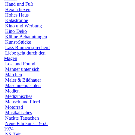
Hand und Fuß
Hexen hexen
Hohes Haus
Katastrophe
Kino und Werbung
Kino-Deko
Kühne Behauptungen
Kunst-Stücke
Lass Blumen sprechen!
Liebe geht durch den
Magen
Lost and Found
Männer unter sich
Märchen
Maler & Bildhauer
Maschinenpistolen
Medien
Medizinisches
Mensch und Pferd
Motorrad
Musikalisches
Nackte Tatsachen
Neue Filmkunst 1953-
1974
NS-Zeit