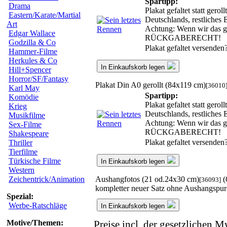
Spartipp:
Drama
Plakat gefaltet statt ger
Eastern/Karate/Martial
Deutschlands, restliches
Art
Achtung: Wenn wir das ger
Edgar Wallace
RÜCKGABERECHT!
Godzilla & Co
Plakat gefaltet versenden
Hammer-Filme
Herkules & Co
In Einkaufskorb legen
Hill+Spencer
Horror/SF/Fantasy
Plakat Din A0 gerollt (84x119 cm)
[36010
Karl May
Spartipp:
Komödie
Plakat gefaltet statt ger
Krieg
Deutschlands, restliches
Musikfilme
Achtung: Wenn wir das ger
Sex-Filme
RÜCKGABERECHT!
Shakespeare
Plakat gefaltet versenden
Thriller
Tierfilme
Türkische Filme
In Einkaufskorb legen
Western
Aushangfotos (21 od.24x30 cm)
(
Zeichentrick/Animation
[36093]
kompletter neuer Satz ohne Aushangspu
Spezial:
Werbe-Ratschläge
In Einkaufskorb legen
Motive/Themen:
Preise incl. der gesetzlichen M