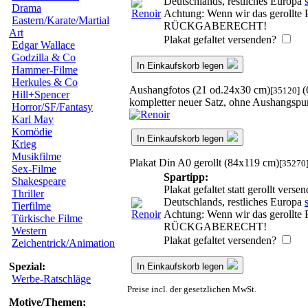
Deutschlands, restliches Europa
Drama
Achtung: Wenn wir das gerollte P
Eastern/Karate/Martial
RÜCKGABERECHT!
Art
Plakat gefaltet versenden?
Edgar Wallace
Godzilla & Co
In Einkaufskorb legen
Hammer-Filme
Herkules & Co
Aushangfotos (21 od.24x30 cm)
(
[35120]
Hill+Spencer
kompletter neuer Satz, ohne Aushangspu
Horror/SF/Fantasy
Karl May
Komödie
In Einkaufskorb legen
Krieg
Musikfilme
Plakat Din A0 gerollt (84x119 cm)
[35270
Sex-Filme
Spartipp:
Shakespeare
Plakat gefaltet statt gerollt ver
Thriller
Deutschlands, restliches Europa
Tierfilme
Achtung: Wenn wir das gerollte P
Türkische Filme
RÜCKGABERECHT!
Western
Plakat gefaltet versenden?
Zeichentrick/Animation
Spezial:
In Einkaufskorb legen
Werbe-Ratschläge
Preise incl. der gesetzlichen MwSt.
Motive/Themen: