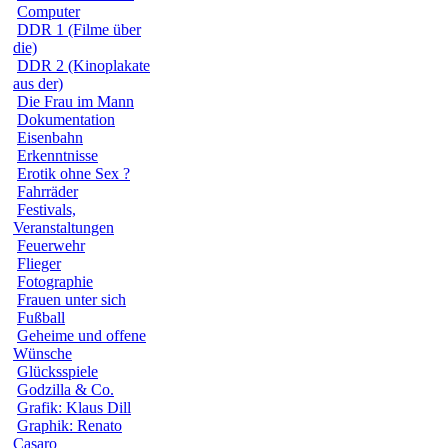
Computer
DDR 1 (Filme über
die)
DDR 2 (Kinoplakate
aus der)
Die Frau im Mann
Dokumentation
Eisenbahn
Erkenntnisse
Erotik ohne Sex ?
Fahrräder
Festivals,
Veranstaltungen
Feuerwehr
Flieger
Fotographie
Frauen unter sich
Fußball
Geheime und offene
Wünsche
Glücksspiele
Godzilla & Co.
Grafik: Klaus Dill
Graphik: Renato
Casaro