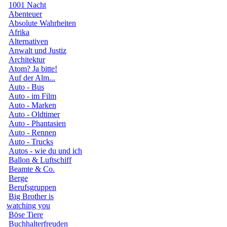
1001 Nacht
Abenteuer
Absolute Wahrheiten
Afrika
Alternativen
Anwalt und Justiz
Architektur
Atom? Ja bitte!
Auf der Alm...
Auto - Bus
Auto - im Film
Auto - Marken
Auto - Oldtimer
Auto - Phantasien
Auto - Rennen
Auto - Trucks
Autos - wie du und ich
Ballon & Luftschiff
Beamte & Co.
Berge
Berufsgruppen
Big Brother is
watching you
Böse Tiere
Buchhalterfreuden