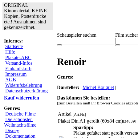
ORIGINAL
Kinomaterial, KEINE
Kopien, Posterdrucke
etc.! Ausnahmen sind
gekennzeichnet.
Schauspieler suchen
Film suche
Internes:
Startseite
Hilfe
Plakate-ABC
Renoir
Versand-Infos
Einkaufskorb
Impressum
Genres:
|
AGB
Widerufsbelehrung
Darsteller:
|
Michel Bouquet
|
Datenschutzerklärung
Das können Sie bestellen:
Kauf widerrufen
(zum Bestellen muß Ihr Browser Cookies akzepti
Genres:
Deutsche Filme
Artikel
[Art.Nr.]
Die schönsten
Plakat Din A1 gerollt (60x84 cm)
[34839]
Weihnachtsfilme
Spartipp:
Disney
Plakat gefaltet statt gerollt ver
Dokumentation