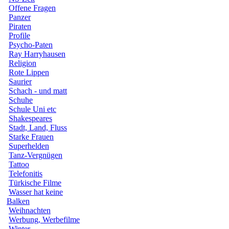
Offene Fragen
Panzer
Piraten
Profile
Psycho-Paten
Ray Harryhausen
Religion
Rote Lippen
Saurier
Schach - und matt
Schuhe
Schule Uni etc
Shakespeares
Stadt, Land, Fluss
Starke Frauen
Superhelden
Tanz-Vergnügen
Tattoo
Telefonitis
Türkische Filme
Wasser hat keine
Balken
Weihnachten
Werbung, Werbefilme
Winter