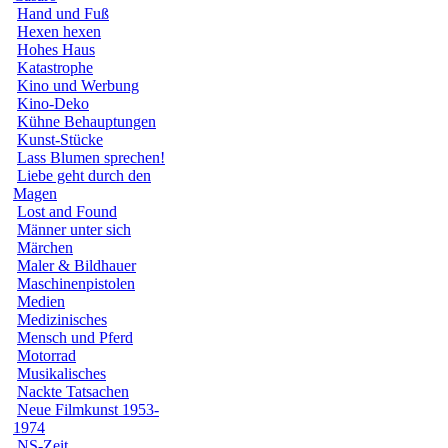
Hand und Fuß
Hexen hexen
Hohes Haus
Katastrophe
Kino und Werbung
Kino-Deko
Kühne Behauptungen
Kunst-Stücke
Lass Blumen sprechen!
Liebe geht durch den
Magen
Lost and Found
Männer unter sich
Märchen
Maler & Bildhauer
Maschinenpistolen
Medien
Medizinisches
Mensch und Pferd
Motorrad
Musikalisches
Nackte Tatsachen
Neue Filmkunst 1953-
1974
NS-Zeit